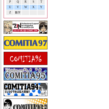
P
Q
R
S
T
U
V
W
X
Y
Z
数字