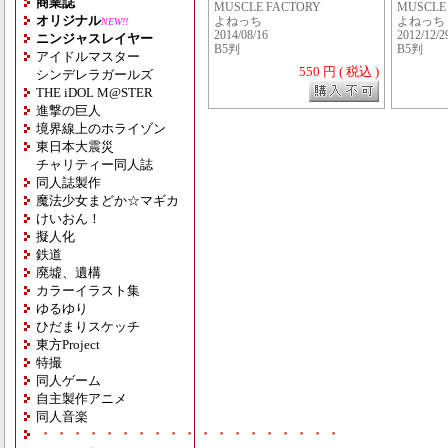
商業誌
MUSCLE FACTORY
MUSCLE
オリジナル
よねっち
よねっち
NEW!!
2014/08/16
2012/12/2
ニンジャスレイヤー
B5判
B5判
アイドルマスター
550 円 ( 税込 )
シンデレラガールズ
THE iDOL M@STER
進撃の巨人
境界線上のホライゾン
東日本大震災
チャリティー同人誌
同人誌製作
魔法少女まどか☆マギカ
けいおん！
擬人化
鉄道
廃墟、遺構
カラーイラスト集
ゆるゆり
ひだまりスケッチ
東方Project
特撮
同人ゲーム
自主製作アニメ
同人音楽
・・・・・・・・・・・・・・・・・・・