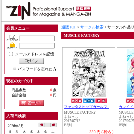
通販TOP
>
サークル検索
> サークル作品
会員メニュー
MUSCLE FACTORY
メールアドレスを記憶
パスワードを忘れた方
現在のカゴの中
商品点数
0
点
合計金額
0
円
ファンタスヒップガールフ..
カレイド
MUSCLE FACTORY
MUSCLE
入荷日検索
よねっち
よねっち
2017/07/12
2017/07/2
B5判
B5判
2026年8月
330 円 ( 税込 )
日
月
火
水
木
金
土