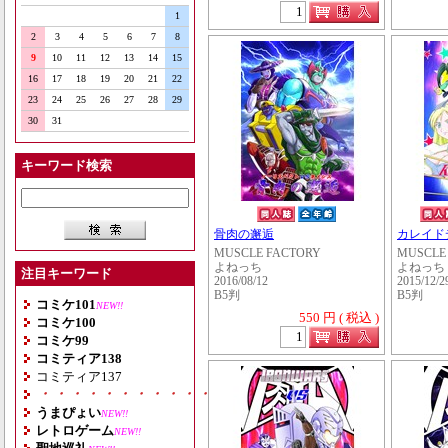
1
2
3
4
5
6
7
8
9
10
11
12
13
14
15
16
17
18
19
20
21
22
23
24
25
26
27
28
29
30
31
キーワード検索
骨肉の邂逅
カレイド
MUSCLE FACTORY
MUSCLE
よねっち
よねっち
注目キーワード
2016/08/12
2015/12/2
B5判
B5判
コミケ101
NEW!!
550 円 ( 税込 )
コミケ100
コミケ99
コミティア138
コミティア137
・・・・・・・・・・・・・・・・・・・
うまぴょい
NEW!!
レトロゲーム
NEW!!