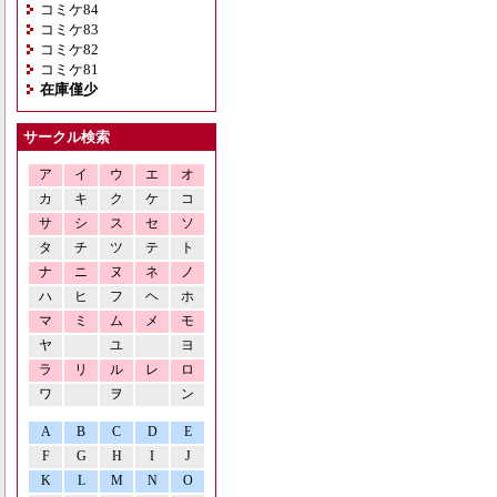
コミケ84
コミケ83
コミケ82
コミケ81
在庫僅少
サークル検索
ア
イ
ウ
エ
オ
カ
キ
ク
ケ
コ
サ
シ
ス
セ
ソ
タ
チ
ツ
テ
ト
ナ
ニ
ヌ
ネ
ノ
ハ
ヒ
フ
ヘ
ホ
マ
ミ
ム
メ
モ
ヤ
ユ
ヨ
ラ
リ
ル
レ
ロ
ワ
ヲ
ン
A
B
C
D
E
F
G
H
I
J
K
L
M
N
O