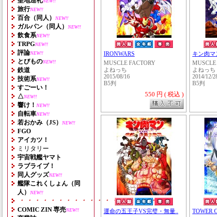
聖地巡礼
NEW!!
旅行
NEW!!
百合（同人）
NEW!!
ガルパン（同人）
NEW!!
飲食系
NEW!!
TRPG
NEW!!
評論
NEW!!
IRONWARS
キン肉マ
とびもの
NEW!!
MUSCLE FACTORY
MUSCLE
鉄道
よねっち
よねっち
2015/08/16
2014/12/2
技術系
NEW!!
B5判
B5判
すごーい！
550 円 ( 税込 )
△
NEW!!
響け！
NEW!!
自転車
NEW!!
若おかみ（JS）
NEW!!
FGO
アイカツ！
ミリタリー
宇宙戦艦ヤマト
ラブライブ！
同人グッズ
NEW!!
艦隊これくしょん（同
人）
NEW!!
・・・・・・・・・・・・・・・・・・・
COMIC ZIN 専売
NEW!!
運命の五王子VS完璧・無量..
TOWER 