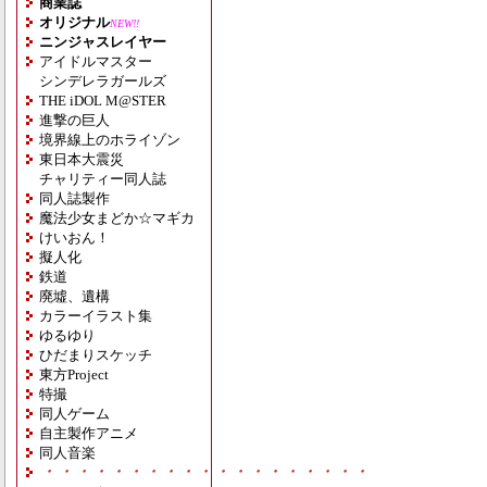
商業誌
オリジナル
NEW!!
ニンジャスレイヤー
アイドルマスター
シンデレラガールズ
THE iDOL M@STER
進撃の巨人
境界線上のホライゾン
東日本大震災
チャリティー同人誌
同人誌製作
魔法少女まどか☆マギカ
けいおん！
擬人化
鉄道
廃墟、遺構
カラーイラスト集
ゆるゆり
ひだまりスケッチ
東方Project
特撮
同人ゲーム
自主製作アニメ
同人音楽
・・・・・・・・・・・・・・・・・・・