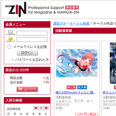
通販TOP
>
サークル検索
> サークル作品
会員メニュー
活動漫画屋
メールアドレスを記憶
パスワードを忘れた方
現在のカゴの中
商品点数
0
点
合計金額
0
円
俺のAIRNovelがそんなに難..
柊さんと
活動漫画屋
活動漫画
入荷日検索
ふぁみべぇ、天三月、せっ..
なかばや
2012/12/31
2012/12/3
A5判
A4判
2026年8月
1,320 円 ( 税込 )
日
月
火
水
木
金
土