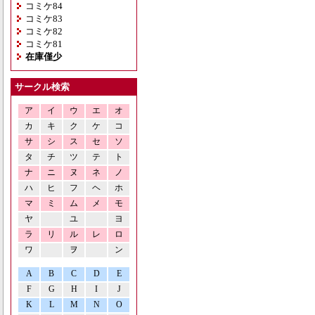
コミケ84
コミケ83
コミケ82
コミケ81
在庫僅少
サークル検索
ア
イ
ウ
エ
オ
カ
キ
ク
ケ
コ
サ
シ
ス
セ
ソ
タ
チ
ツ
テ
ト
ナ
ニ
ヌ
ネ
ノ
ハ
ヒ
フ
ヘ
ホ
マ
ミ
ム
メ
モ
ヤ
ユ
ヨ
ラ
リ
ル
レ
ロ
ワ
ヲ
ン
A
B
C
D
E
F
G
H
I
J
K
L
M
N
O