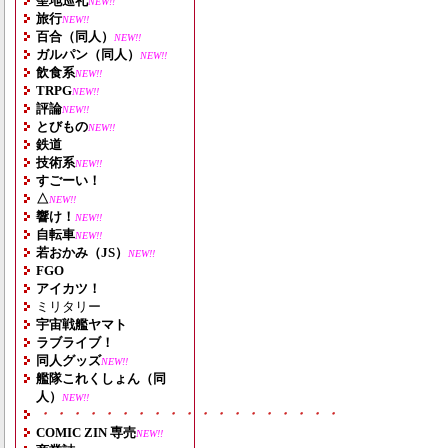
聖地巡礼
NEW!!
旅行
NEW!!
百合（同人）
NEW!!
ガルパン（同人）
NEW!!
飲食系
NEW!!
TRPG
NEW!!
評論
NEW!!
とびもの
NEW!!
鉄道
技術系
NEW!!
すごーい！
△
NEW!!
響け！
NEW!!
自転車
NEW!!
若おかみ（JS）
NEW!!
FGO
アイカツ！
ミリタリー
宇宙戦艦ヤマト
ラブライブ！
同人グッズ
NEW!!
艦隊これくしょん（同
人）
NEW!!
・・・・・・・・・・・・・・・・・・・
COMIC ZIN 専売
NEW!!