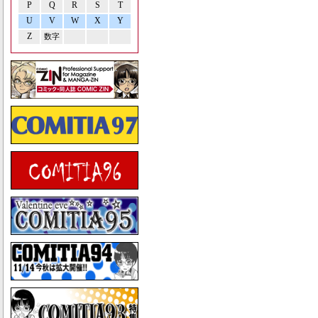
P
Q
R
S
T
U
V
W
X
Y
Z
数字