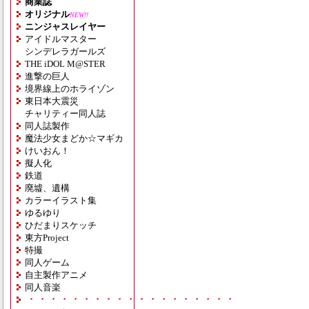
商業誌
オリジナル
NEW!!
ニンジャスレイヤー
アイドルマスター
シンデレラガールズ
THE iDOL M@STER
進撃の巨人
境界線上のホライゾン
東日本大震災
チャリティー同人誌
同人誌製作
魔法少女まどか☆マギカ
けいおん！
擬人化
鉄道
廃墟、遺構
カラーイラスト集
ゆるゆり
ひだまりスケッチ
東方Project
特撮
同人ゲーム
自主製作アニメ
同人音楽
・・・・・・・・・・・・・・・・・・・