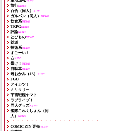
聖地巡礼
NEW!!
旅行
NEW!!
百合（同人）
NEW!!
ガルパン（同人）
NEW!!
飲食系
NEW!!
TRPG
NEW!!
評論
NEW!!
とびもの
NEW!!
鉄道
技術系
NEW!!
すごーい！
△
NEW!!
響け！
NEW!!
自転車
NEW!!
若おかみ（JS）
NEW!!
FGO
アイカツ！
ミリタリー
宇宙戦艦ヤマト
ラブライブ！
同人グッズ
NEW!!
艦隊これくしょん（同
人）
NEW!!
・・・・・・・・・・・・・・・・・・・
COMIC ZIN 専売
NEW!!