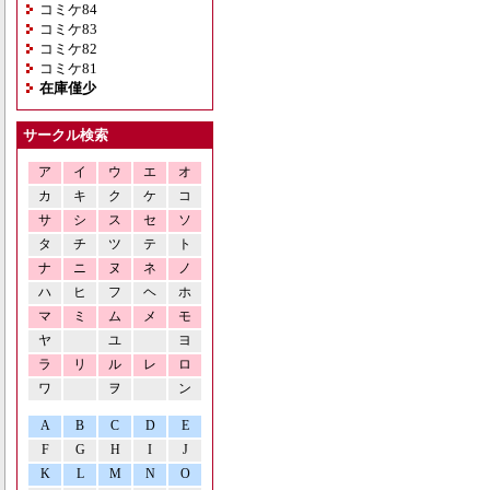
コミケ84
コミケ83
コミケ82
コミケ81
在庫僅少
サークル検索
ア
イ
ウ
エ
オ
カ
キ
ク
ケ
コ
サ
シ
ス
セ
ソ
タ
チ
ツ
テ
ト
ナ
ニ
ヌ
ネ
ノ
ハ
ヒ
フ
ヘ
ホ
マ
ミ
ム
メ
モ
ヤ
ユ
ヨ
ラ
リ
ル
レ
ロ
ワ
ヲ
ン
A
B
C
D
E
F
G
H
I
J
K
L
M
N
O