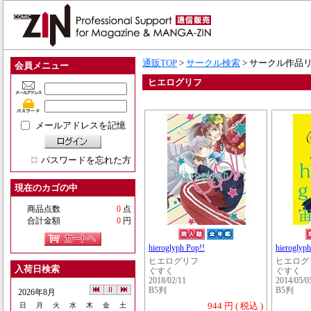
通販TOP
>
サークル検索
> サークル作品
会員メニュー
ヒエログリフ
メールアドレスを記憶
パスワードを忘れた方
現在のカゴの中
商品点数
0
点
合計金額
0
円
hieroglyph Pop!!
hierogly
ヒエログリフ
ヒエログ
入荷日検索
ぐすく
ぐすく
2018/02/11
2014/05/0
B5判
B5判
2026年8月
944 円 ( 税込 )
日
月
火
水
木
金
土