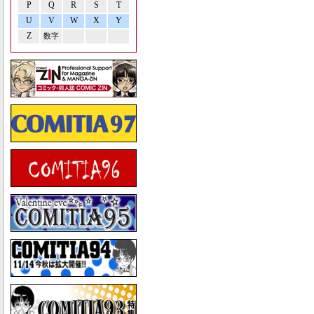
P
Q
R
S
T
U
V
W
X
Y
Z
数字