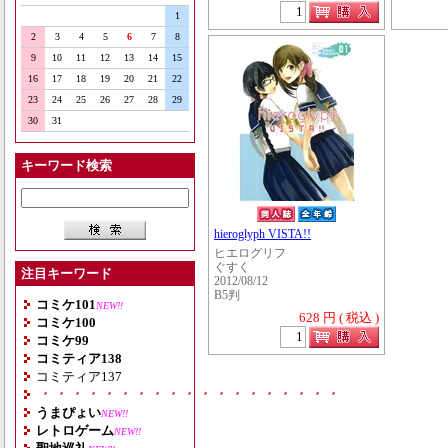
1
2
3
4
5
6
7
8
9
10
11
12
13
14
15
16
17
18
19
20
21
22
23
24
25
26
27
28
29
30
31
キーワード検索
hieroglyph VISTA!!
ヒエログリフ
ぐすく
注目キーワード
2012/08/12
B5判
コミケ101
NEW!!
628 円 ( 税込 )
コミケ100
コミケ99
コミティア138
コミティア137
・・・・・・・・・・・・・・・・・・・
うまぴょい
NEW!!
レトロゲーム
NEW!!