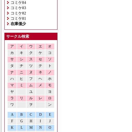
コミケ84
コミケ83
コミケ82
コミケ81
在庫僅少
サークル検索
ア
イ
ウ
エ
オ
カ
キ
ク
ケ
コ
サ
シ
ス
セ
ソ
タ
チ
ツ
テ
ト
ナ
ニ
ヌ
ネ
ノ
ハ
ヒ
フ
ヘ
ホ
マ
ミ
ム
メ
モ
ヤ
ユ
ヨ
ラ
リ
ル
レ
ロ
ワ
ヲ
ン
A
B
C
D
E
F
G
H
I
J
K
L
M
N
O