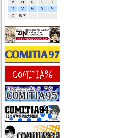
P
Q
R
S
T
U
V
W
X
Y
Z
数字