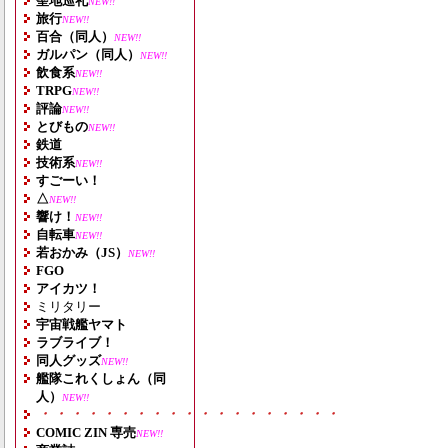
聖地巡礼
NEW!!
旅行
NEW!!
百合（同人）
NEW!!
ガルパン（同人）
NEW!!
飲食系
NEW!!
TRPG
NEW!!
評論
NEW!!
とびもの
NEW!!
鉄道
技術系
NEW!!
すごーい！
△
NEW!!
響け！
NEW!!
自転車
NEW!!
若おかみ（JS）
NEW!!
FGO
アイカツ！
ミリタリー
宇宙戦艦ヤマト
ラブライブ！
同人グッズ
NEW!!
艦隊これくしょん（同
人）
NEW!!
・・・・・・・・・・・・・・・・・・・
COMIC ZIN 専売
NEW!!