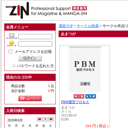
通販TOP
>
サークル検索
> サークル作品
会員メニュー
あまつが
メールアドレスを記憶
パスワードを忘れた方
現在のカゴの中
商品点数
0
点
合計金額
0
円
PBM運営プロセス
あまつが
入荷日検索
さくら
2012/08/10
B5判
2026年8月
264 円 ( 税込 )
日
月
火
水
木
金
土