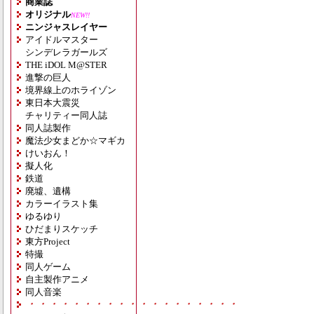
商業誌
オリジナル
NEW!!
ニンジャスレイヤー
アイドルマスター
シンデレラガールズ
THE iDOL M@STER
進撃の巨人
境界線上のホライゾン
東日本大震災
チャリティー同人誌
同人誌製作
魔法少女まどか☆マギカ
けいおん！
擬人化
鉄道
廃墟、遺構
カラーイラスト集
ゆるゆり
ひだまりスケッチ
東方Project
特撮
同人ゲーム
自主製作アニメ
同人音楽
・・・・・・・・・・・・・・・・・・・