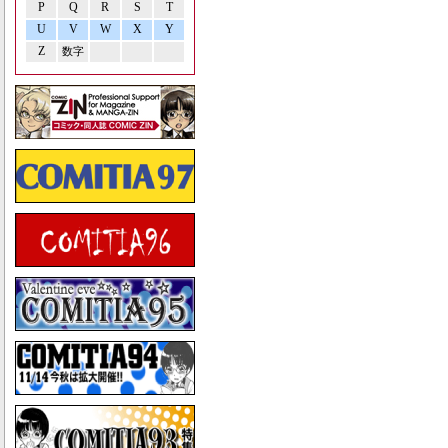
P
Q
R
S
T
U
V
W
X
Y
Z
数字