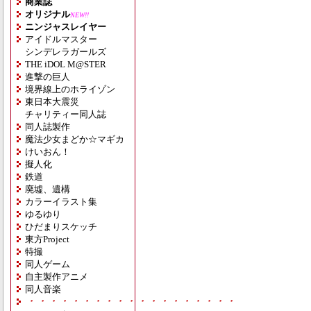
商業誌
オリジナル
NEW!!
ニンジャスレイヤー
アイドルマスター
シンデレラガールズ
THE iDOL M@STER
進撃の巨人
境界線上のホライゾン
東日本大震災
チャリティー同人誌
同人誌製作
魔法少女まどか☆マギカ
けいおん！
擬人化
鉄道
廃墟、遺構
カラーイラスト集
ゆるゆり
ひだまりスケッチ
東方Project
特撮
同人ゲーム
自主製作アニメ
同人音楽
・・・・・・・・・・・・・・・・・・・