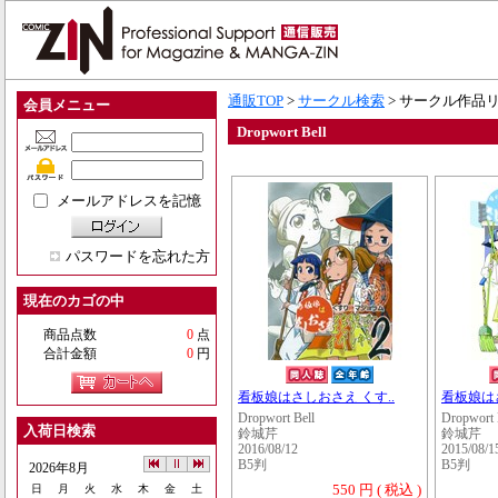
通販TOP
>
サークル検索
> サークル作品
会員メニュー
Dropwort Bell
メールアドレスを記憶
パスワードを忘れた方
現在のカゴの中
商品点数
0
点
合計金額
0
円
看板娘はさしおさえ くす..
看板娘はさ
Dropwort Bell
Dropwort 
入荷日検索
鈴城芹
鈴城芹
2016/08/12
2015/08/1
B5判
B5判
2026年8月
550 円 ( 税込 )
日
月
火
水
木
金
土