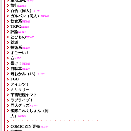
聖地巡礼
NEW!!
旅行
NEW!!
百合（同人）
NEW!!
ガルパン（同人）
NEW!!
飲食系
NEW!!
TRPG
NEW!!
評論
NEW!!
とびもの
NEW!!
鉄道
技術系
NEW!!
すごーい！
△
NEW!!
響け！
NEW!!
自転車
NEW!!
若おかみ（JS）
NEW!!
FGO
アイカツ！
ミリタリー
宇宙戦艦ヤマト
ラブライブ！
同人グッズ
NEW!!
艦隊これくしょん（同
人）
NEW!!
・・・・・・・・・・・・・・・・・・・
COMIC ZIN 専売
NEW!!