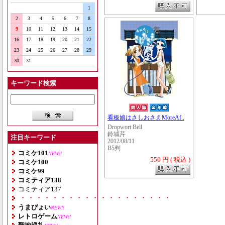
1
2
3
4
5
6
7
8
9
10
11
12
13
14
15
16
17
18
19
20
21
22
23
24
25
26
27
28
29
30
31
キーワード検索
看板娘はさしおさえMoreAf..
Dropwort Bell
鈴城芹
注目キーワード
2012/08/11
B5判
コミケ101
NEW!!
550 円 ( 税込 )
コミケ100
コミケ99
コミティア138
コミティア137
・・・・・・・・・・・・・・・・・・・
うまぴょい
NEW!!
レトロゲーム
NEW!!