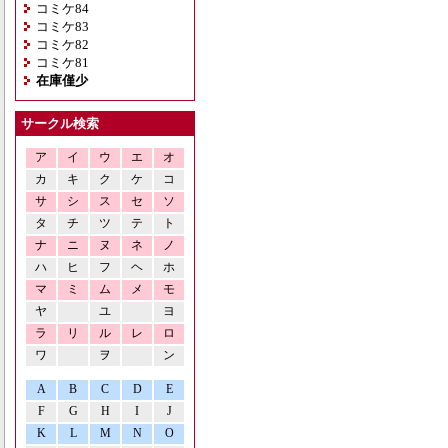
コミケ84
コミケ83
コミケ82
コミケ81
在庫僅少
サークル検索
ア
イ
ウ
エ
オ
カ
キ
ク
ケ
コ
サ
シ
ス
セ
ソ
タ
チ
ツ
テ
ト
ナ
ニ
ヌ
ネ
ノ
ハ
ヒ
フ
ヘ
ホ
マ
ミ
ム
メ
モ
ヤ
ユ
ヨ
ラ
リ
ル
レ
ロ
ワ
ヲ
ン
A
B
C
D
E
F
G
H
I
J
K
L
M
N
O