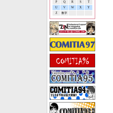
P
Q
R
S
T
U
V
W
X
Y
Z
数字