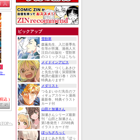
ピックアップ
雪割草
森薫先生、入江亜季先
生等が所属、漫画人大
注目の出版社・雪割草
のコミックスはこちら
メイドインアビス
大人気、つくしあきひ
と先生が描く深淵冒険
..
奇譚の最新15巻！ ZIN
特典あります!!
メダリスト
つるまいかだ先生のフ
ィギュアスケート漫画
 税込 )
最新巻、特典イラスト
カード付
山田と加瀬さん
加瀬さんシリーズ最新
刊「山田と加瀬さん」
TOPへ
第5巻発売！ ZIN特典
イラストカード付
ぼっちざろっく
はまじあき先生『ぼっ