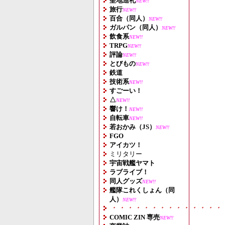
聖地巡礼
NEW!!
旅行
NEW!!
百合（同人）
NEW!!
ガルパン（同人）
NEW!!
飲食系
NEW!!
TRPG
NEW!!
評論
NEW!!
とびもの
NEW!!
鉄道
技術系
NEW!!
すごーい！
△
NEW!!
響け！
NEW!!
自転車
NEW!!
若おかみ（JS）
NEW!!
FGO
アイカツ！
ミリタリー
宇宙戦艦ヤマト
ラブライブ！
同人グッズ
NEW!!
艦隊これくしょん（同
人）
NEW!!
・・・・・・・・・・・・・・
COMIC ZIN 専売
NEW!!