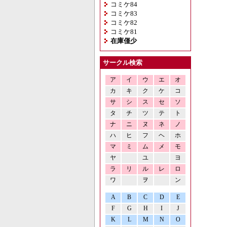
コミケ84
コミケ83
コミケ82
コミケ81
在庫僅少
サークル検索
ア
イ
ウ
エ
オ
カ
キ
ク
ケ
コ
サ
シ
ス
セ
ソ
タ
チ
ツ
テ
ト
ナ
ニ
ヌ
ネ
ノ
ハ
ヒ
フ
ヘ
ホ
マ
ミ
ム
メ
モ
ヤ
ユ
ヨ
ラ
リ
ル
レ
ロ
ワ
ヲ
ン
A
B
C
D
E
F
G
H
I
J
K
L
M
N
O