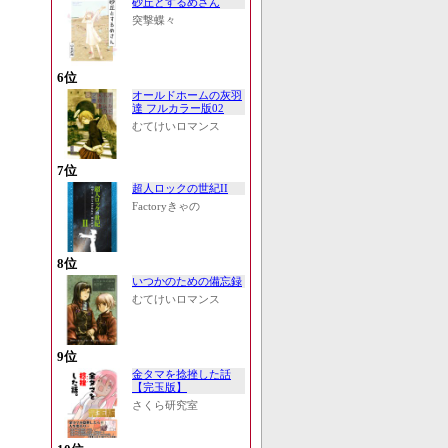
砂丘とするめさん
突撃蝶々
6位
オールドホームの灰羽
達 フルカラー版02
むてけいロマンス
7位
超人ロックの世紀II
Factoryきゃの
8位
いつかのための備忘録
むてけいロマンス
9位
金タマを捻挫した話
【完玉版】
さくら研究室