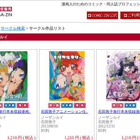
漫画人のためのコミック・同人誌プロフェッショナ
>
サークル検索
> サークル作品リスト
ルイ
単行本未収録漫画..
石田敦子アニメーション仕..
石田敦子単行本未収録漫画
ルイ
ノーザンルイ
ノーザンルイ
石田敦子
石田敦子
0
2013/08/10
2012/12/31
B5判
B5判
1,210 円 ( 税込 )
1,210 円 ( 税込 )
1,210 円 (