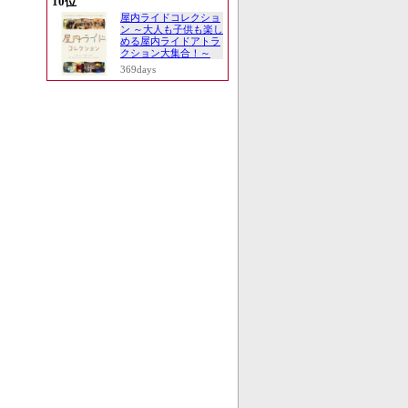
10位
屋内ライドコレクショ
ン ～大人も子供も楽し
める屋内ライドアトラ
クション大集合！～
369days