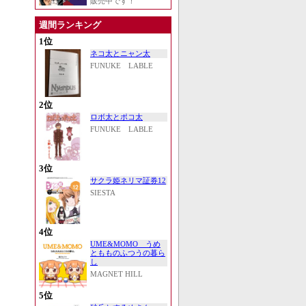
販売中です！
週間ランキング
1位
ネコ太とニャン太
FUNUKE LABLE
2位
ロボ太とポコ太
FUNUKE LABLE
3位
サクラ姫ネリマ証券12
SIESTA
4位
UME&MOMO うめ
ともものふつうの暮ら
し
MAGNET HILL
5位