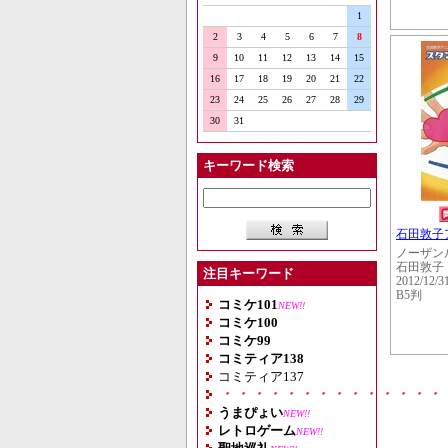
1
2
3
4
5
6
7
8
9
10
11
12
13
14
15
16
17
18
19
20
21
22
23
24
25
26
27
28
29
30
31
キーワード検索
石田敦子
ノーザン
石田敦子
注目キーワード
2012/12/3
B5判
コミケ101
NEW!!
コミケ100
コミケ99
コミティア138
コミティア137
・・・・・・・・・・・・・・
うまぴょい
NEW!!
レトロゲーム
NEW!!