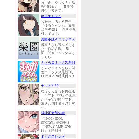
ち・ざ・ろっく！』最
新8巻発売！ 各巻特
典付いてます。
ゆるキャン△
大好評、あｆろ先生
『ゆるキャン△』最新
18巻発売！ 各巻特典
付いてます。
楽園本誌＆コミックス
漫画人なら読んでおき
たい作品多数!「楽
園」関連コミックスは
こちら
きららコミックス新刊
まんがタイムきらら関
連コミックス最新刊、
COMICZIN特典付き！
ヤマト2199
むらかわみちお先生版
「ヤマト2199」の画集
が『宇宙戦艦ヤマト』
放送50周年を記念し発
売！
得能正太郎先生
『IDOL×IDOL
STORY!』最新刊＆
『NEW GAME!完全
版』同時刊行！
ドッグスレッド