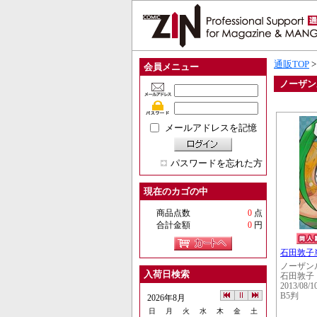
通販TOP
会員メニュー
ノーザン
メールアドレスを記憶
パスワードを忘れた方
現在のカゴの中
商品点数
0
点
合計金額
0
円
石田敦子
ノーザン
入荷日検索
石田敦子
2013/08/1
B5判
2026年8月
日
月
火
水
木
金
土