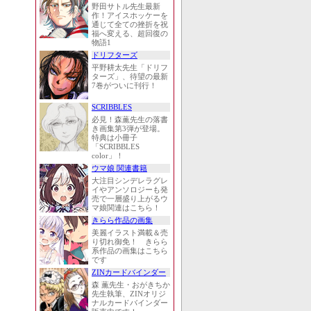
野田サトル先生最新
作！アイスホッケーを
通じて全ての挫折を祝
福へ変える、超回復の
物語1
ドリフターズ
平野耕太先生「ドリフ
ターズ」、待望の最新
7巻がついに刊行！
SCRIBBLES
必見！森薫先生の落書
き画集第3弾が登場。
特典は小冊子
「SCRIBBLES
color」！
ウマ娘 関連書籍
大注目シンデレラグレ
イやアンソロジーも発
売で一層盛り上がるウ
マ娘関連はこちら！
きらら作品の画集
美麗イラスト満載＆売
り切れ御免！ きらら
系作品の画集はこちら
です
ZINカードバインダー
森 薫先生・おがきちか
先生執筆、ZINオリジ
ナルカードバインダー