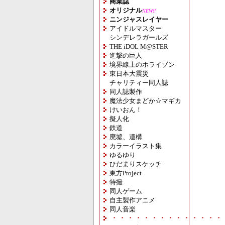
商業誌
オリジナル
NEW!!
ニンジャスレイヤー
アイドルマスター
シンデレラガールズ
THE iDOL M@STER
進撃の巨人
境界線上のホライゾン
東日本大震災
チャリティー同人誌
同人誌製作
魔法少女まどか☆マギカ
けいおん！
擬人化
鉄道
廃墟、遺構
カラーイラスト集
ゆるゆり
ひだまりスケッチ
東方Project
特撮
同人ゲーム
自主製作アニメ
同人音楽
・・・・・・・・・・・・・・