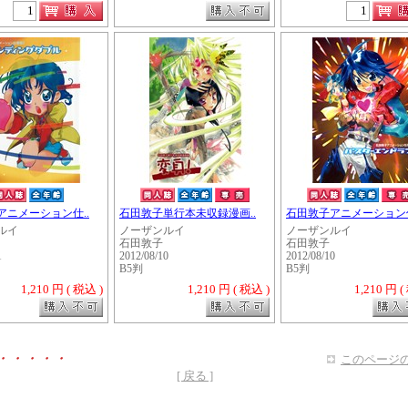
アニメーション仕..
石田敦子単行本未収録漫画..
石田敦子アニメーション仕
ルイ
ノーザンルイ
ノーザンルイ
石田敦子
石田敦子
1
2012/08/10
2012/08/10
B5判
B5判
1,210 円 ( 税込 )
1,210 円 ( 税込 )
1,210 円 (
・・・・・
このページの
[ 戻る ]