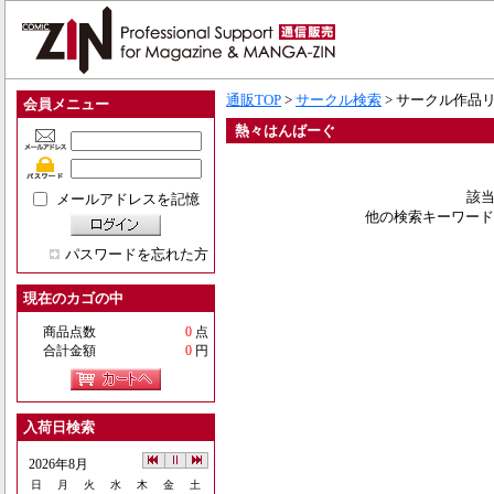
通販TOP
>
サークル検索
> サークル作品
会員メニュー
熱々はんばーぐ
該当
メールアドレスを記憶
他の検索キーワード
パスワードを忘れた方
現在のカゴの中
商品点数
0
点
合計金額
0
円
入荷日検索
2026年8月
日
月
火
水
木
金
土