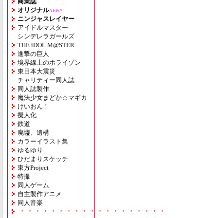
商業誌
オリジナル
NEW!!
ニンジャスレイヤー
アイドルマスター
シンデレラガールズ
THE iDOL M@STER
進撃の巨人
境界線上のホライゾン
東日本大震災
チャリティー同人誌
同人誌製作
魔法少女まどか☆マギカ
けいおん！
擬人化
鉄道
廃墟、遺構
カラーイラスト集
ゆるゆり
ひだまりスケッチ
東方Project
特撮
同人ゲーム
自主製作アニメ
同人音楽
・・・・・・・・・・・・・・・・・・・