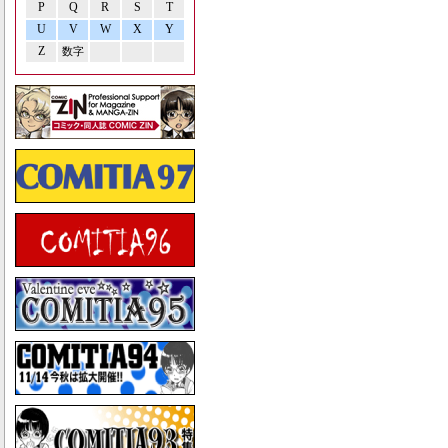
P
Q
R
S
T
U
V
W
X
Y
Z
数字