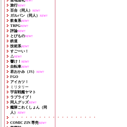
聖地巡礼
NEW!!
旅行
NEW!!
百合（同人）
NEW!!
ガルパン（同人）
NEW!!
飲食系
NEW!!
TRPG
NEW!!
評論
NEW!!
とびもの
NEW!!
鉄道
技術系
NEW!!
すごーい！
△
NEW!!
響け！
NEW!!
自転車
NEW!!
若おかみ（JS）
NEW!!
FGO
アイカツ！
ミリタリー
宇宙戦艦ヤマト
ラブライブ！
同人グッズ
NEW!!
艦隊これくしょん（同
人）
NEW!!
・・・・・・・・・・・・・・・・・・・
COMIC ZIN 専売
NEW!!