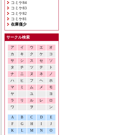
コミケ84
コミケ83
コミケ82
コミケ81
在庫僅少
サークル検索
ア
イ
ウ
エ
オ
カ
キ
ク
ケ
コ
サ
シ
ス
セ
ソ
タ
チ
ツ
テ
ト
ナ
ニ
ヌ
ネ
ノ
ハ
ヒ
フ
ヘ
ホ
マ
ミ
ム
メ
モ
ヤ
ユ
ヨ
ラ
リ
ル
レ
ロ
ワ
ヲ
ン
A
B
C
D
E
F
G
H
I
J
K
L
M
N
O