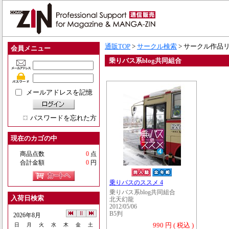
通販TOP
>
サークル検索
> サークル作品
会員メニュー
乗りバス系blog共同組合
メールアドレスを記憶
パスワードを忘れた方
現在のカゴの中
商品点数
0
点
合計金額
0
円
乗りバスのススメ 4
乗りバス系blog共同組合
入荷日検索
北天幻龍
2012/05/06
B5判
2026年8月
990 円 ( 税込 )
日
月
火
水
木
金
土