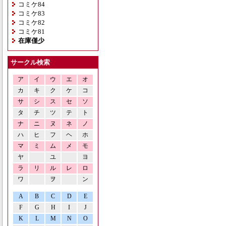
コミケ84
コミケ83
コミケ82
コミケ81
在庫僅少
サークル検索
ア
イ
ウ
エ
オ
カ
キ
ク
ケ
コ
サ
シ
ス
セ
ソ
タ
チ
ツ
テ
ト
ナ
ニ
ヌ
ネ
ノ
ハ
ヒ
フ
ヘ
ホ
マ
ミ
ム
メ
モ
ヤ
ユ
ヨ
ラ
リ
ル
レ
ロ
ワ
ヲ
ン
A
B
C
D
E
F
G
H
I
J
K
L
M
N
O