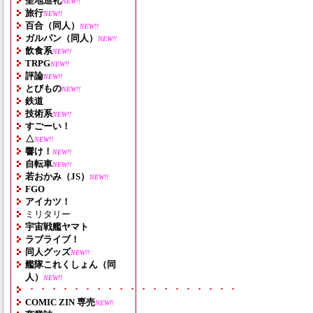
聖地巡礼
NEW!!
旅行
NEW!!
百合（同人）
NEW!!
ガルパン（同人）
NEW!!
飲食系
NEW!!
TRPG
NEW!!
評論
NEW!!
とびもの
NEW!!
鉄道
技術系
NEW!!
すごーい！
△
NEW!!
響け！
NEW!!
自転車
NEW!!
若おかみ（JS）
NEW!!
FGO
アイカツ！
ミリタリー
宇宙戦艦ヤマト
ラブライブ！
同人グッズ
NEW!!
艦隊これくしょん（同
人）
NEW!!
・・・・・・・・・・・・・・・・・・・
COMIC ZIN 専売
NEW!!