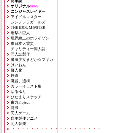
商業誌
オリジナル
NEW!!
ニンジャスレイヤー
アイドルマスター
シンデレラガールズ
THE iDOL M@STER
進撃の巨人
境界線上のホライゾン
東日本大震災
チャリティー同人誌
同人誌製作
魔法少女まどか☆マギカ
けいおん！
擬人化
鉄道
廃墟、遺構
カラーイラスト集
ゆるゆり
ひだまりスケッチ
東方Project
特撮
同人ゲーム
自主製作アニメ
同人音楽
・・・・・・・・・・・・・・・・・・・