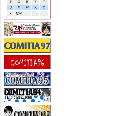
P
Q
R
S
T
U
V
W
X
Y
Z
数字