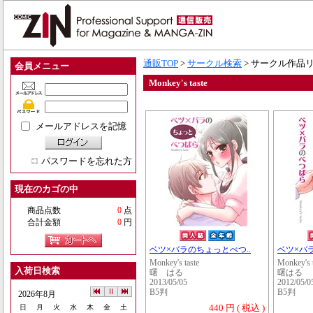
通販TOP
>
サークル検索
> サークル作品
会員メニュー
Monkey's taste
メールアドレスを記憶
パスワードを忘れた方
現在のカゴの中
商品点数
0
点
合計金額
0
円
ベツ×バラのちょっとべつ..
ベツ×バ
Monkey's taste
Monkey's t
入荷日検索
曙 はる
曙はる
2013/05/05
2012/05/0
B5判
B5判
2026年8月
440 円 ( 税込 )
日
月
火
水
木
金
土