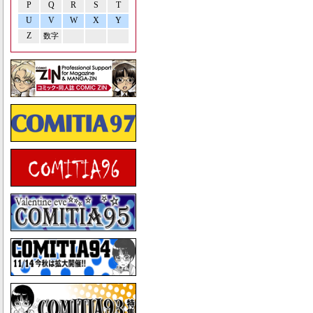
P
Q
R
S
T
U
V
W
X
Y
Z
数字