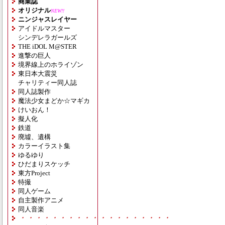
商業誌
オリジナル
NEW!!
ニンジャスレイヤー
アイドルマスター
シンデレラガールズ
THE iDOL M@STER
進撃の巨人
境界線上のホライゾン
東日本大震災
チャリティー同人誌
同人誌製作
魔法少女まどか☆マギカ
けいおん！
擬人化
鉄道
廃墟、遺構
カラーイラスト集
ゆるゆり
ひだまりスケッチ
東方Project
特撮
同人ゲーム
自主製作アニメ
同人音楽
・・・・・・・・・・・・・・・・・・・