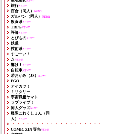
聖地巡礼
NEW!!
旅行
NEW!!
百合（同人）
NEW!!
ガルパン（同人）
NEW!!
飲食系
NEW!!
TRPG
NEW!!
評論
NEW!!
とびもの
NEW!!
鉄道
技術系
NEW!!
すごーい！
△
NEW!!
響け！
NEW!!
自転車
NEW!!
若おかみ（JS）
NEW!!
FGO
アイカツ！
ミリタリー
宇宙戦艦ヤマト
ラブライブ！
同人グッズ
NEW!!
艦隊これくしょん（同
人）
NEW!!
・・・・・・・・・・・・・・・・・・・
COMIC ZIN 専売
NEW!!