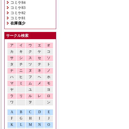
コミケ84
コミケ83
コミケ82
コミケ81
在庫僅少
サークル検索
ア
イ
ウ
エ
オ
カ
キ
ク
ケ
コ
サ
シ
ス
セ
ソ
タ
チ
ツ
テ
ト
ナ
ニ
ヌ
ネ
ノ
ハ
ヒ
フ
ヘ
ホ
マ
ミ
ム
メ
モ
ヤ
ユ
ヨ
ラ
リ
ル
レ
ロ
ワ
ヲ
ン
A
B
C
D
E
F
G
H
I
J
K
L
M
N
O