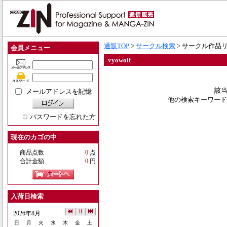
通販TOP
>
サークル検索
> サークル作品
会員メニュー
vyowolf
該当
メールアドレスを記憶
他の検索キーワード
パスワードを忘れた方
現在のカゴの中
商品点数
0
点
合計金額
0
円
入荷日検索
2026年8月
日
月
火
水
木
金
土