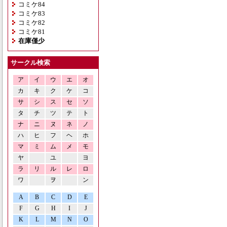
コミケ84
コミケ83
コミケ82
コミケ81
在庫僅少
サークル検索
ア
イ
ウ
エ
オ
カ
キ
ク
ケ
コ
サ
シ
ス
セ
ソ
タ
チ
ツ
テ
ト
ナ
ニ
ヌ
ネ
ノ
ハ
ヒ
フ
ヘ
ホ
マ
ミ
ム
メ
モ
ヤ
ユ
ヨ
ラ
リ
ル
レ
ロ
ワ
ヲ
ン
A
B
C
D
E
F
G
H
I
J
K
L
M
N
O