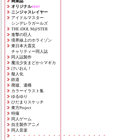
商業誌
オリジナル
NEW!!
ニンジャスレイヤー
アイドルマスター
シンデレラガールズ
THE iDOL M@STER
進撃の巨人
境界線上のホライゾン
東日本大震災
チャリティー同人誌
同人誌製作
魔法少女まどか☆マギカ
けいおん！
擬人化
鉄道
廃墟、遺構
カラーイラスト集
ゆるゆり
ひだまりスケッチ
東方Project
特撮
同人ゲーム
自主製作アニメ
同人音楽
・・・・・・・・・・・・・・・・・・・