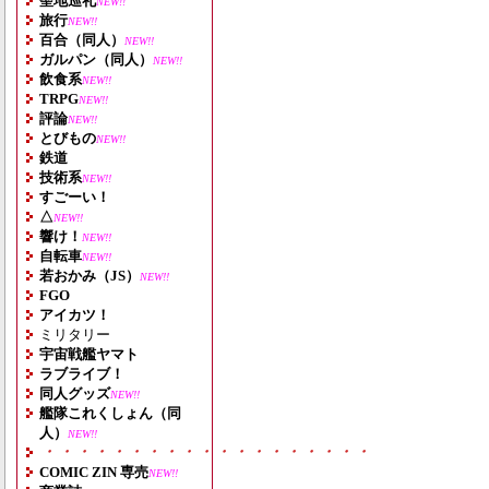
聖地巡礼
NEW!!
旅行
NEW!!
百合（同人）
NEW!!
ガルパン（同人）
NEW!!
飲食系
NEW!!
TRPG
NEW!!
評論
NEW!!
とびもの
NEW!!
鉄道
技術系
NEW!!
すごーい！
△
NEW!!
響け！
NEW!!
自転車
NEW!!
若おかみ（JS）
NEW!!
FGO
アイカツ！
ミリタリー
宇宙戦艦ヤマト
ラブライブ！
同人グッズ
NEW!!
艦隊これくしょん（同
人）
NEW!!
・・・・・・・・・・・・・・・・・・・
COMIC ZIN 専売
NEW!!