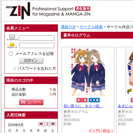
通販TOP
>
サークル検索
> サークル作品
会員メニュー
蒼井ホログラム
メールアドレスを記憶
パスワードを忘れた方
現在のカゴの中
商品点数
0
点
合計金額
0
円
甘い香りに、キス一回。
あずにゃ
蒼井ホログラム
蒼井ホロ
入荷日検索
めの
めの
2013/10/14
2012/03/0
B5判
B5判
2026年8月
472 円 ( 税込 )
日
月
火
水
木
金
土