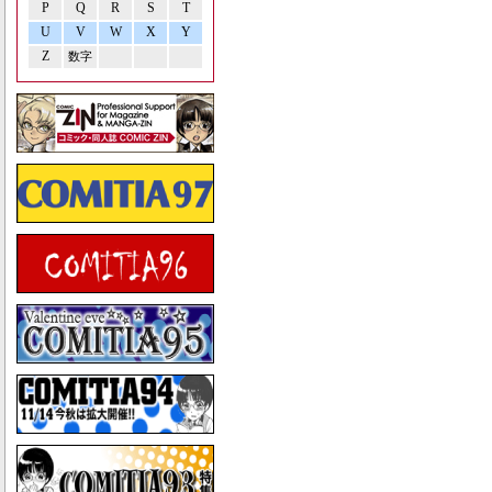
P
Q
R
S
T
U
V
W
X
Y
Z
数字