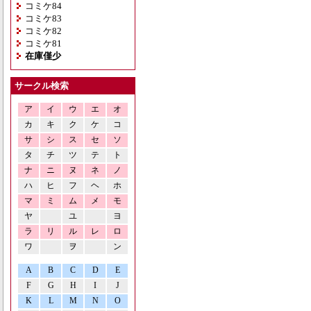
コミケ84
コミケ83
コミケ82
コミケ81
在庫僅少
サークル検索
ア
イ
ウ
エ
オ
カ
キ
ク
ケ
コ
サ
シ
ス
セ
ソ
タ
チ
ツ
テ
ト
ナ
ニ
ヌ
ネ
ノ
ハ
ヒ
フ
ヘ
ホ
マ
ミ
ム
メ
モ
ヤ
ユ
ヨ
ラ
リ
ル
レ
ロ
ワ
ヲ
ン
A
B
C
D
E
F
G
H
I
J
K
L
M
N
O