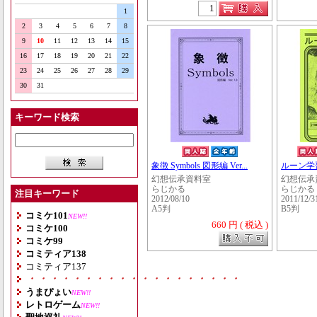
1
2
3
4
5
6
7
8
9
10
11
12
13
14
15
16
17
18
19
20
21
22
23
24
25
26
27
28
29
30
31
キーワード検索
象徴 Symbols 図形編 Ver...
ルーン学
幻想伝承資料室
幻想伝承
らじかる
らじかる
注目キーワード
2012/08/10
2011/12/3
A5判
B5判
コミケ101
NEW!!
660 円 ( 税込 )
コミケ100
コミケ99
コミティア138
コミティア137
・・・・・・・・・・・・・・・・・・・
うまぴょい
NEW!!
レトロゲーム
NEW!!