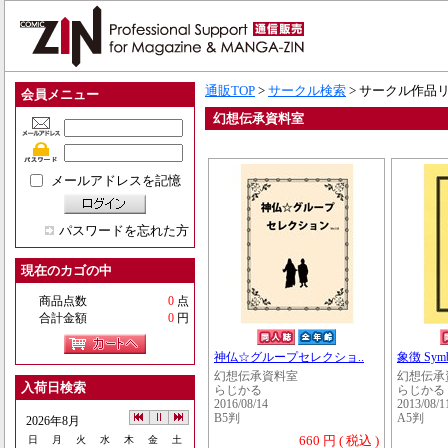
通販TOP
>
サークル検索
> サークル作品
会員メニュー
幻想伝承資料室
メールアドレスを記憶
パスワードを忘れた方
現在のカゴの中
商品点数
0
点
合計金額
0
円
神仏☆グループセレクショ..
象徴 Sym
幻想伝承資料室
幻想伝承
入荷日検索
らじかる
らじかる
2016/08/14
2013/08/1
B5判
A5判
2026年8月
660 円 ( 税込 )
日
月
火
水
木
金
土