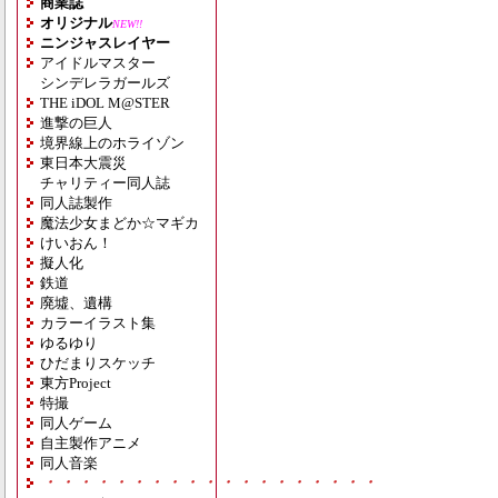
商業誌
オリジナル
NEW!!
ニンジャスレイヤー
アイドルマスター
シンデレラガールズ
THE iDOL M@STER
進撃の巨人
境界線上のホライゾン
東日本大震災
チャリティー同人誌
同人誌製作
魔法少女まどか☆マギカ
けいおん！
擬人化
鉄道
廃墟、遺構
カラーイラスト集
ゆるゆり
ひだまりスケッチ
東方Project
特撮
同人ゲーム
自主製作アニメ
同人音楽
・・・・・・・・・・・・・・・・・・・