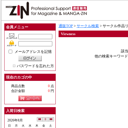
通販TOP
>
サークル検索
> サークル作品
会員メニュー
Viewness
該当
メールアドレスを記憶
他の検索キーワード
パスワードを忘れた方
現在のカゴの中
商品点数
0
点
合計金額
0
円
入荷日検索
2026年8月
日
月
火
水
木
金
土