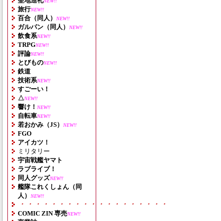
聖地巡礼
NEW!!
旅行
NEW!!
百合（同人）
NEW!!
ガルパン（同人）
NEW!!
飲食系
NEW!!
TRPG
NEW!!
評論
NEW!!
とびもの
NEW!!
鉄道
技術系
NEW!!
すごーい！
△
NEW!!
響け！
NEW!!
自転車
NEW!!
若おかみ（JS）
NEW!!
FGO
アイカツ！
ミリタリー
宇宙戦艦ヤマト
ラブライブ！
同人グッズ
NEW!!
艦隊これくしょん（同
人）
NEW!!
・・・・・・・・・・・・・・・・・・・
COMIC ZIN 専売
NEW!!