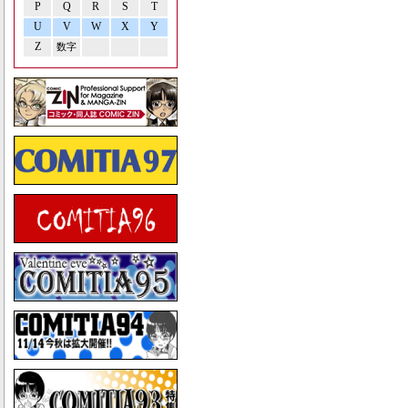
P
Q
R
S
T
U
V
W
X
Y
Z
数字