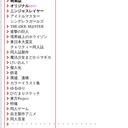
商業誌
オリジナル
NEW!!
ニンジャスレイヤー
アイドルマスター
シンデレラガールズ
THE iDOL M@STER
進撃の巨人
境界線上のホライゾン
東日本大震災
チャリティー同人誌
同人誌製作
魔法少女まどか☆マギカ
けいおん！
擬人化
鉄道
廃墟、遺構
カラーイラスト集
ゆるゆり
ひだまりスケッチ
東方Project
特撮
同人ゲーム
自主製作アニメ
同人音楽
・・・・・・・・・・・・・・・・・・・