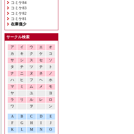
コミケ84
コミケ83
コミケ82
コミケ81
在庫僅少
サークル検索
ア
イ
ウ
エ
オ
カ
キ
ク
ケ
コ
サ
シ
ス
セ
ソ
タ
チ
ツ
テ
ト
ナ
ニ
ヌ
ネ
ノ
ハ
ヒ
フ
ヘ
ホ
マ
ミ
ム
メ
モ
ヤ
ユ
ヨ
ラ
リ
ル
レ
ロ
ワ
ヲ
ン
A
B
C
D
E
F
G
H
I
J
K
L
M
N
O