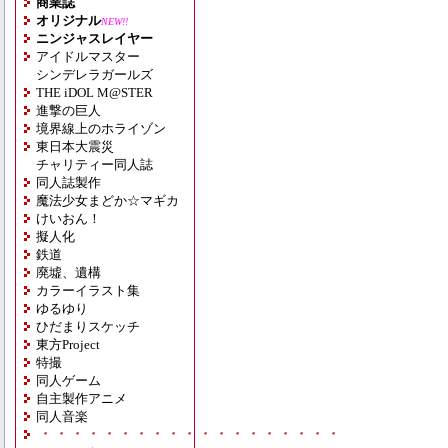
商業誌
オリジナル
NEW!!
ニンジャスレイヤー
アイドルマスター
シンデレラガールズ
THE iDOL M@STER
進撃の巨人
境界線上のホライゾン
東日本大震災
チャリティー同人誌
同人誌製作
魔法少女まどか☆マギカ
けいおん！
擬人化
鉄道
廃墟、遺構
カラーイラスト集
ゆるゆり
ひだまりスケッチ
東方Project
特撮
同人ゲーム
自主製作アニメ
同人音楽
・・・・・・・・・・・・・・・・・・・