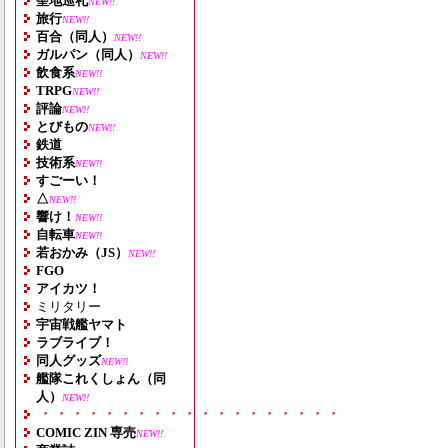
聖地巡礼
NEW!!
旅行
NEW!!
百合（同人）
NEW!!
ガルパン（同人）
NEW!!
飲食系
NEW!!
TRPG
NEW!!
評論
NEW!!
とびもの
NEW!!
鉄道
技術系
NEW!!
すごーい！
△
NEW!!
響け！
NEW!!
自転車
NEW!!
若おかみ（JS）
NEW!!
FGO
アイカツ！
ミリタリー
宇宙戦艦ヤマト
ラブライブ！
同人グッズ
NEW!!
艦隊これくしょん（同
人）
NEW!!
・・・・・・・・・・・・・・・・・・・
COMIC ZIN 専売
NEW!!