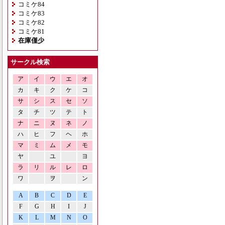
コミケ84
コミケ83
コミケ82
コミケ81
在庫僅少
サークル検索
ア
イ
ウ
エ
オ
カ
キ
ク
ケ
コ
サ
シ
ス
セ
ソ
タ
チ
ツ
テ
ト
ナ
ニ
ヌ
ネ
ノ
ハ
ヒ
フ
ヘ
ホ
マ
ミ
ム
メ
モ
ヤ
ユ
ヨ
ラ
リ
ル
レ
ロ
ワ
ヲ
ン
A
B
C
D
E
F
G
H
I
J
K
L
M
N
O