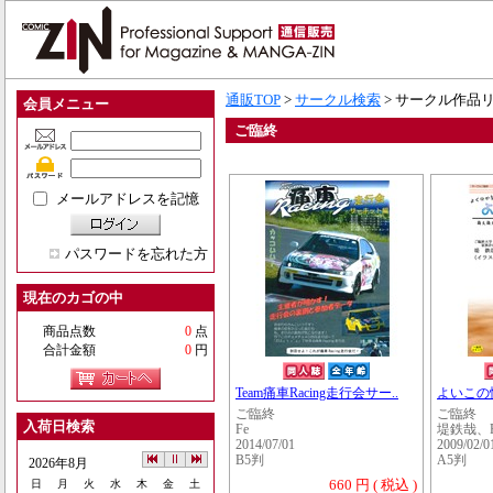
通販TOP
>
サークル検索
> サークル作品
会員メニュー
ご臨終
メールアドレスを記憶
パスワードを忘れた方
現在のカゴの中
商品点数
0
点
合計金額
0
円
Team痛車Racing走行会サー..
よいこの
ご臨終
ご臨終
入荷日検索
Fe
堤鉄哉、F
2014/07/01
2009/02/0
B5判
A5判
2026年8月
660 円 ( 税込 )
日
月
火
水
木
金
土