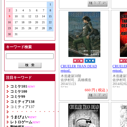
1
2
3
4
5
6
7
8
9
10
11
12
13
14
15
16
17
18
19
20
21
22
23
24
25
26
27
28
29
30
31
キーワード検索
CRUELER THAN DEAD
CRUELE
episod..
episod..
木造建築50階
木造建築
注目キーワード
佐伊村司、高橋構造
佐伊村司
2014/11/23
2014/02/0
コミケ101
NEW!!
B5判
B5判
660 円 ( 税込 )
コミケ100
コミケ99
コミティア138
コミティア137
・・・・・・・・・・・・・・・・・・・
うまぴょい
NEW!!
レトロゲーム
NEW!!