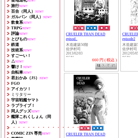
聖地巡礼
NEW!!
旅行
NEW!!
百合（同人）
NEW!!
ガルパン（同人）
NEW!!
飲食系
NEW!!
TRPG
NEW!!
評論
NEW!!
CRUELER THAN DEAD
CRUELE
とびもの
episod..
episode2
NEW!!
鉄道
木造建築50階
木造建築
佐伊村司
佐伊村司
技術系
NEW!!
2013/02/03
2012/05/0
すごーい！
B5判
B5判
660 円 ( 税込 )
△
NEW!!
響け！
NEW!!
自転車
NEW!!
若おかみ（JS）
NEW!!
FGO
アイカツ！
ミリタリー
宇宙戦艦ヤマト
ラブライブ！
同人グッズ
NEW!!
艦隊これくしょん（同
人）
NEW!!
・・・・・・・・・・・・・・・・・・・
COMIC ZIN 専売
NEW!!
CRUELER THAN DEAD