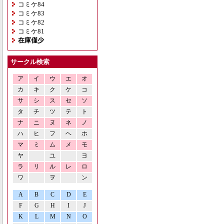
コミケ84
コミケ83
コミケ82
コミケ81
在庫僅少
サークル検索
ア
イ
ウ
エ
オ
カ
キ
ク
ケ
コ
サ
シ
ス
セ
ソ
タ
チ
ツ
テ
ト
ナ
ニ
ヌ
ネ
ノ
ハ
ヒ
フ
ヘ
ホ
マ
ミ
ム
メ
モ
ヤ
ユ
ヨ
ラ
リ
ル
レ
ロ
ワ
ヲ
ン
A
B
C
D
E
F
G
H
I
J
K
L
M
N
O