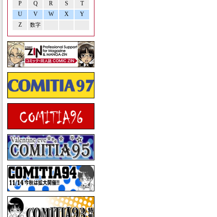
P
Q
R
S
T
U
V
W
X
Y
Z
数字