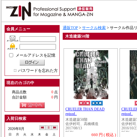
通販TOP
>
サークル検索
> サークル作品
会員メニュー
木造建築50階
メールアドレスを記憶
パスワードを忘れた方
現在のカゴの中
商品点数
0
点
合計金額
0
円
CRUELER THAN DEAD
CRUELE
episod..
episod..
入荷日検索
木造建築50階
木造建築
佐伊村司、高橋構造
佐伊村司
2017/08/13
2016/10/2
2026年8月
B5判
B5判
660 円 ( 税込 )
日
月
火
水
木
金
土