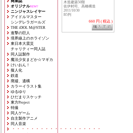
商業誌
木造建築50階
オリジナル
佐伊村司、高橋構造
NEW!!
2011/10/30
ニンジャスレイヤー
B5判
アイドルマスター
660 円 ( 税込 )
シンデレラガールズ
THE iDOL M@STER
進撃の巨人
境界線上のホライゾン
東日本大震災
チャリティー同人誌
同人誌製作
魔法少女まどか☆マギカ
けいおん！
擬人化
鉄道
廃墟、遺構
カラーイラスト集
ゆるゆり
ひだまりスケッチ
東方Project
特撮
同人ゲーム
自主製作アニメ
同人音楽
・・・・・・・・・・・・・・・・・・・