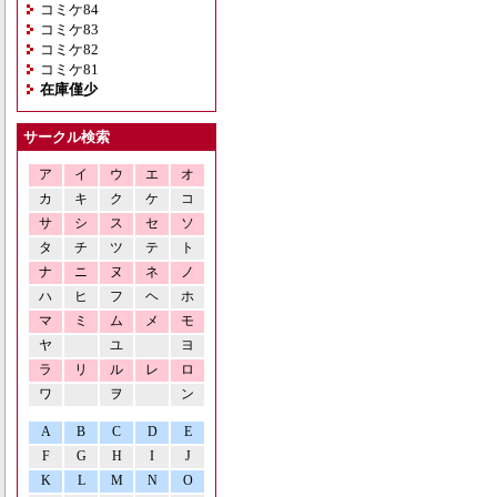
コミケ84
コミケ83
コミケ82
コミケ81
在庫僅少
サークル検索
ア
イ
ウ
エ
オ
カ
キ
ク
ケ
コ
サ
シ
ス
セ
ソ
タ
チ
ツ
テ
ト
ナ
ニ
ヌ
ネ
ノ
ハ
ヒ
フ
ヘ
ホ
マ
ミ
ム
メ
モ
ヤ
ユ
ヨ
ラ
リ
ル
レ
ロ
ワ
ヲ
ン
A
B
C
D
E
F
G
H
I
J
K
L
M
N
O