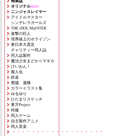
商業誌
オリジナル
NEW!!
ニンジャスレイヤー
アイドルマスター
シンデレラガールズ
THE iDOL M@STER
進撃の巨人
境界線上のホライゾン
東日本大震災
チャリティー同人誌
同人誌製作
魔法少女まどか☆マギカ
けいおん！
擬人化
鉄道
廃墟、遺構
カラーイラスト集
ゆるゆり
ひだまりスケッチ
東方Project
特撮
同人ゲーム
自主製作アニメ
同人音楽
・・・・・・・・・・・・・・・・・・・