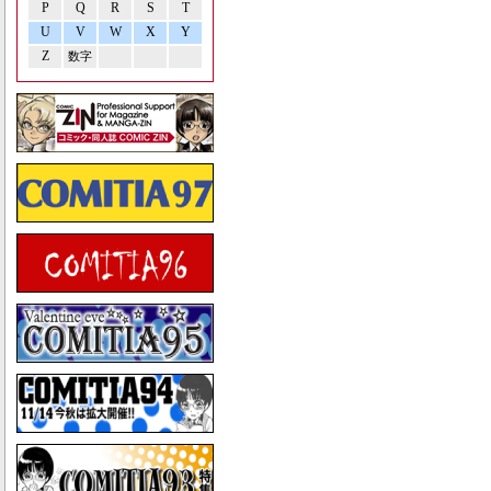
P
Q
R
S
T
U
V
W
X
Y
Z
数字