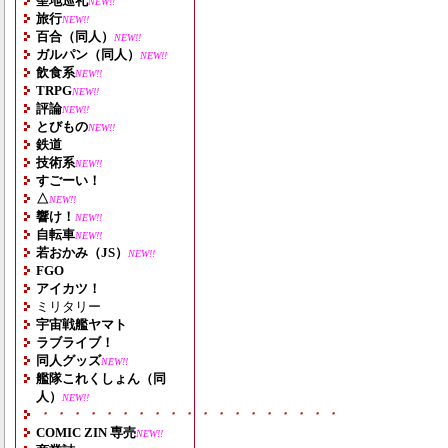
聖地巡礼
NEW!!
旅行
NEW!!
百合（同人）
NEW!!
ガルパン（同人）
NEW!!
飲食系
NEW!!
TRPG
NEW!!
評論
NEW!!
とびもの
NEW!!
鉄道
技術系
NEW!!
すごーい！
△
NEW!!
響け！
NEW!!
自転車
NEW!!
若おかみ（JS）
NEW!!
FGO
アイカツ！
ミリタリー
宇宙戦艦ヤマト
ラブライブ！
同人グッズ
NEW!!
艦隊これくしょん（同
人）
NEW!!
・・・・・・・・・・・・・・・・・・・
COMIC ZIN 専売
NEW!!