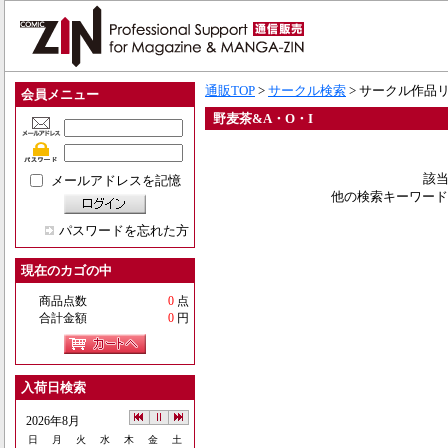
通販TOP
>
サークル検索
> サークル作品
会員メニュー
野麦茶&A・O・I
該当
メールアドレスを記憶
他の検索キーワード
パスワードを忘れた方
現在のカゴの中
商品点数
0
点
合計金額
0
円
入荷日検索
2026年8月
日
月
火
水
木
金
土