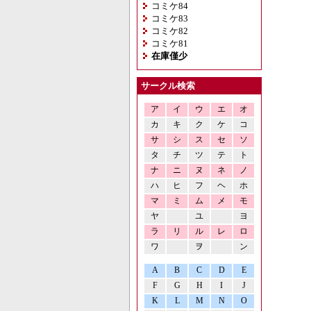
コミケ84
コミケ83
コミケ82
コミケ81
在庫僅少
サークル検索
ア
イ
ウ
エ
オ
カ
キ
ク
ケ
コ
サ
シ
ス
セ
ソ
タ
チ
ツ
テ
ト
ナ
ニ
ヌ
ネ
ノ
ハ
ヒ
フ
ヘ
ホ
マ
ミ
ム
メ
モ
ヤ
ユ
ヨ
ラ
リ
ル
レ
ロ
ワ
ヲ
ン
A
B
C
D
E
F
G
H
I
J
K
L
M
N
O