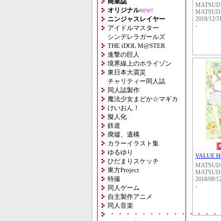
商業誌
MATSUD
オリジナル
NEW!!
MATSUD
ニンジャスレイヤー
2018/12/3
-
アイドルマスター
シンデレラガールズ
THE iDOL M@STER
進撃の巨人
境界線上のホライゾン
東日本大震災
チャリティー同人誌
同人誌製作
魔法少女まどか☆マギカ
けいおん！
擬人化
鉄道
廃墟、遺構
カラーイラスト集
ゆるゆり
VALUE 
ひだまりスケッチ
MATSUD
東方Project
MATSUD
特撮
2018/08/1
-
同人ゲーム
自主製作アニメ
同人音楽
・・・・・・・・・・・・・・