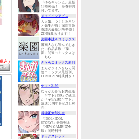
『ゆるキャン△』最新
18巻発売！ 各巻特典
付いてます。
メイドインアビス
大人気、つくしあきひ
と先生が描く深淵冒険
奇譚の最新14巻発売！
ZIN特典あります!!
楽園本誌＆コミックス
漫画人なら読んでおき
たい作品多数!「楽
園」関連コミックスは
こちら
 税込 )
きららコミックス新刊
まんがタイムきらら関
連コミックス最新刊、
COMICZIN特典付き！
ヤマト2199
むらかわみちお先生版
「ヤマト2199」の画集
が『宇宙戦艦ヤマト』
放送50周年を記念し発
売！
得能正太郎先生
『IDOL×IDOL
STORY!』最新刊＆
『NEW GAME!完全
版』同時刊行！
ドッグスレッド