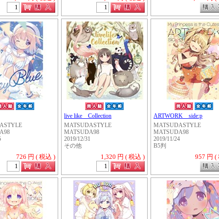
live like Collection
ARTWORK side:p
ASTYLE
MATSUDASTYLE
MATSUDASTYLE
A98
MATSUDA98
MATSUDA98
5
2019/12/31
2019/11/24
その他
B5判
726 円 ( 税込 )
1,320 円 ( 税込 )
957 円 (
・・・・・