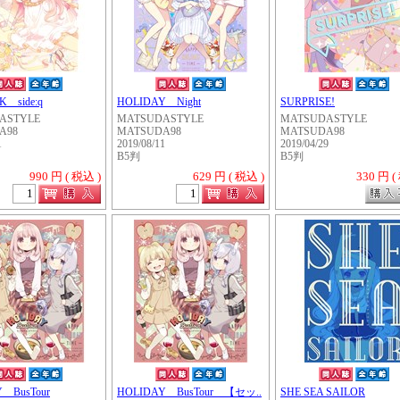
 side:q
HOLIDAY Night
SURPRISE!
ASTYLE
MATSUDASTYLE
MATSUDASTYLE
A98
MATSUDA98
MATSUDA98
1
2019/08/11
2019/04/29
B5判
B5判
990 円 ( 税込 )
629 円 ( 税込 )
330 円 (
・・・・・
 BusTour
HOLIDAY BusTour 【セッ..
SHE SEA SAILOR