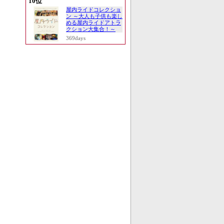
10位
屋内ライドコレクショ
ン ～大人も子供も楽し
める屋内ライドアトラ
クション大集合！～
369days