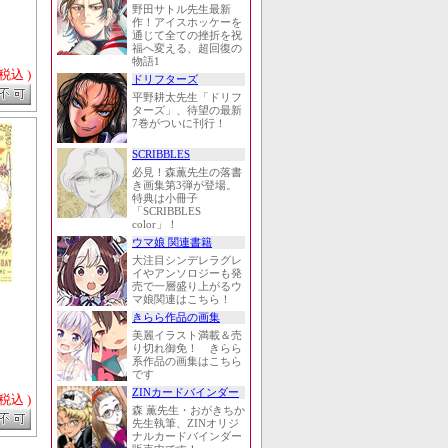
野田サトル先生最新
作！アイスホッケーを
通じて全ての挫折を祝
福へ変える、超回復の
物語1
 税込 )
ドリフターズ
平野耕太先生「ドリフ
ターズ」、待望の最新
7巻がついに刊行！
SCRIBBLES
必見！森薫先生の落書
き画集第3弾が登場。
特典は小冊子
「SCRIBBLES
color」！
ウマ娘 関連書籍
大注目シンデレラグレ
イやアンソロジーも発
売で一層盛り上がるウ
マ娘関連はこちら！
きらら作品の画集
美麗イラスト満載＆売
り切れ御免！ きらら
系作品の画集はこちら
です
ZINカードバインダー
 税込 )
森 薫先生・おがきちか
先生執筆、ZINオリジ
ナルカードバインダー