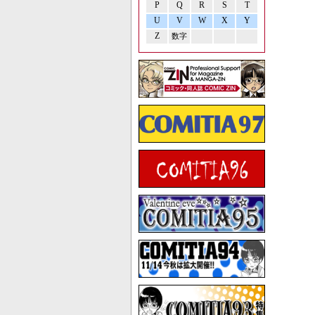
P
Q
R
S
T
U
V
W
X
Y
Z
数字