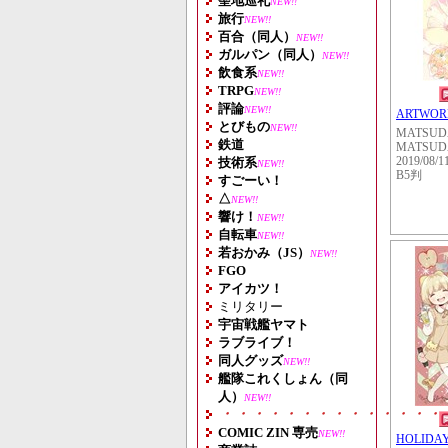
聖地巡礼
NEW!!
旅行
NEW!!
百合（同人）
NEW!!
ガルパン（同人）
NEW!!
飲食系
NEW!!
TRPG
NEW!!
評論
NEW!!
ARTWORK
とびもの
NEW!!
MATSUD
鉄道
MATSUD
技術系
2019/08/1
NEW!!
B5判
すごーい！
△
NEW!!
響け！
NEW!!
自転車
NEW!!
若おかみ（JS）
NEW!!
FGO
アイカツ！
ミリタリー
宇宙戦艦ヤマト
ラブライブ！
同人グッズ
NEW!!
艦隊これくしょん（同
人）
NEW!!
・・・・・・・・・・・・・・
COMIC ZIN 専売
NEW!!
HOLIDAY