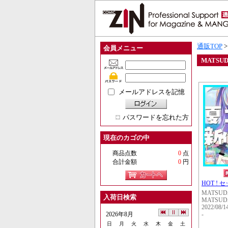
通販TOP
会員メニュー
MATSUD
メールアドレスを記憶
パスワードを忘れた方
現在のカゴの中
商品点数
0
点
合計金額
0
円
HOT ! 
MATSUD
入荷日検索
MATSUD
2022/08/1
2026年8月
-
日
月
火
水
木
金
土