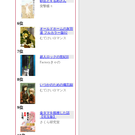
砂丘とするめさん
突撃蝶々
6位
オールドホームの灰羽
達 フルカラー版02
むてけいロマンス
7位
超人ロックの世紀II
Factoryきゃの
8位
いつかのための備忘録
むてけいロマンス
9位
金タマを捻挫した話
【完玉版】
さくら研究室