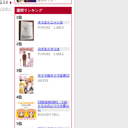
販売中です！
2
3
4
TOPへ
週間ランキング
1位
ネコ太とニャン太
FUNUKE LABLE
2位
ロボ太とポコ太
FUNUKE LABLE
3位
サクラ姫ネリマ証券12
SIESTA
4位
UME&MOMO うめ
ともものふつうの暮ら
し
MAGNET HILL
5位