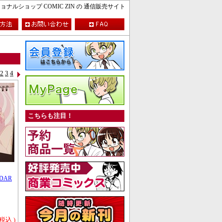
ルショップ COMIC ZIN の 通信販売サイト
2
3
4
こちらも注目！
NDAR
 税込 )