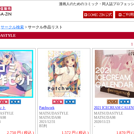
漫画人のためのコミック・同人誌プロフェッショナ
>
サークル検索
> サークル作品リスト
ASTYLE
1
セット
Patchwork
2021 ICECREAM CALE
ASTYLE
MATSUDASTYLE
MATSUDASTYLE
A98
MATSUDA98
MATSUDA98
4
2021/12/31
2020/11/23
B5判
-
2,750 円 ( 税込 )
1,572 円 ( 税込 )
1,870 円 (