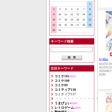
1
2
3
4
5
6
7
8
9
10
11
12
13
14
15
16
17
18
19
20
21
22
23
24
25
26
27
28
29
30
31
キーワード検索
IcyBlue
MATSUD
MATSUD
注目キーワード
2020/08/1
B5判
コミケ101
NEW!!
コミケ100
コミケ99
コミティア138
コミティア137
・・・・・・・・・・・・・・
うまぴょい
NEW!!
レトロゲーム
NEW!!