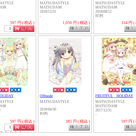
ASTYLE
MATSUDASTYLE
MATSUDASTYLE
A98
MATSUDA98
MATSUDA98
1
2018/12/31
2018/08/12
-
B5判
597 円 ( 税込 )
1,650 円 ( 税込 )
314 円 (
HOLIDAY
Offmode
FRUITFUL HOLIDAY
ASTYLE
MATSUDASTYLE
MATSUDASTYLE
A98
MATSUDA98
2018/04/30
2
2017/12/31
B5判
-
597 円 ( 税込 )
385 円 ( 税込 )
597 円 (
・・・・・