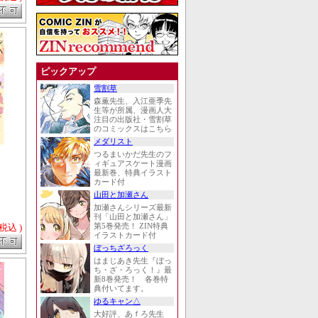
ピックアップ
雪割草
森薫先生、入江亜季先
生等が所属、漫画人大
注目の出版社・雪割草
のコミックスはこちら
メダリスト
つるまいかだ先生のフ
ィギュアスケート漫画
最新巻、特典イラスト
カード付
山田と加瀬さん
加瀬さんシリーズ最新
刊「山田と加瀬さん」
 税込 )
第5巻発売！ ZIN特典
イラストカード付
ぼっちざろっく
はまじあき先生『ぼっ
ち・ざ・ろっく！』最
新8巻発売！ 各巻特
典付いてます。
ゆるキャン△
大好評、あｆろ先生