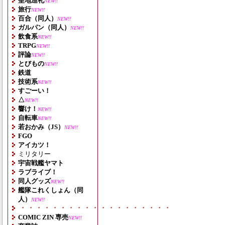
聖地巡礼
NEW!!
旅行
NEW!!
百合（同人）
NEW!!
ガルパン（同人）
NEW!!
飲食系
NEW!!
TRPG
NEW!!
評論
NEW!!
とびもの
NEW!!
鉄道
技術系
NEW!!
すごーい！
△
NEW!!
響け！
NEW!!
自転車
NEW!!
若おかみ（JS）
NEW!!
FGO
アイカツ！
ミリタリー
宇宙戦艦ヤマト
ラブライブ！
同人グッズ
NEW!!
艦隊これくしょん（同
人）
NEW!!
・・・・・・・・・・・・・・・・・・・
COMIC ZIN 専売
NEW!!