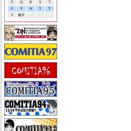
P
Q
R
S
T
U
V
W
X
Y
Z
数字