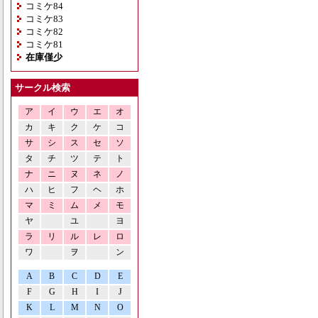
コミケ84
コミケ83
コミケ82
コミケ81
在庫僅少
サークル検索
ア
イ
ウ
エ
オ
カ
キ
ク
ケ
コ
サ
シ
ス
セ
ソ
タ
チ
ツ
テ
ト
ナ
ニ
ヌ
ネ
ノ
ハ
ヒ
フ
ヘ
ホ
マ
ミ
ム
メ
モ
ヤ
ユ
ヨ
ラ
リ
ル
レ
ロ
ワ
ヲ
ン
A
B
C
D
E
F
G
H
I
J
K
L
M
N
O