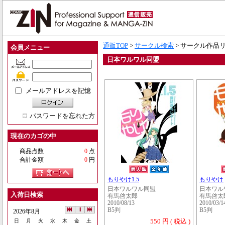
通販TOP
>
サークル検索
> サークル作品
会員メニュー
日本ワルワル同盟
メールアドレスを記憶
パスワードを忘れた方
現在のカゴの中
商品点数
0
点
合計金額
0
円
もりやけ1.5
もりやけ
日本ワルワル同盟
日本ワル
入荷日検索
有馬啓太郎
有馬啓太
2010/08/13
2010/03/1
B5判
B5判
2026年8月
550 円 ( 税込 )
日
月
火
水
木
金
土