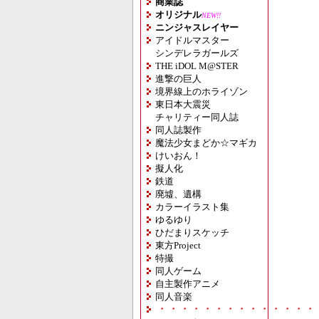
商業誌
オリジナル
NEW!!
ニンジャスレイヤー
アイドルマスター
シンデレラガールズ
THE iDOL M@STER
進撃の巨人
境界線上のホライゾン
東日本大震災
チャリティー同人誌
同人誌製作
魔法少女まどか☆マギカ
けいおん！
擬人化
鉄道
廃墟、遺構
カラーイラスト集
ゆるゆり
ひだまりスケッチ
東方Project
特撮
同人ゲーム
自主製作アニメ
同人音楽
・・・・・・・・・・・・・・