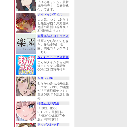
『ゆるキャン△』最新
18巻発売！ 各巻特典
付いてます。
メイドインアビス
大人気、つくしあきひ
と先生が描く深淵冒険
奇譚の最新14巻発売！
ZIN特典あります!!
楽園本誌＆コミックス
漫画人なら読んでおき
たい作品多数!「楽
園」関連コミックスは
こちら
きららコミックス新刊
まんがタイムきらら関
連コミックス最新刊、
COMICZIN特典付き！
ヤマト2199
むらかわみちお先生版
「ヤマト2199」の画集
が『宇宙戦艦ヤマト』
放送50周年を記念し発
売！
得能正太郎先生
『IDOL×IDOL
STORY!』最新刊＆
『NEW GAME!完全
版』同時刊行！
ドッグスレッド