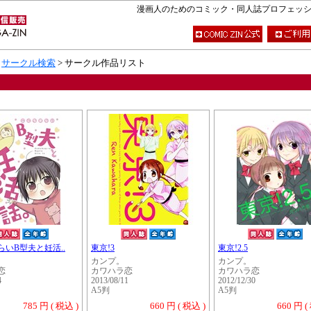
漫画人のためのコミック・同人誌プロフェッショナ
>
サークル検索
> サークル作品リスト
らいB型夫と妊活..
東京!3
東京!2.5
カンプ。
カンプ。
恋
カワハラ恋
カワハラ恋
4
2013/08/11
2012/12/30
A5判
A5判
785 円 ( 税込 )
660 円 ( 税込 )
660 円 (