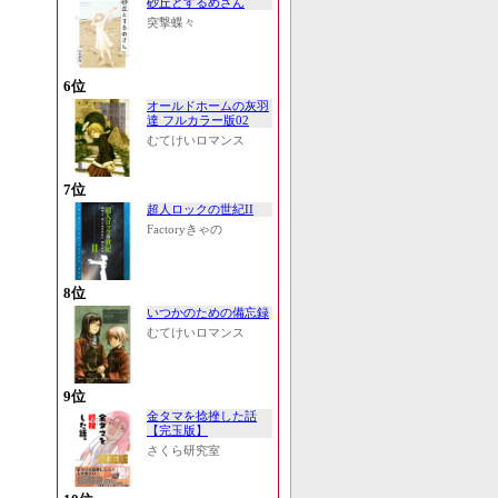
砂丘とするめさん
突撃蝶々
6位
オールドホームの灰羽
達 フルカラー版02
むてけいロマンス
7位
超人ロックの世紀II
Factoryきゃの
8位
いつかのための備忘録
むてけいロマンス
9位
金タマを捻挫した話
【完玉版】
さくら研究室