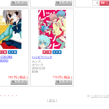
 COLORS
ハッピーパック
MONO
カンプ。
カワハラ
2010/12/29
B5判
785 円 ( 税込 )
770 円 ( 税込 )
・・・・・
このページの
[ 戻る ]