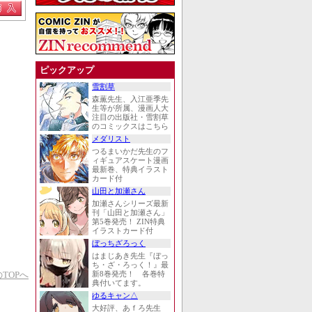
ピックアップ
雪割草
森薫先生、入江亜季先
生等が所属、漫画人大
注目の出版社・雪割草
のコミックスはこちら
メダリスト
つるまいかだ先生のフ
ィギュアスケート漫画
最新巻、特典イラスト
カード付
山田と加瀬さん
加瀬さんシリーズ最新
刊「山田と加瀬さん」
第5巻発売！ ZIN特典
イラストカード付
ぼっちざろっく
はまじあき先生『ぼっ
ち・ざ・ろっく！』最
TOPへ
新8巻発売！ 各巻特
典付いてます。
ゆるキャン△
大好評、あｆろ先生