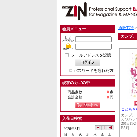
通販TOP
会員メニュー
カンプ。
メールアドレスを記憶
パスワードを忘れた方
現在のカゴの中
商品点数
0
点
合計金額
0
円
こどもぎ
カンプ。
入荷日検索
カワハラ
2019/11/2
B5判
2026年8月
日
月
火
水
木
金
土