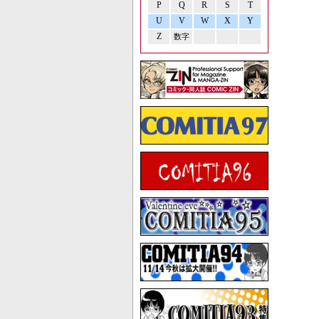
P
Q
R
S
T
U
V
W
X
Y
Z
数字