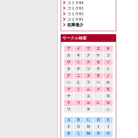
コミケ84
コミケ83
コミケ82
コミケ81
在庫僅少
サークル検索
ア
イ
ウ
エ
オ
カ
キ
ク
ケ
コ
サ
シ
ス
セ
ソ
タ
チ
ツ
テ
ト
ナ
ニ
ヌ
ネ
ノ
ハ
ヒ
フ
ヘ
ホ
マ
ミ
ム
メ
モ
ヤ
ユ
ヨ
ラ
リ
ル
レ
ロ
ワ
ヲ
ン
A
B
C
D
E
F
G
H
I
J
K
L
M
N
O