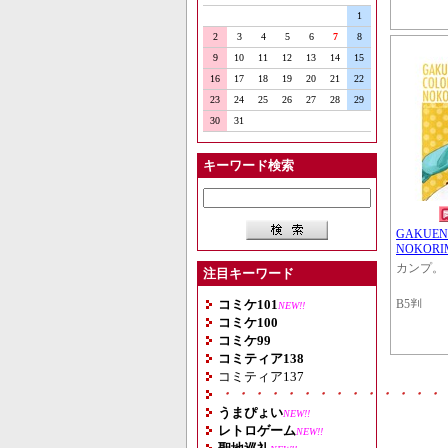
1
2
3
4
5
6
7
8
9
10
11
12
13
14
15
16
17
18
19
20
21
22
23
24
25
26
27
28
29
30
31
キーワード検索
GAKUEN
NOKORI
カンプ。
注目キーワード
コミケ101
B5判
NEW!!
コミケ100
コミケ99
コミティア138
コミティア137
・・・・・・・・・・・・・・
うまぴょい
NEW!!
レトロゲーム
NEW!!