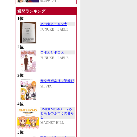
販売中です！
週間ランキング
1位
ネコ太とニャン太
FUNUKE LABLE
2位
ロボ太とポコ太
FUNUKE LABLE
3位
サクラ姫ネリマ証券12
SIESTA
4位
UME&MOMO うめ
ともものふつうの暮ら
し
MAGNET HILL
5位