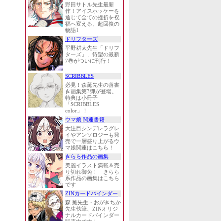
野田サトル先生最新
作！アイスホッケーを
通じて全ての挫折を祝
福へ変える、超回復の
物語1
ドリフターズ
平野耕太先生「ドリフ
ターズ」、待望の最新
7巻がついに刊行！
SCRIBBLES
必見！森薫先生の落書
き画集第3弾が登場。
特典は小冊子
「SCRIBBLES
color」！
ウマ娘 関連書籍
大注目シンデレラグレ
イやアンソロジーも発
売で一層盛り上がるウ
マ娘関連はこちら！
きらら作品の画集
美麗イラスト満載＆売
り切れ御免！ きらら
系作品の画集はこちら
です
ZINカードバインダー
森 薫先生・おがきちか
先生執筆、ZINオリジ
ナルカードバインダー