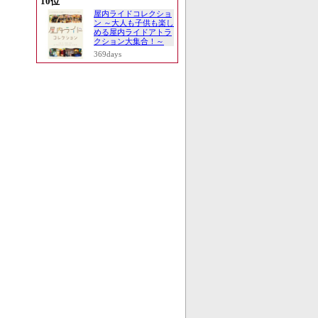
10位
屋内ライドコレクショ
ン ～大人も子供も楽し
める屋内ライドアトラ
クション大集合！～
369days