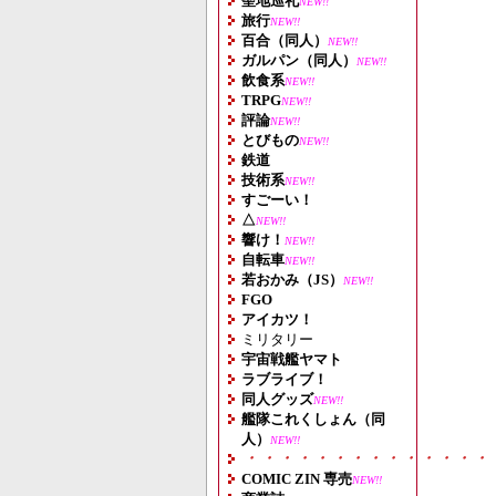
聖地巡礼
NEW!!
旅行
NEW!!
百合（同人）
NEW!!
ガルパン（同人）
NEW!!
飲食系
NEW!!
TRPG
NEW!!
評論
NEW!!
とびもの
NEW!!
鉄道
技術系
NEW!!
すごーい！
△
NEW!!
響け！
NEW!!
自転車
NEW!!
若おかみ（JS）
NEW!!
FGO
アイカツ！
ミリタリー
宇宙戦艦ヤマト
ラブライブ！
同人グッズ
NEW!!
艦隊これくしょん（同
人）
NEW!!
・・・・・・・・・・・・・・
COMIC ZIN 専売
NEW!!