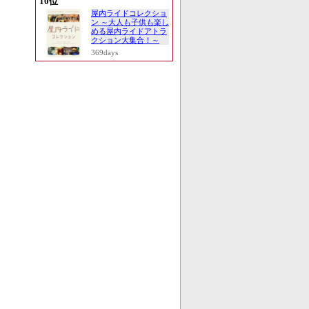
10位
屋内ライドコレクショ
ン ～大人も子供も楽し
める屋内ライドアトラ
クション大集合！～
369days