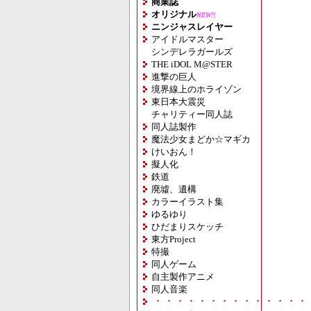
商業誌
オリジナル
NEW!!
ニンジャスレイヤー
アイドルマスター
シンデレラガールズ
THE iDOL M@STER
進撃の巨人
境界線上のホライゾン
東日本大震災
チャリティー同人誌
同人誌製作
魔法少女まどか☆マギカ
けいおん！
擬人化
鉄道
廃墟、遺構
カラーイラスト集
ゆるゆり
ひだまりスケッチ
東方Project
特撮
同人ゲーム
自主製作アニメ
同人音楽
・・・・・・・・・・・・・・