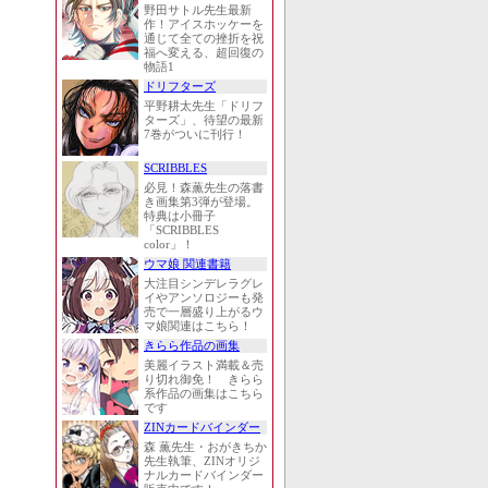
野田サトル先生最新
作！アイスホッケーを
通じて全ての挫折を祝
福へ変える、超回復の
物語1
ドリフターズ
平野耕太先生「ドリフ
ターズ」、待望の最新
7巻がついに刊行！
SCRIBBLES
必見！森薫先生の落書
き画集第3弾が登場。
特典は小冊子
「SCRIBBLES
color」！
ウマ娘 関連書籍
大注目シンデレラグレ
イやアンソロジーも発
売で一層盛り上がるウ
マ娘関連はこちら！
きらら作品の画集
美麗イラスト満載＆売
り切れ御免！ きらら
系作品の画集はこちら
です
ZINカードバインダー
森 薫先生・おがきちか
先生執筆、ZINオリジ
ナルカードバインダー