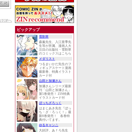
TOPへ
ピックアップ
雪割草
森薫先生、入江亜季先
生等が所属、漫画人大
注目の出版社・雪割草
のコミックスはこちら
メダリスト
つるまいかだ先生のフ
ィギュアスケート漫画
最新巻、特典イラスト
カード付
山田と加瀬さん
加瀬さんシリーズ最新
刊「山田と加瀬さん」
第5巻発売！ ZIN特典
イラストカード付
ぼっちざろっく
はまじあき先生『ぼっ
ち・ざ・ろっく！』最
新8巻発売！ 各巻特
典付いてます。
ゆるキャン△
大好評、あｆろ先生