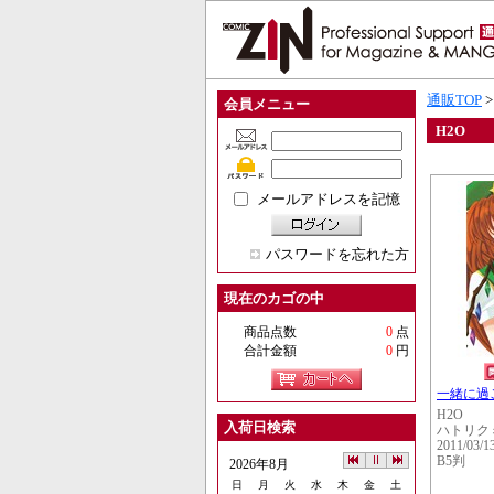
通販TOP
会員メニュー
H2O
メールアドレスを記憶
パスワードを忘れた方
現在のカゴの中
商品点数
0
点
合計金額
0
円
一緒に過
H2O
入荷日検索
ハトリク
2011/03/1
B5判
2026年8月
日
月
火
水
木
金
土