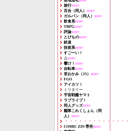
聖地巡礼
NEW!!
旅行
NEW!!
百合（同人）
NEW!!
ガルパン（同人）
NEW!!
飲食系
NEW!!
TRPG
NEW!!
評論
NEW!!
とびもの
NEW!!
鉄道
技術系
NEW!!
すごーい！
△
NEW!!
響け！
NEW!!
自転車
NEW!!
若おかみ（JS）
NEW!!
FGO
アイカツ！
ミリタリー
宇宙戦艦ヤマト
ラブライブ！
同人グッズ
NEW!!
艦隊これくしょん（同
人）
NEW!!
・・・・・・・・・・・・・・
COMIC ZIN 専売
NEW!!