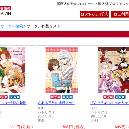
漫画人のためのコミック・同人誌プロフェッショナ
>
サークル検索
> サークル作品リスト
ごした特別な時間
とある日常の通行止め!!
げんそうめっちゃホリデ
H2O
H2O
ミ
ハトリクミ
ハトリクミ
3
2011/01/16
2010/12/30
B5判
B5判
880 円 ( 税込 )
308 円 ( 税込 )
605 円 (