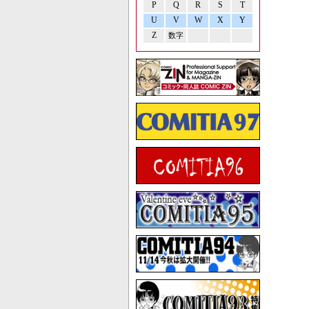
P
Q
R
S
T
U
V
W
X
Y
Z
数字