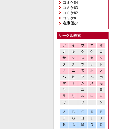
コミケ84
コミケ83
コミケ82
コミケ81
在庫僅少
サークル検索
ア
イ
ウ
エ
オ
カ
キ
ク
ケ
コ
サ
シ
ス
セ
ソ
タ
チ
ツ
テ
ト
ナ
ニ
ヌ
ネ
ノ
ハ
ヒ
フ
ヘ
ホ
マ
ミ
ム
メ
モ
ヤ
ユ
ヨ
ラ
リ
ル
レ
ロ
ワ
ヲ
ン
A
B
C
D
E
F
G
H
I
J
K
L
M
N
O