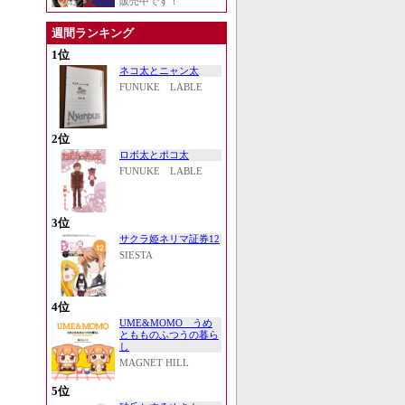
販売中です！
週間ランキング
1位
ネコ太とニャン太
FUNUKE LABLE
2位
ロボ太とポコ太
FUNUKE LABLE
3位
サクラ姫ネリマ証券12
SIESTA
4位
UME&MOMO うめ
ともものふつうの暮ら
し
MAGNET HILL
5位