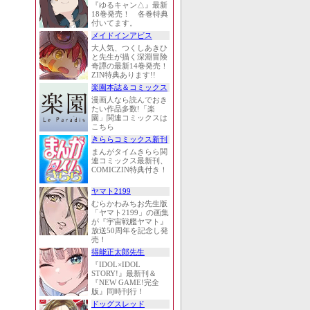
『ゆるキャン△』最新
18巻発売！ 各巻特典
付いてます。
メイドインアビス
大人気、つくしあきひ
と先生が描く深淵冒険
奇譚の最新14巻発売！
ZIN特典あります!!
楽園本誌＆コミックス
漫画人なら読んでおき
たい作品多数!「楽
園」関連コミックスは
こちら
きららコミックス新刊
まんがタイムきらら関
連コミックス最新刊、
COMICZIN特典付き！
ヤマト2199
むらかわみちお先生版
「ヤマト2199」の画集
が『宇宙戦艦ヤマト』
放送50周年を記念し発
売！
得能正太郎先生
『IDOL×IDOL
STORY!』最新刊＆
『NEW GAME!完全
版』同時刊行！
ドッグスレッド