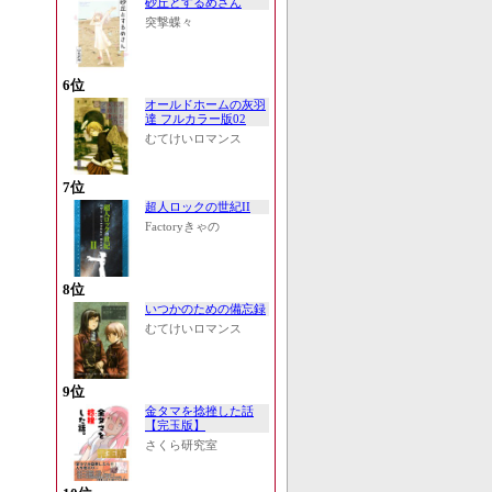
砂丘とするめさん
突撃蝶々
6位
オールドホームの灰羽
達 フルカラー版02
むてけいロマンス
7位
超人ロックの世紀II
Factoryきゃの
8位
いつかのための備忘録
むてけいロマンス
9位
金タマを捻挫した話
【完玉版】
さくら研究室