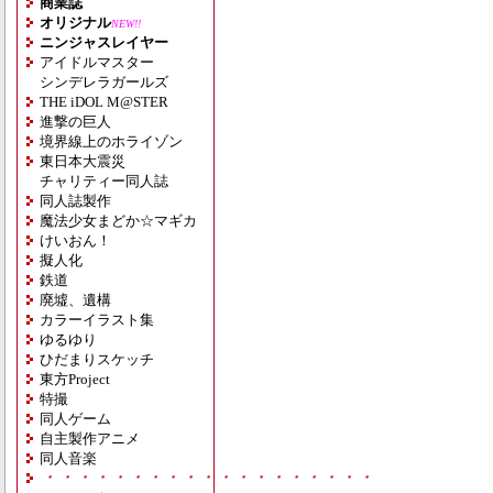
商業誌
オリジナル
NEW!!
ニンジャスレイヤー
アイドルマスター
シンデレラガールズ
THE iDOL M@STER
進撃の巨人
境界線上のホライゾン
東日本大震災
チャリティー同人誌
同人誌製作
魔法少女まどか☆マギカ
けいおん！
擬人化
鉄道
廃墟、遺構
カラーイラスト集
ゆるゆり
ひだまりスケッチ
東方Project
特撮
同人ゲーム
自主製作アニメ
同人音楽
・・・・・・・・・・・・・・・・・・・