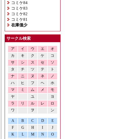
コミケ84
コミケ83
コミケ82
コミケ81
在庫僅少
サークル検索
ア
イ
ウ
エ
オ
カ
キ
ク
ケ
コ
サ
シ
ス
セ
ソ
タ
チ
ツ
テ
ト
ナ
ニ
ヌ
ネ
ノ
ハ
ヒ
フ
ヘ
ホ
マ
ミ
ム
メ
モ
ヤ
ユ
ヨ
ラ
リ
ル
レ
ロ
ワ
ヲ
ン
A
B
C
D
E
F
G
H
I
J
K
L
M
N
O