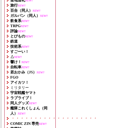
聖地巡礼
NEW!!
旅行
NEW!!
百合（同人）
NEW!!
ガルパン（同人）
NEW!!
飲食系
NEW!!
TRPG
NEW!!
評論
NEW!!
とびもの
NEW!!
鉄道
技術系
NEW!!
すごーい！
△
NEW!!
響け！
NEW!!
自転車
NEW!!
若おかみ（JS）
NEW!!
FGO
アイカツ！
ミリタリー
宇宙戦艦ヤマト
ラブライブ！
同人グッズ
NEW!!
艦隊これくしょん（同
人）
NEW!!
・・・・・・・・・・・・・・・・・・・
COMIC ZIN 専売
NEW!!