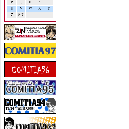
P
Q
R
S
T
U
V
W
X
Y
Z
数字