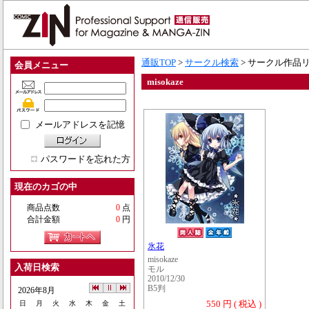
通販TOP
>
サークル検索
> サークル作品
会員メニュー
misokaze
メールアドレスを記憶
パスワードを忘れた方
現在のカゴの中
商品点数
0
点
合計金額
0
円
氷花
misokaze
入荷日検索
モル
2010/12/30
B5判
2026年8月
550 円 ( 税込 )
日
月
火
水
木
金
土