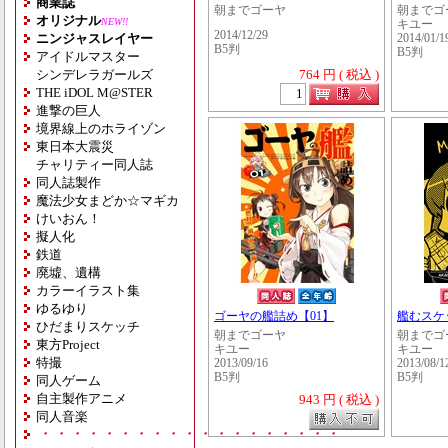
商業誌
朝までゴーヤ
朝までゴ
オリジナル
NEW!!
キユー
2014/12/29
ニンジャスレイヤー
2014/01/1
B5判
B5判
アイドルマスター
シンデレラガールズ
764 円 ( 税込 )
THE iDOL M@STER
進撃の巨人
境界線上のホライゾン
東日本大震災
チャリティー同人誌
同人誌製作
魔法少女まどか☆マギカ
けいおん！
擬人化
鉄道
廃墟、遺構
カラーイラスト集
ゆるゆり
ゴーヤの艦詰め【01】
艦むスケ
ひだまりスケッチ
朝までゴーヤ
朝までゴ
東方Project
キユー
キユー
特撮
2013/09/16
2013/08/1
B5判
B5判
同人ゲーム
自主製作アニメ
943 円 ( 税込 )
同人音楽
・・・・・・・・・・・・・・・・・・・