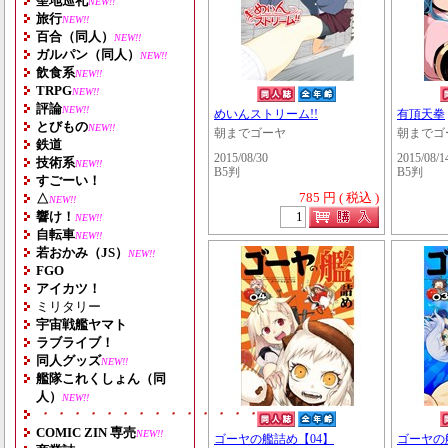
聖地巡礼
NEW!!
旅行
NEW!!
百合（同人）
NEW!!
ガルパン（同人）
NEW!!
飲食系
NEW!!
TRPG
NEW!!
評論
NEW!!
めいんストリーム!!
有頂天拳
とびもの
NEW!!
朝までゴーヤ
朝までゴ
鉄道
2015/08/30
2015/08/1
技術系
NEW!!
B5判
B5判
すごーい！
785 円 ( 税込 )
△
NEW!!
響け！
NEW!!
自転車
NEW!!
若おかみ（JS）
NEW!!
FGO
アイカツ！
ミリタリー
宇宙戦艦ヤマト
ラブライブ！
同人グッズ
NEW!!
艦隊これくしょん（同
人）
NEW!!
・・・・・・・・・・・・・・・・・・・
COMIC ZIN 専売
NEW!!
ゴーヤの艦詰め【04】
ゴーヤの