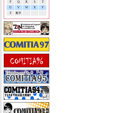
P
Q
R
S
T
U
V
W
X
Y
Z
数字