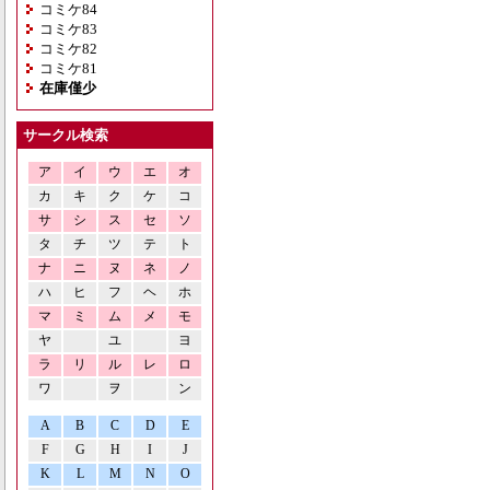
コミケ84
コミケ83
コミケ82
コミケ81
在庫僅少
サークル検索
ア
イ
ウ
エ
オ
カ
キ
ク
ケ
コ
サ
シ
ス
セ
ソ
タ
チ
ツ
テ
ト
ナ
ニ
ヌ
ネ
ノ
ハ
ヒ
フ
ヘ
ホ
マ
ミ
ム
メ
モ
ヤ
ユ
ヨ
ラ
リ
ル
レ
ロ
ワ
ヲ
ン
A
B
C
D
E
F
G
H
I
J
K
L
M
N
O