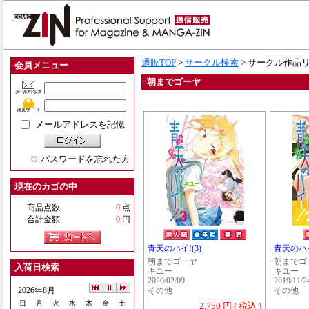
通販TOP
>
サークル検索
> サークル作品
会員メニュー
朝までゴーヤ
メールアドレスを記憶
パスワードを忘れた方
現在のカゴの中
商品点数
0
点
合計金額
0
円
青天のハイ!(3)
青天のハイ
朝までゴーヤ
朝までゴ
入荷日検索
キユー
キユー
2020/02/09
2019/11/2
2026年8月
その他
その他
日
月
火
水
木
金
土
2,750 円 ( 税込 )