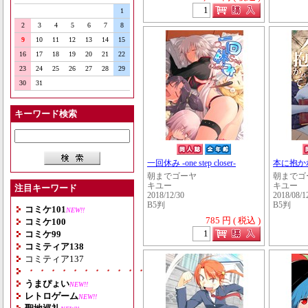
1
2
3
4
5
6
7
8
9
10
11
12
13
14
15
16
17
18
19
20
21
22
23
24
25
26
27
28
29
30
31
キーワード検索
一回休み -one step closer-
本に抱か
朝までゴーヤ
朝までゴ
キユー
キユー
注目キーワード
2018/12/30
2018/08/1
B5判
B5判
コミケ101
NEW!!
785 円 ( 税込 )
コミケ100
コミケ99
コミティア138
コミティア137
・・・・・・・・・・・・・・・・・・・
うまぴょい
NEW!!
レトロゲーム
NEW!!