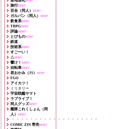
聖地巡礼
NEW!!
旅行
NEW!!
百合（同人）
NEW!!
ガルパン（同人）
NEW!!
飲食系
NEW!!
TRPG
NEW!!
評論
NEW!!
とびもの
NEW!!
鉄道
技術系
NEW!!
すごーい！
△
NEW!!
響け！
NEW!!
自転車
NEW!!
若おかみ（JS）
NEW!!
FGO
アイカツ！
ミリタリー
宇宙戦艦ヤマト
ラブライブ！
同人グッズ
NEW!!
艦隊これくしょん（同
人）
NEW!!
・・・・・・・・・・・・・・・・・・・
COMIC ZIN 専売
NEW!!