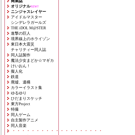
商業誌
オリジナル
NEW!!
ニンジャスレイヤー
アイドルマスター
シンデレラガールズ
THE iDOL M@STER
進撃の巨人
境界線上のホライゾン
東日本大震災
チャリティー同人誌
同人誌製作
魔法少女まどか☆マギカ
けいおん！
擬人化
鉄道
廃墟、遺構
カラーイラスト集
ゆるゆり
ひだまりスケッチ
東方Project
特撮
同人ゲーム
自主製作アニメ
同人音楽
・・・・・・・・・・・・・・・・・・・