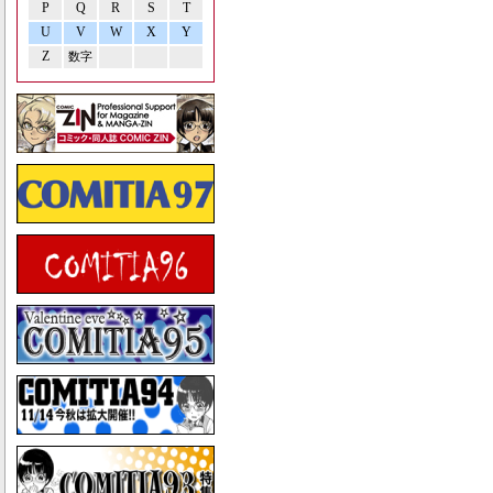
P
Q
R
S
T
U
V
W
X
Y
Z
数字