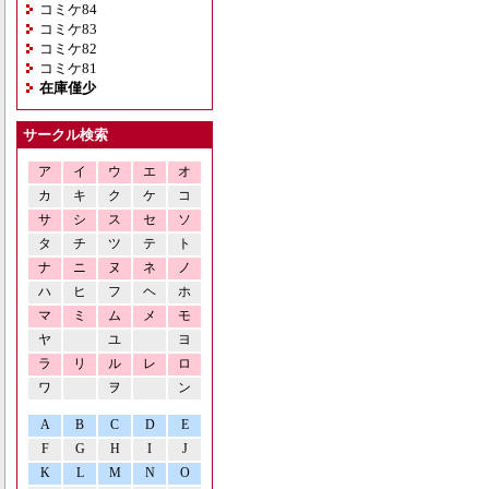
コミケ84
コミケ83
コミケ82
コミケ81
在庫僅少
サークル検索
ア
イ
ウ
エ
オ
カ
キ
ク
ケ
コ
サ
シ
ス
セ
ソ
タ
チ
ツ
テ
ト
ナ
ニ
ヌ
ネ
ノ
ハ
ヒ
フ
ヘ
ホ
マ
ミ
ム
メ
モ
ヤ
ユ
ヨ
ラ
リ
ル
レ
ロ
ワ
ヲ
ン
A
B
C
D
E
F
G
H
I
J
K
L
M
N
O