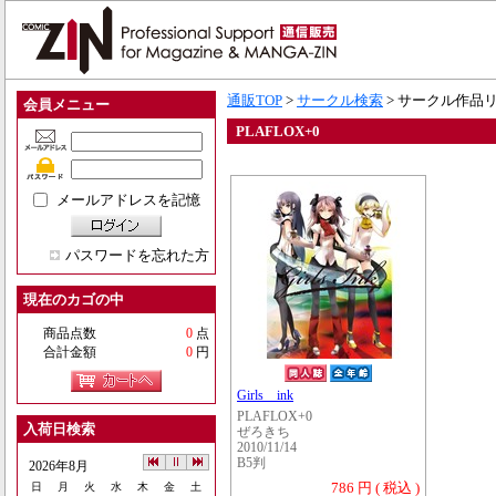
通販TOP
>
サークル検索
> サークル作品
会員メニュー
PLAFLOX+0
メールアドレスを記憶
パスワードを忘れた方
現在のカゴの中
商品点数
0
点
合計金額
0
円
Girls ink
PLAFLOX+0
入荷日検索
ぜろきち
2010/11/14
B5判
2026年8月
786 円 ( 税込 )
日
月
火
水
木
金
土