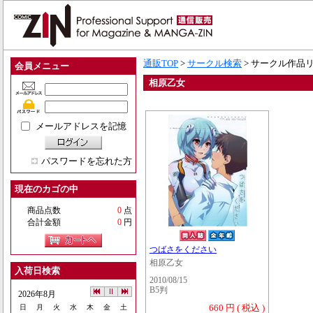
通販TOP
>
サークル検索
> サークル作品
会員メニュー
相原乙女
メールアドレスを記憶
パスワードを忘れた方
現在のカゴの中
商品点数
0
点
合計金額
0
円
つばさをください
相原乙女
入荷日検索
2010/08/15
B5判
2026年8月
660 円 ( 税込 )
日
月
火
水
木
金
土