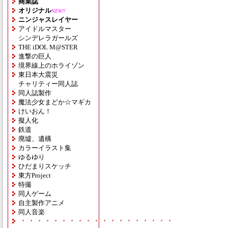
商業誌
オリジナル
NEW!!
ニンジャスレイヤー
アイドルマスター
シンデレラガールズ
THE iDOL M@STER
進撃の巨人
境界線上のホライゾン
東日本大震災
チャリティー同人誌
同人誌製作
魔法少女まどか☆マギカ
けいおん！
擬人化
鉄道
廃墟、遺構
カラーイラスト集
ゆるゆり
ひだまりスケッチ
東方Project
特撮
同人ゲーム
自主製作アニメ
同人音楽
・・・・・・・・・・・・・・・・・・・