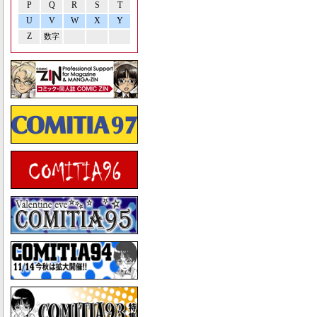
P
Q
R
S
T
U
V
W
X
Y
Z
数字