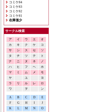
コミケ84
コミケ83
コミケ82
コミケ81
在庫僅少
サークル検索
ア
イ
ウ
エ
オ
カ
キ
ク
ケ
コ
サ
シ
ス
セ
ソ
タ
チ
ツ
テ
ト
ナ
ニ
ヌ
ネ
ノ
ハ
ヒ
フ
ヘ
ホ
マ
ミ
ム
メ
モ
ヤ
ユ
ヨ
ラ
リ
ル
レ
ロ
ワ
ヲ
ン
A
B
C
D
E
F
G
H
I
J
K
L
M
N
O