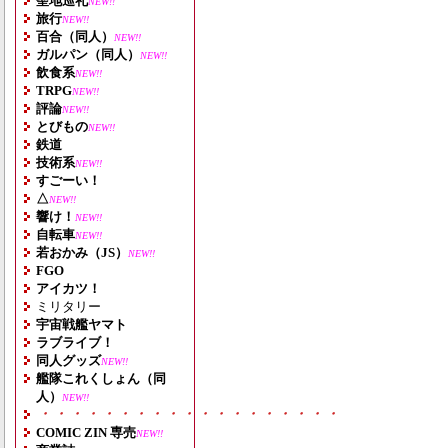
聖地巡礼
NEW!!
旅行
NEW!!
百合（同人）
NEW!!
ガルパン（同人）
NEW!!
飲食系
NEW!!
TRPG
NEW!!
評論
NEW!!
とびもの
NEW!!
鉄道
技術系
NEW!!
すごーい！
△
NEW!!
響け！
NEW!!
自転車
NEW!!
若おかみ（JS）
NEW!!
FGO
アイカツ！
ミリタリー
宇宙戦艦ヤマト
ラブライブ！
同人グッズ
NEW!!
艦隊これくしょん（同
人）
NEW!!
・・・・・・・・・・・・・・・・・・・
COMIC ZIN 専売
NEW!!