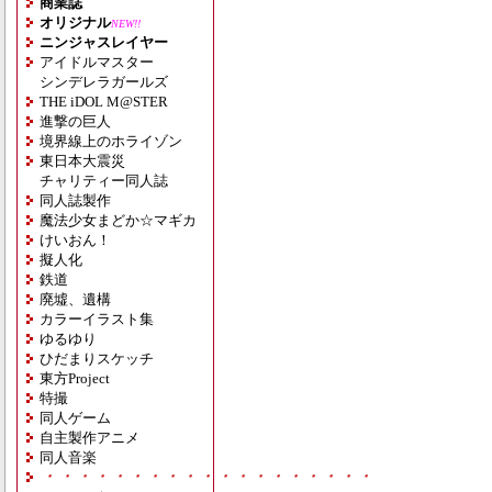
商業誌
オリジナル
NEW!!
ニンジャスレイヤー
アイドルマスター
シンデレラガールズ
THE iDOL M@STER
進撃の巨人
境界線上のホライゾン
東日本大震災
チャリティー同人誌
同人誌製作
魔法少女まどか☆マギカ
けいおん！
擬人化
鉄道
廃墟、遺構
カラーイラスト集
ゆるゆり
ひだまりスケッチ
東方Project
特撮
同人ゲーム
自主製作アニメ
同人音楽
・・・・・・・・・・・・・・・・・・・