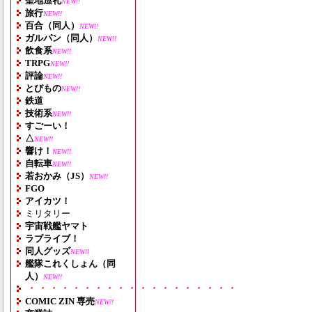
聖地巡礼
NEW!!
旅行
NEW!!
百合（同人）
NEW!!
ガルパン（同人）
NEW!!
飲食系
NEW!!
TRPG
NEW!!
評論
NEW!!
とびもの
NEW!!
鉄道
技術系
NEW!!
すごーい！
△
NEW!!
響け！
NEW!!
自転車
NEW!!
若おかみ（JS）
NEW!!
FGO
アイカツ！
ミリタリー
宇宙戦艦ヤマト
ラブライブ！
同人グッズ
NEW!!
艦隊これくしょん（同
人）
NEW!!
・・・・・・・・・・・・・・・・・・・
COMIC ZIN 専売
NEW!!