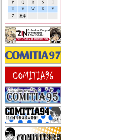
P
Q
R
S
T
U
V
W
X
Y
Z
数字