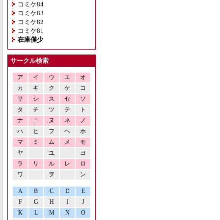
コミケ84
コミケ83
コミケ82
コミケ81
在庫僅少
サークル検索
ア
イ
ウ
エ
オ
カ
キ
ク
ケ
コ
サ
シ
ス
セ
ソ
タ
チ
ツ
テ
ト
ナ
ニ
ヌ
ネ
ノ
ハ
ヒ
フ
ヘ
ホ
マ
ミ
ム
メ
モ
ヤ
ユ
ヨ
ラ
リ
ル
レ
ロ
ワ
ヲ
ン
A
B
C
D
E
F
G
H
I
J
K
L
M
N
O