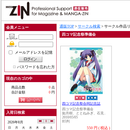
通販TOP
>
サークル検索
> サークル作品
会員メニュー
四コマ記念祭準備会
メールアドレスを記憶
パスワードを忘れた方
現在のカゴの中
商品点数
0
点
合計金額
0
円
四コマ記念祭合同記念誌
四コマ記念祭準備会
入荷日検索
如月樹、ととねみぎ、石見..
2010/05/05
B5判
2026年8月
550 円 ( 税込 )
日
月
火
水
木
金
土