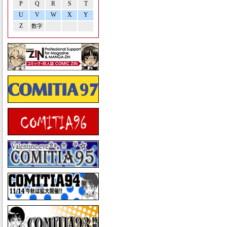
P
Q
R
S
T
U
V
W
X
Y
Z
数字