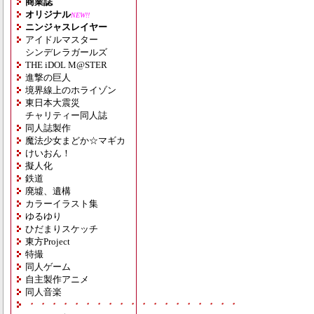
商業誌
オリジナル
NEW!!
ニンジャスレイヤー
アイドルマスター
シンデレラガールズ
THE iDOL M@STER
進撃の巨人
境界線上のホライゾン
東日本大震災
チャリティー同人誌
同人誌製作
魔法少女まどか☆マギカ
けいおん！
擬人化
鉄道
廃墟、遺構
カラーイラスト集
ゆるゆり
ひだまりスケッチ
東方Project
特撮
同人ゲーム
自主製作アニメ
同人音楽
・・・・・・・・・・・・・・・・・・・