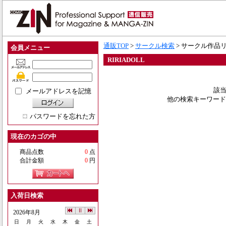
通販TOP
>
サークル検索
> サークル作品
会員メニュー
RIRIADOLL
該当
メールアドレスを記憶
他の検索キーワード
パスワードを忘れた方
現在のカゴの中
商品点数
0
点
合計金額
0
円
入荷日検索
2026年8月
日
月
火
水
木
金
土