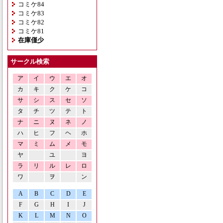
コミケ84
コミケ83
コミケ82
コミケ81
在庫僅少
サークル検索
ア
イ
ウ
エ
オ
カ
キ
ク
ケ
コ
サ
シ
ス
セ
ソ
タ
チ
ツ
テ
ト
ナ
ニ
ヌ
ネ
ノ
ハ
ヒ
フ
ヘ
ホ
マ
ミ
ム
メ
モ
ヤ
ユ
ヨ
ラ
リ
ル
レ
ロ
ワ
ヲ
ン
A
B
C
D
E
F
G
H
I
J
K
L
M
N
O