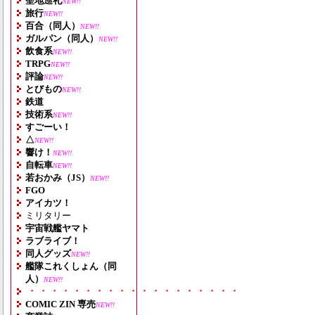
聖地巡礼
NEW!!
旅行
NEW!!
百合（同人）
NEW!!
ガルパン（同人）
NEW!!
飲食系
NEW!!
TRPG
NEW!!
評論
NEW!!
とびもの
NEW!!
鉄道
技術系
NEW!!
すごーい！
△
NEW!!
響け！
NEW!!
自転車
NEW!!
若おかみ（JS）
NEW!!
FGO
アイカツ！
ミリタリー
宇宙戦艦ヤマト
ラブライブ！
同人グッズ
NEW!!
艦隊これくしょん（同
人）
NEW!!
・・・・・・・・・・・・・・・・・・・
COMIC ZIN 専売
NEW!!