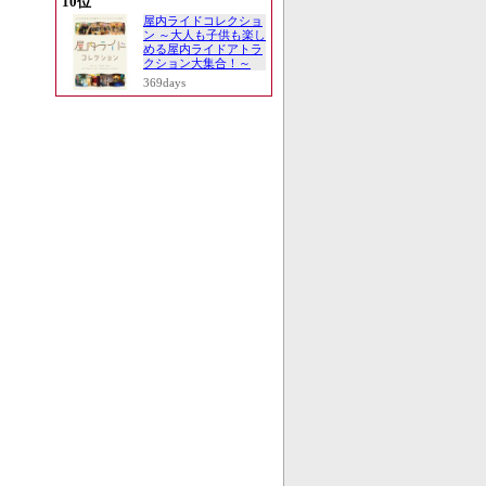
10位
屋内ライドコレクショ
ン ～大人も子供も楽し
める屋内ライドアトラ
クション大集合！～
369days