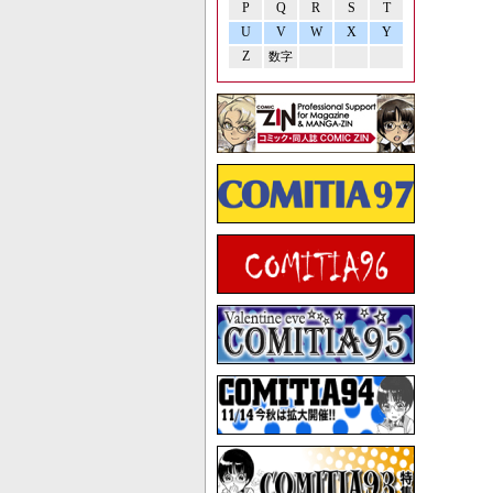
P
Q
R
S
T
U
V
W
X
Y
Z
数字