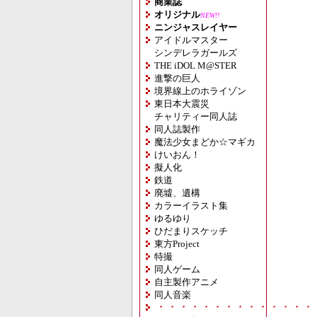
商業誌
オリジナル
NEW!!
ニンジャスレイヤー
アイドルマスター
シンデレラガールズ
THE iDOL M@STER
進撃の巨人
境界線上のホライゾン
東日本大震災
チャリティー同人誌
同人誌製作
魔法少女まどか☆マギカ
けいおん！
擬人化
鉄道
廃墟、遺構
カラーイラスト集
ゆるゆり
ひだまりスケッチ
東方Project
特撮
同人ゲーム
自主製作アニメ
同人音楽
・・・・・・・・・・・・・・