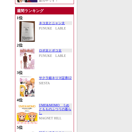
販売中です！
週間ランキング
1位
ネコ太とニャン太
FUNUKE LABLE
2位
ロボ太とポコ太
FUNUKE LABLE
3位
サクラ姫ネリマ証券12
SIESTA
4位
UME&MOMO うめ
ともものふつうの暮ら
し
MAGNET HILL
5位