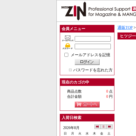
通販TOP
会員メニュー
ヒツジ一
メールアドレスを記憶
パスワードを忘れた方
現在のカゴの中
商品点数
0
点
合計金額
0
円
入荷日検索
2026年8月
日
月
火
水
木
金
土