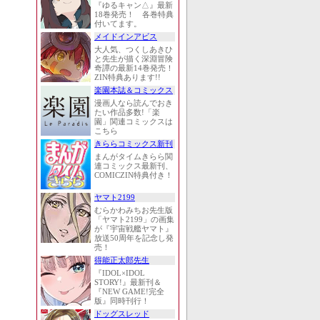
『ゆるキャン△』最新
18巻発売！ 各巻特典
付いてます。
メイドインアビス
大人気、つくしあきひ
と先生が描く深淵冒険
奇譚の最新14巻発売！
ZIN特典あります!!
楽園本誌＆コミックス
漫画人なら読んでおき
たい作品多数!「楽
園」関連コミックスは
こちら
きららコミックス新刊
まんがタイムきらら関
連コミックス最新刊、
COMICZIN特典付き！
ヤマト2199
むらかわみちお先生版
「ヤマト2199」の画集
が『宇宙戦艦ヤマト』
放送50周年を記念し発
売！
得能正太郎先生
『IDOL×IDOL
STORY!』最新刊＆
『NEW GAME!完全
版』同時刊行！
ドッグスレッド