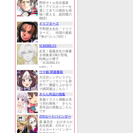
野田サトル先生最新
作！アイスホッケーを
通じて全ての挫折を祝
福へ変える、超回復の
物語1
ドリフターズ
平野耕太先生「ドリフ
ターズ」、待望の最新
7巻がついに刊行！
SCRIBBLES
必見！森薫先生の落書
き画集第3弾が登場。
特典は小冊子
「SCRIBBLES
color」！
ウマ娘 関連書籍
大注目シンデレラグレ
イやアンソロジーも発
売で一層盛り上がるウ
マ娘関連はこちら！
きらら作品の画集
美麗イラスト満載＆売
り切れ御免！ きらら
系作品の画集はこちら
です
ZINカードバインダー
森 薫先生・おがきちか
先生執筆、ZINオリジ
ナルカードバインダー