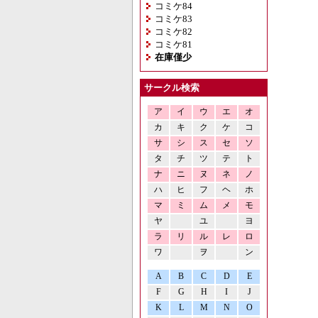
コミケ84
コミケ83
コミケ82
コミケ81
在庫僅少
サークル検索
ア
イ
ウ
エ
オ
カ
キ
ク
ケ
コ
サ
シ
ス
セ
ソ
タ
チ
ツ
テ
ト
ナ
ニ
ヌ
ネ
ノ
ハ
ヒ
フ
ヘ
ホ
マ
ミ
ム
メ
モ
ヤ
ユ
ヨ
ラ
リ
ル
レ
ロ
ワ
ヲ
ン
A
B
C
D
E
F
G
H
I
J
K
L
M
N
O