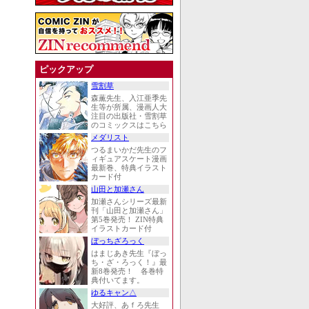
ピックアップ
雪割草
森薫先生、入江亜季先
生等が所属、漫画人大
注目の出版社・雪割草
のコミックスはこちら
メダリスト
つるまいかだ先生のフ
ィギュアスケート漫画
最新巻、特典イラスト
カード付
山田と加瀬さん
加瀬さんシリーズ最新
刊「山田と加瀬さん」
第5巻発売！ ZIN特典
イラストカード付
ぼっちざろっく
はまじあき先生『ぼっ
ち・ざ・ろっく！』最
新8巻発売！ 各巻特
典付いてます。
ゆるキャン△
大好評、あｆろ先生