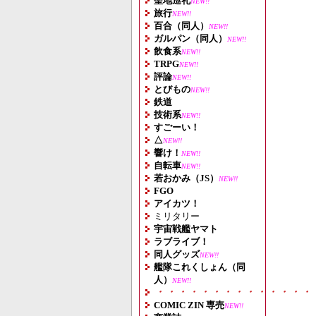
聖地巡礼
NEW!!
旅行
NEW!!
百合（同人）
NEW!!
ガルパン（同人）
NEW!!
飲食系
NEW!!
TRPG
NEW!!
評論
NEW!!
とびもの
NEW!!
鉄道
技術系
NEW!!
すごーい！
△
NEW!!
響け！
NEW!!
自転車
NEW!!
若おかみ（JS）
NEW!!
FGO
アイカツ！
ミリタリー
宇宙戦艦ヤマト
ラブライブ！
同人グッズ
NEW!!
艦隊これくしょん（同
人）
NEW!!
・・・・・・・・・・・・・・
COMIC ZIN 専売
NEW!!