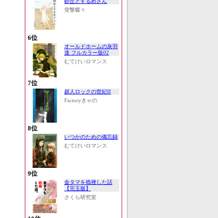
砂丘とするめさん
突撃蝶々
6位
オールドホームの灰羽
達 フルカラー版02
むてけいロマンス
7位
超人ロックの世紀II
Factoryきゃの
8位
いつかのための備忘録
むてけいロマンス
9位
金タマを捻挫した話
【完玉版】
さくら研究室