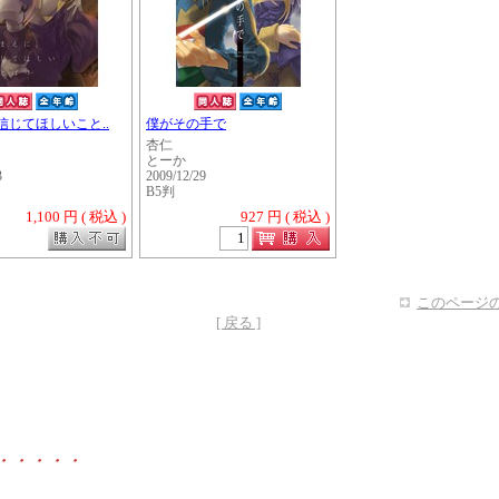
信じてほしいこと..
僕がその手で
杏仁
とーか
3
2009/12/29
B5判
1,100 円 ( 税込 )
927 円 ( 税込 )
このページの
[ 戻る ]
・・・・・