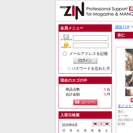
通販TOP
会員メニュー
杏仁
メールアドレスを記憶
パスワードを忘れた方
現在のカゴの中
商品点数
0
点
合計金額
0
円
モノジト
杏仁
入荷日検索
とーか
2013/08/1
B5判
2026年8月
日
月
火
水
木
金
土