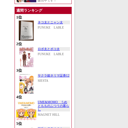
販売中です！
週間ランキング
1位
ネコ太とニャン太
FUNUKE LABLE
2位
ロボ太とポコ太
FUNUKE LABLE
3位
サクラ姫ネリマ証券12
SIESTA
4位
UME&MOMO うめ
ともものふつうの暮ら
し
MAGNET HILL
5位