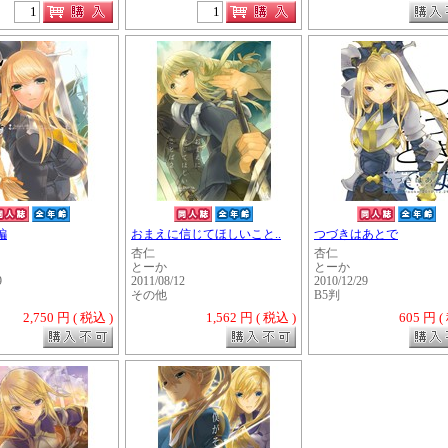
編
おまえに信じてほしいこと..
つづきはあとで
杏仁
杏仁
とーか
とーか
9
2011/08/12
2010/12/29
その他
B5判
2,750 円 ( 税込 )
1,562 円 ( 税込 )
605 円 (
・・・・・