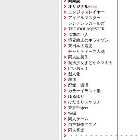
商業誌
オリジナル
NEW!!
ニンジャスレイヤー
アイドルマスター
シンデレラガールズ
THE iDOL M@STER
進撃の巨人
境界線上のホライゾン
東日本大震災
チャリティー同人誌
同人誌製作
魔法少女まどか☆マギカ
けいおん！
擬人化
鉄道
廃墟、遺構
カラーイラスト集
ゆるゆり
ひだまりスケッチ
東方Project
特撮
同人ゲーム
自主製作アニメ
同人音楽
・・・・・・・・・・・・・・