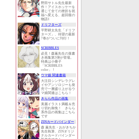
野田サトル先生最新
作！アイスホッケーを
通じて全ての挫折を祝
福へ変える、超回復の
物語1
ドリフターズ
平野耕太先生「ドリフ
ターズ」、待望の最新
7巻がついに刊行！
SCRIBBLES
必見！森薫先生の落書
き画集第3弾が登場。
特典は小冊子
「SCRIBBLES
color」！
ウマ娘 関連書籍
大注目シンデレラグレ
イやアンソロジーも発
売で一層盛り上がるウ
マ娘関連はこちら！
きらら作品の画集
美麗イラスト満載＆売
り切れ御免！ きらら
系作品の画集はこちら
です
ZINカードバインダー
森 薫先生・おがきちか
先生執筆、ZINオリジ
ナルカードバインダー