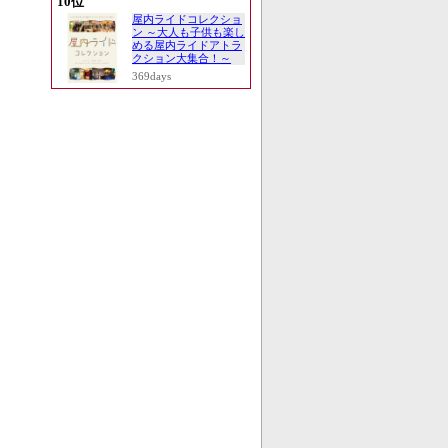
10位
屋内ライドコレクショ
ン ～大人も子供も楽し
める屋内ライドアトラ
クション大集合！～
369days