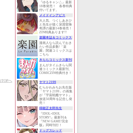
『ゆるキャン△』最新
18巻発売！ 各巻特典
付いてます。
メイドインアビス
大人気、つくしあきひ
と先生が描く深淵冒険
奇譚の最新14巻発売！
ZIN特典あります!!
楽園本誌＆コミックス
漫画人なら読んでおき
たい作品多数!「楽
園」関連コミックスは
こちら
きららコミックス新刊
まんがタイムきらら関
連コミックス最新刊、
COMICZIN特典付き！
TOPへ
ヤマト2199
むらかわみちお先生版
「ヤマト2199」の画集
が『宇宙戦艦ヤマト』
放送50周年を記念し発
売！
得能正太郎先生
『IDOL×IDOL
STORY!』最新刊＆
『NEW GAME!完全
版』同時刊行！
ドッグスレッド