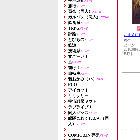
聖地巡礼
NEW!!
旅行
NEW!!
百合（同人）
NEW!!
ガルパン（同人）
NEW!!
飲食系
NEW!!
TRPG
NEW!!
評論
NEW!!
おまえに
とびもの
NEW!!
杏仁
鉄道
とーか
2010/08/1
技術系
NEW!!
B5判
すごーい！
△
NEW!!
響け！
NEW!!
自転車
NEW!!
若おかみ（JS）
NEW!!
FGO
アイカツ！
ミリタリー
宇宙戦艦ヤマト
ラブライブ！
同人グッズ
NEW!!
艦隊これくしょん（同
人）
NEW!!
・・・・・・・・・・・・・・
COMIC ZIN 専売
NEW!!