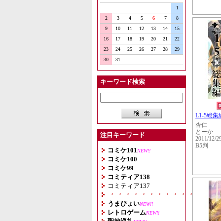
1
2
3
4
5
6
7
8
9
10
11
12
13
14
15
16
17
18
19
20
21
22
23
24
25
26
27
28
29
30
31
キーワード検索
L1-5総集
杏仁
とーか
注目キーワード
2011/12/2
B5判
コミケ101
NEW!!
コミケ100
コミケ99
コミティア138
コミティア137
・・・・・・・・・・・・・・
うまぴょい
NEW!!
レトロゲーム
NEW!!