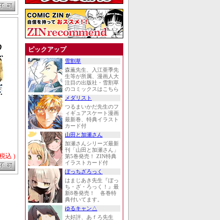
ピックアップ
雪割草
森薫先生、入江亜季先
生等が所属、漫画人大
注目の出版社・雪割草
のコミックスはこちら
メダリスト
つるまいかだ先生のフ
ィギュアスケート漫画
最新巻、特典イラスト
カード付
山田と加瀬さん
加瀬さんシリーズ最新
刊「山田と加瀬さん」
 税込 )
第5巻発売！ ZIN特典
イラストカード付
ぼっちざろっく
はまじあき先生『ぼっ
ち・ざ・ろっく！』最
新8巻発売！ 各巻特
典付いてます。
ゆるキャン△
大好評、あｆろ先生