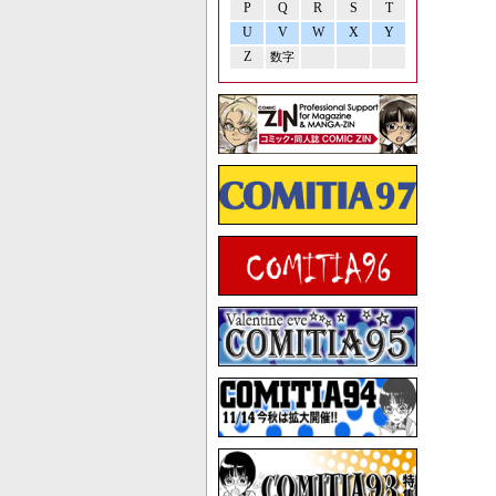
P
Q
R
S
T
U
V
W
X
Y
Z
数字