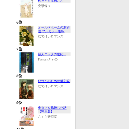
砂丘とするめさん
突撃蝶々
6位
オールドホームの灰羽
達 フルカラー版02
むてけいロマンス
7位
超人ロックの世紀II
Factoryきゃの
8位
いつかのための備忘録
むてけいロマンス
9位
金タマを捻挫した話
【完玉版】
さくら研究室