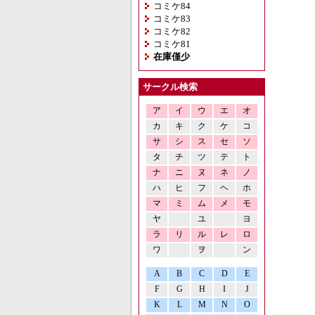
コミケ84
コミケ83
コミケ82
コミケ81
在庫僅少
サークル検索
ア
イ
ウ
エ
オ
カ
キ
ク
ケ
コ
サ
シ
ス
セ
ソ
タ
チ
ツ
テ
ト
ナ
ニ
ヌ
ネ
ノ
ハ
ヒ
フ
ヘ
ホ
マ
ミ
ム
メ
モ
ヤ
ユ
ヨ
ラ
リ
ル
レ
ロ
ワ
ヲ
ン
A
B
C
D
E
F
G
H
I
J
K
L
M
N
O