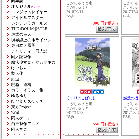
商業誌
こがしゅうと宅
こがしゅ
オリジナル
NEW!!
こがしゅうと
こがしゅ
ニンジャスレイヤー
2018/02/11
2017/12/3
A5判
B5判
アイドルマスター
シンデレラガールズ
306 円 ( 税込 )
THE iDOL M@STER
進撃の巨人
境界線上のホライゾン
東日本大震災
チャリティー同人誌
同人誌製作
魔法少女まどか☆マギカ
けいおん！
擬人化
鉄道
廃墟、遺構
カラーイラスト集
ゆるゆり
くすりのこばなし
燃焼の機
ひだまりスケッチ
こがしゅうと宅
こがしゅ
東方Project
こがしゅうと
こがしゅ
特撮
2017/11/23
2017/08/1
B5判
B5判
同人ゲーム
自主製作アニメ
550 円 ( 税込 )
同人音楽
・・・・・・・・・・・・・・・・・・・