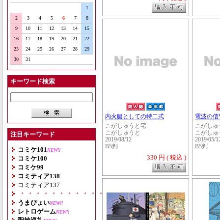
1
2
3
4
5
6
7
8
9
10
11
12
13
14
15
16
17
18
19
20
21
22
23
24
25
26
27
28
29
30
31
キーワード検索
内火艇としての特二式
電波の信
こがしゅうと宅
こがしゅ
こがしゅうと
こがしゅ
注目キーワード
2019/08/12
2019/05/1
B5判
B5判
コミケ101
NEW!!
330 円 ( 税込 )
コミケ100
コミケ99
コミティア138
コミティア137
・・・・・・・・・・・・・・・・・・・
うまぴょい
NEW!!
レトロゲーム
NEW!!