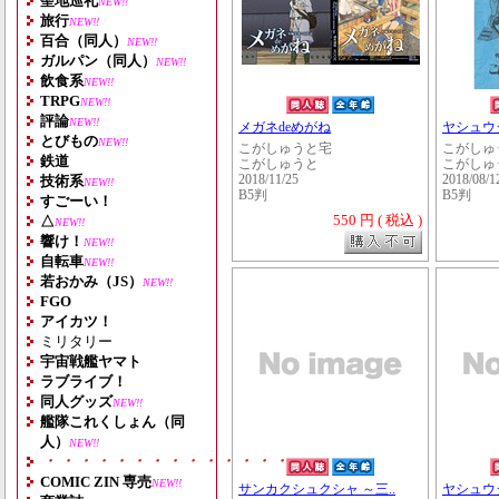
聖地巡礼
NEW!!
旅行
NEW!!
百合（同人）
NEW!!
ガルパン（同人）
NEW!!
飲食系
NEW!!
TRPG
NEW!!
評論
NEW!!
メガネdeめがね
ヤシュウ
とびもの
NEW!!
こがしゅうと宅
こがしゅ
鉄道
こがしゅうと
こがしゅ
技術系
2018/11/25
2018/08/1
NEW!!
B5判
B5判
すごーい！
550 円 ( 税込 )
△
NEW!!
響け！
NEW!!
自転車
NEW!!
若おかみ（JS）
NEW!!
FGO
アイカツ！
ミリタリー
宇宙戦艦ヤマト
ラブライブ！
同人グッズ
NEW!!
艦隊これくしょん（同
人）
NEW!!
・・・・・・・・・・・・・・・・・・・
COMIC ZIN 専売
NEW!!
サンカクシュクシャ ～三..
ヤシュウ