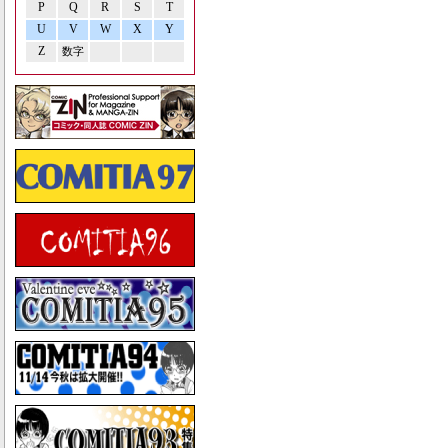
P
Q
R
S
T
U
V
W
X
Y
Z
数字