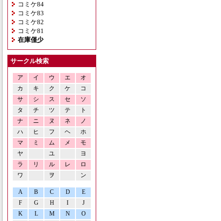
コミケ84
コミケ83
コミケ82
コミケ81
在庫僅少
サークル検索
ア
イ
ウ
エ
オ
カ
キ
ク
ケ
コ
サ
シ
ス
セ
ソ
タ
チ
ツ
テ
ト
ナ
ニ
ヌ
ネ
ノ
ハ
ヒ
フ
ヘ
ホ
マ
ミ
ム
メ
モ
ヤ
ユ
ヨ
ラ
リ
ル
レ
ロ
ワ
ヲ
ン
A
B
C
D
E
F
G
H
I
J
K
L
M
N
O