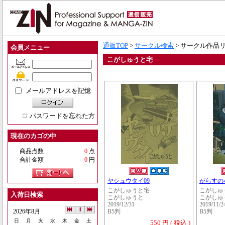
通販TOP
>
サークル検索
> サークル作品
会員メニュー
こがしゅうと宅
メールアドレスを記憶
パスワードを忘れた方
現在のカゴの中
商品点数
0
点
合計金額
0
円
ヤシュウタイ09
がらすの
こがしゅうと宅
こがしゅ
入荷日検索
こがしゅうと
こがしゅ
2019/12/31
2019/11/2
2026年8月
B5判
B5判
日
月
火
水
木
金
土
550 円 ( 税込 )