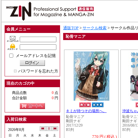
通販TOP
>
サークル検索
> サークル作品
会員メニュー
恥骨マニア
メールアドレスを記憶
パスワードを忘れた方
現在のカゴの中
商品点数
0
点
合計金額
0
円
キミが待つその場所へ。
沖波ちゃ
恥骨マニア
恥骨マニ
入荷日検索
剛田ナギ
剛田ナギ
2017/12/29
2016/08/1
2026年8月
B5判
B5判
日
月
火
水
木
金
土
770 円 ( 税込 )