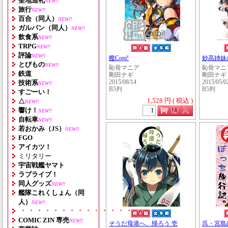
聖地巡礼
NEW!!
旅行
NEW!!
百合（同人）
NEW!!
ガルパン（同人）
NEW!!
飲食系
NEW!!
TRPG
NEW!!
評論
NEW!!
艦Copi!
妙高姉妹
とびもの
NEW!!
恥骨マニア
恥骨マニ
鉄道
剛田ナギ
剛田ナギ
技術系
2015/08/14
2015/05/0
NEW!!
B5判
B5判
すごーい！
1,528 円 ( 税込 )
△
NEW!!
響け！
NEW!!
自転車
NEW!!
若おかみ（JS）
NEW!!
FGO
アイカツ！
ミリタリー
宇宙戦艦ヤマト
ラブライブ！
同人グッズ
NEW!!
艦隊これくしょん（同
人）
NEW!!
・・・・・・・・・・・・・・・・・・・
COMIC ZIN 専売
NEW!!
そうだ母港へ、帰ろう 壱
呉・宮島