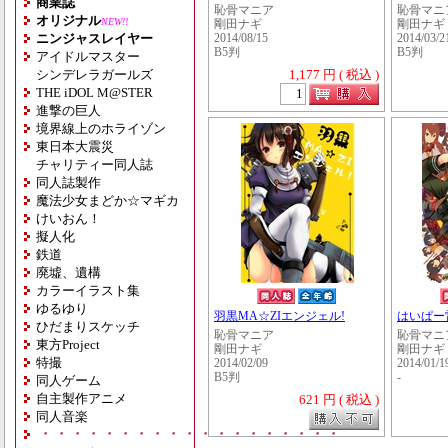
商業誌
恥骨マニア
恥骨マニ
オリジナル
NEW!!
剛田ナギ
剛田ナギ
ニンジャスレイヤー
2014/08/15
2014/03/2
B5判
B5判
アイドルマスター
シンデレラガールズ
1,177 円 ( 税込 )
THE iDOL M@STER
進撃の巨人
境界線上のホライゾン
東日本大震災
チャリティー同人誌
同人誌製作
魔法少女まどか☆マギカ
けいおん！
擬人化
鉄道
廃墟、遺構
カラーイラスト集
ゆるゆり
羽黒MA☆ZIエンジェル!
はいぱー
ひだまりスケッチ
恥骨マニア
恥骨マニ
東方Project
剛田ナギ
剛田ナギ
特撮
2014/02/09
2014/01/1
B5判
-
同人ゲーム
自主製作アニメ
621 円 ( 税込 )
同人音楽
・・・・・・・・・・・・・・・・・・・