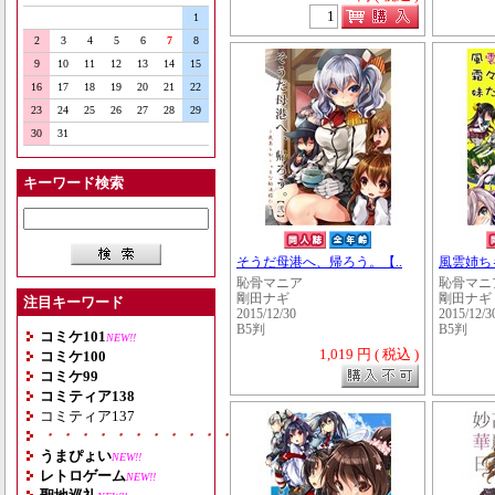
1
2
3
4
5
6
7
8
9
10
11
12
13
14
15
16
17
18
19
20
21
22
23
24
25
26
27
28
29
30
31
キーワード検索
そうだ母港へ、帰ろう。【..
風雲姉ち
恥骨マニア
恥骨マニ
剛田ナギ
剛田ナギ
注目キーワード
2015/12/30
2015/12/3
B5判
B5判
コミケ101
NEW!!
1,019 円 ( 税込 )
コミケ100
コミケ99
コミティア138
コミティア137
・・・・・・・・・・・・・・・・・・・
うまぴょい
NEW!!
レトロゲーム
NEW!!