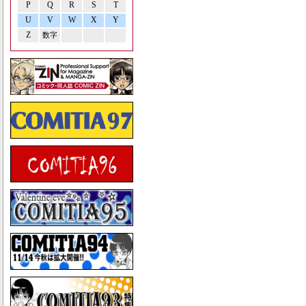
P
Q
R
S
T
U
V
W
X
Y
Z
数字