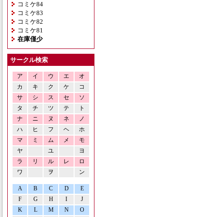
コミケ84
コミケ83
コミケ82
コミケ81
在庫僅少
サークル検索
ア
イ
ウ
エ
オ
カ
キ
ク
ケ
コ
サ
シ
ス
セ
ソ
タ
チ
ツ
テ
ト
ナ
ニ
ヌ
ネ
ノ
ハ
ヒ
フ
ヘ
ホ
マ
ミ
ム
メ
モ
ヤ
ユ
ヨ
ラ
リ
ル
レ
ロ
ワ
ヲ
ン
A
B
C
D
E
F
G
H
I
J
K
L
M
N
O