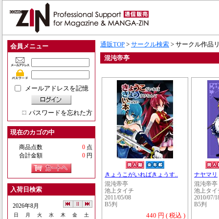
通販TOP
>
サークル検索
> サークル作品
会員メニュー
混沌帝亭
メールアドレスを記憶
パスワードを忘れた方
現在のカゴの中
商品点数
0
点
合計金額
0
円
きょうこがいればきょうす..
ナヤマリ
混沌帝亭
混沌帝亭
入荷日検索
池上タイチ
池上タイ
2011/05/08
2010/07/1
B5判
B5判
2026年8月
440 円 ( 税込 )
日
月
火
水
木
金
土