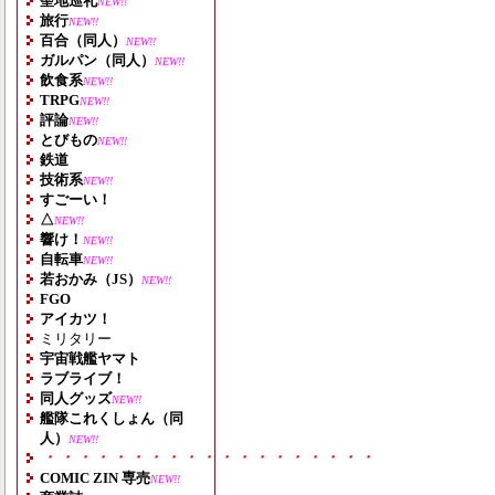
聖地巡礼
NEW!!
旅行
NEW!!
百合（同人）
NEW!!
ガルパン（同人）
NEW!!
飲食系
NEW!!
TRPG
NEW!!
評論
NEW!!
とびもの
NEW!!
鉄道
技術系
NEW!!
すごーい！
△
NEW!!
響け！
NEW!!
自転車
NEW!!
若おかみ（JS）
NEW!!
FGO
アイカツ！
ミリタリー
宇宙戦艦ヤマト
ラブライブ！
同人グッズ
NEW!!
艦隊これくしょん（同
人）
NEW!!
・・・・・・・・・・・・・・・・・・・
COMIC ZIN 専売
NEW!!