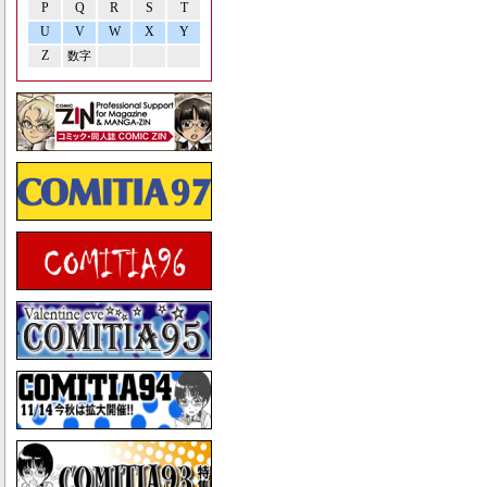
P
Q
R
S
T
U
V
W
X
Y
Z
数字