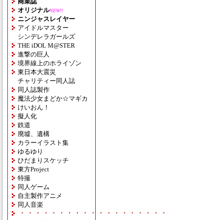
商業誌
オリジナル
NEW!!
ニンジャスレイヤー
アイドルマスター
シンデレラガールズ
THE iDOL M@STER
進撃の巨人
境界線上のホライゾン
東日本大震災
チャリティー同人誌
同人誌製作
魔法少女まどか☆マギカ
けいおん！
擬人化
鉄道
廃墟、遺構
カラーイラスト集
ゆるゆり
ひだまりスケッチ
東方Project
特撮
同人ゲーム
自主製作アニメ
同人音楽
・・・・・・・・・・・・・・・・・・・