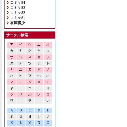
コミケ84
コミケ83
コミケ82
コミケ81
在庫僅少
サークル検索
ア
イ
ウ
エ
オ
カ
キ
ク
ケ
コ
サ
シ
ス
セ
ソ
タ
チ
ツ
テ
ト
ナ
ニ
ヌ
ネ
ノ
ハ
ヒ
フ
ヘ
ホ
マ
ミ
ム
メ
モ
ヤ
ユ
ヨ
ラ
リ
ル
レ
ロ
ワ
ヲ
ン
A
B
C
D
E
F
G
H
I
J
K
L
M
N
O