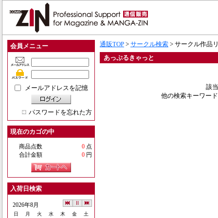
通販TOP
>
サークル検索
> サークル作品
会員メニュー
あっぷるきゃっと
該当
メールアドレスを記憶
他の検索キーワード
パスワードを忘れた方
現在のカゴの中
商品点数
0
点
合計金額
0
円
入荷日検索
2026年8月
日
月
火
水
木
金
土