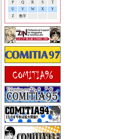
P
Q
R
S
T
U
V
W
X
Y
Z
数字