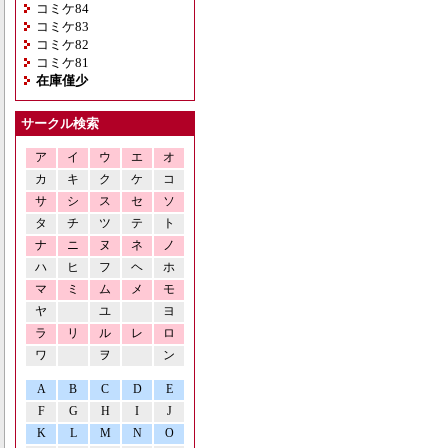
コミケ84
コミケ83
コミケ82
コミケ81
在庫僅少
サークル検索
ア
イ
ウ
エ
オ
カ
キ
ク
ケ
コ
サ
シ
ス
セ
ソ
タ
チ
ツ
テ
ト
ナ
ニ
ヌ
ネ
ノ
ハ
ヒ
フ
ヘ
ホ
マ
ミ
ム
メ
モ
ヤ
ユ
ヨ
ラ
リ
ル
レ
ロ
ワ
ヲ
ン
A
B
C
D
E
F
G
H
I
J
K
L
M
N
O