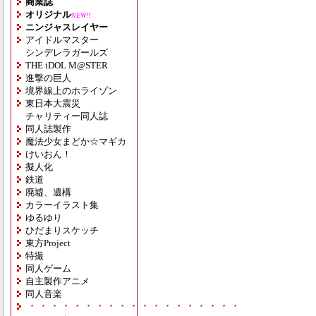
商業誌
オリジナル
NEW!!
ニンジャスレイヤー
アイドルマスター
シンデレラガールズ
THE iDOL M@STER
進撃の巨人
境界線上のホライゾン
東日本大震災
チャリティー同人誌
同人誌製作
魔法少女まどか☆マギカ
けいおん！
擬人化
鉄道
廃墟、遺構
カラーイラスト集
ゆるゆり
ひだまりスケッチ
東方Project
特撮
同人ゲーム
自主製作アニメ
同人音楽
・・・・・・・・・・・・・・・・・・・