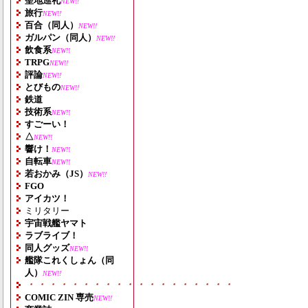
聖地巡礼
NEW!!
旅行
NEW!!
百合（同人）
NEW!!
ガルパン（同人）
NEW!!
飲食系
NEW!!
TRPG
NEW!!
評論
NEW!!
とびもの
NEW!!
鉄道
技術系
NEW!!
すごーい！
△
NEW!!
響け！
NEW!!
自転車
NEW!!
若おかみ（JS）
NEW!!
FGO
アイカツ！
ミリタリー
宇宙戦艦ヤマト
ラブライブ！
同人グッズ
NEW!!
艦隊これくしょん（同
人）
NEW!!
・・・・・・・・・・・・・・・・・・・
COMIC ZIN 専売
NEW!!