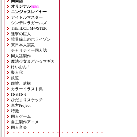
商業誌
オリジナル
NEW!!
ニンジャスレイヤー
アイドルマスター
シンデレラガールズ
THE iDOL M@STER
進撃の巨人
境界線上のホライゾン
東日本大震災
チャリティー同人誌
同人誌製作
魔法少女まどか☆マギカ
けいおん！
擬人化
鉄道
廃墟、遺構
カラーイラスト集
ゆるゆり
ひだまりスケッチ
東方Project
特撮
同人ゲーム
自主製作アニメ
同人音楽
・・・・・・・・・・・・・・・・・・・