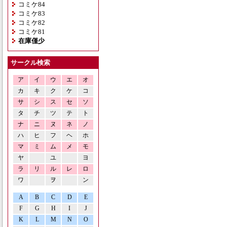
コミケ84
コミケ83
コミケ82
コミケ81
在庫僅少
サークル検索
ア
イ
ウ
エ
オ
カ
キ
ク
ケ
コ
サ
シ
ス
セ
ソ
タ
チ
ツ
テ
ト
ナ
ニ
ヌ
ネ
ノ
ハ
ヒ
フ
ヘ
ホ
マ
ミ
ム
メ
モ
ヤ
ユ
ヨ
ラ
リ
ル
レ
ロ
ワ
ヲ
ン
A
B
C
D
E
F
G
H
I
J
K
L
M
N
O