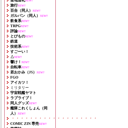
聖地巡礼
NEW!!
旅行
NEW!!
百合（同人）
NEW!!
ガルパン（同人）
NEW!!
飲食系
NEW!!
TRPG
NEW!!
評論
NEW!!
とびもの
NEW!!
鉄道
技術系
NEW!!
すごーい！
△
NEW!!
響け！
NEW!!
自転車
NEW!!
若おかみ（JS）
NEW!!
FGO
アイカツ！
ミリタリー
宇宙戦艦ヤマト
ラブライブ！
同人グッズ
NEW!!
艦隊これくしょん（同
人）
NEW!!
・・・・・・・・・・・・・・・・・・・
COMIC ZIN 専売
NEW!!