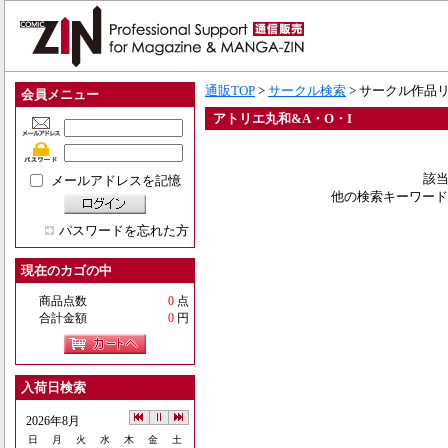
通販TOP
>
サークル検索
> サークル作品
会員メニュー
アトリエ丸和&A・O・I
該当
メールアドレスを記憶
他の検索キーワード
パスワードを忘れた方
現在のカゴの中
商品点数
0
点
合計金額
0
円
入荷日検索
2026年8月
日
月
火
水
木
金
土