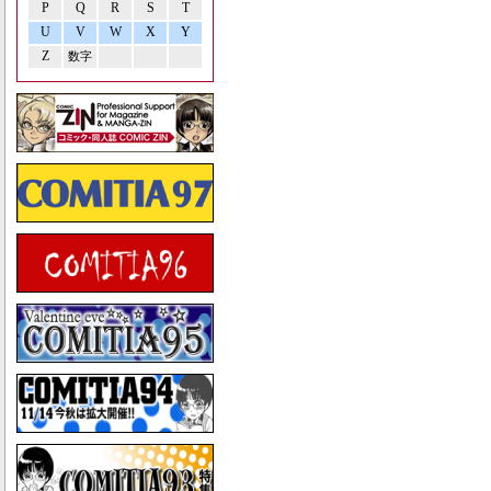
P
Q
R
S
T
U
V
W
X
Y
Z
数字