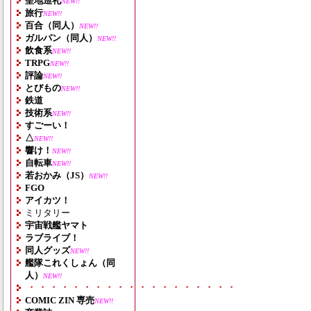
聖地巡礼
NEW!!
旅行
NEW!!
百合（同人）
NEW!!
ガルパン（同人）
NEW!!
飲食系
NEW!!
TRPG
NEW!!
評論
NEW!!
とびもの
NEW!!
鉄道
技術系
NEW!!
すごーい！
△
NEW!!
響け！
NEW!!
自転車
NEW!!
若おかみ（JS）
NEW!!
FGO
アイカツ！
ミリタリー
宇宙戦艦ヤマト
ラブライブ！
同人グッズ
NEW!!
艦隊これくしょん（同
人）
NEW!!
・・・・・・・・・・・・・・・・・・・
COMIC ZIN 専売
NEW!!