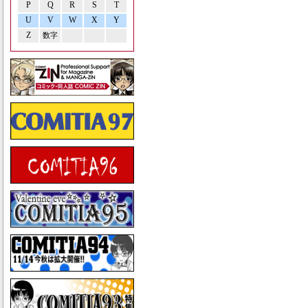
P
Q
R
S
T
U
V
W
X
Y
Z
数字