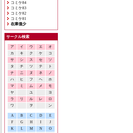
コミケ84
コミケ83
コミケ82
コミケ81
在庫僅少
サークル検索
ア
イ
ウ
エ
オ
カ
キ
ク
ケ
コ
サ
シ
ス
セ
ソ
タ
チ
ツ
テ
ト
ナ
ニ
ヌ
ネ
ノ
ハ
ヒ
フ
ヘ
ホ
マ
ミ
ム
メ
モ
ヤ
ユ
ヨ
ラ
リ
ル
レ
ロ
ワ
ヲ
ン
A
B
C
D
E
F
G
H
I
J
K
L
M
N
O