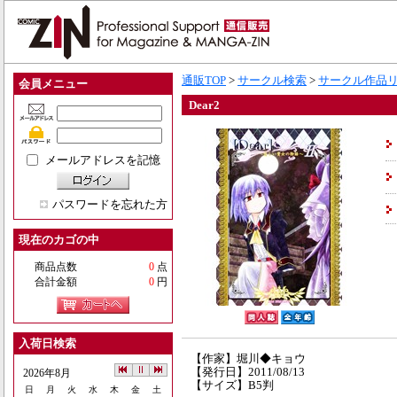
通販TOP
>
サークル検索
>
サークル作品
会員メニュー
Dear2
メールアドレスを記憶
パスワードを忘れた方
現在のカゴの中
商品点数
0
点
合計金額
0
円
入荷日検索
【作家】堀川◆キョウ
【発行日】2011/08/13
2026年8月
【サイズ】B5判
日
月
火
水
木
金
土