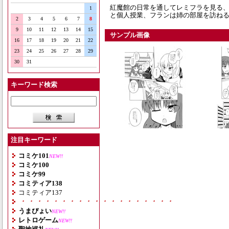
紅魔館の日常を通してレミフラを見る、
1
と個人授業、フランは姉の部屋を訪ね
2
3
4
5
6
7
8
9
10
11
12
13
14
15
サンプル画像
16
17
18
19
20
21
22
23
24
25
26
27
28
29
30
31
キーワード検索
注目キーワード
コミケ101
NEW!!
コミケ100
コミケ99
コミティア138
コミティア137
・・・・・・・・・・・・・・・・・・・
うまぴょい
NEW!!
レトロゲーム
NEW!!