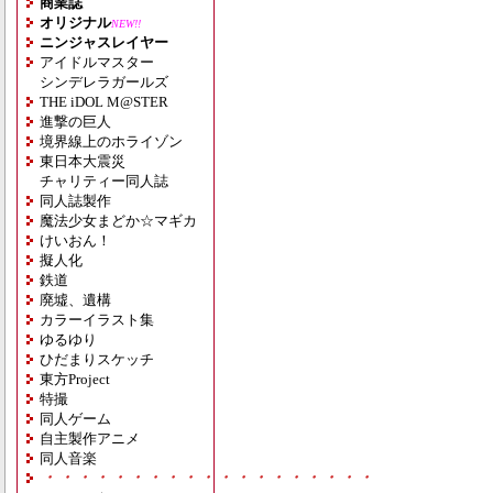
商業誌
オリジナル
NEW!!
ニンジャスレイヤー
アイドルマスター
シンデレラガールズ
THE iDOL M@STER
進撃の巨人
境界線上のホライゾン
東日本大震災
チャリティー同人誌
同人誌製作
魔法少女まどか☆マギカ
けいおん！
擬人化
鉄道
廃墟、遺構
カラーイラスト集
ゆるゆり
ひだまりスケッチ
東方Project
特撮
同人ゲーム
自主製作アニメ
同人音楽
・・・・・・・・・・・・・・・・・・・