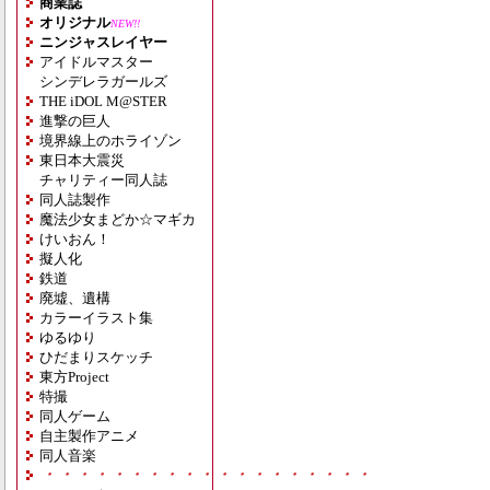
商業誌
オリジナル
NEW!!
ニンジャスレイヤー
アイドルマスター
シンデレラガールズ
THE iDOL M@STER
進撃の巨人
境界線上のホライゾン
東日本大震災
チャリティー同人誌
同人誌製作
魔法少女まどか☆マギカ
けいおん！
擬人化
鉄道
廃墟、遺構
カラーイラスト集
ゆるゆり
ひだまりスケッチ
東方Project
特撮
同人ゲーム
自主製作アニメ
同人音楽
・・・・・・・・・・・・・・・・・・・