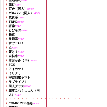
聖地巡礼
NEW!!
旅行
NEW!!
百合（同人）
NEW!!
ガルパン（同人）
NEW!!
飲食系
NEW!!
TRPG
NEW!!
評論
NEW!!
とびもの
NEW!!
鉄道
技術系
NEW!!
すごーい！
△
NEW!!
響け！
NEW!!
自転車
NEW!!
若おかみ（JS）
NEW!!
FGO
アイカツ！
ミリタリー
宇宙戦艦ヤマト
ラブライブ！
同人グッズ
NEW!!
艦隊これくしょん（同
人）
NEW!!
・・・・・・・・・・・・・・・・・・・
COMIC ZIN 専売
NEW!!