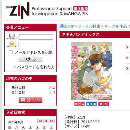
通販TOP
>
サークル検索
>
サークル作品
会員メニュー
ネギ★パンデミックス
メールアドレスを記憶
パスワードを忘れた方
現在のカゴの中
商品点数
0
点
合計金額
0
円
入荷日検索
【作家】ZON
【発行日】2011/08/12
2026年8月
【サイズ】B5判
日
月
火
水
木
金
土