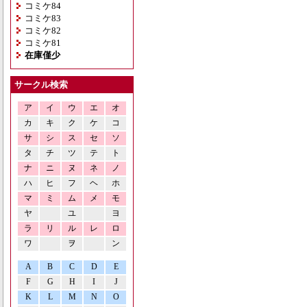
コミケ84
コミケ83
コミケ82
コミケ81
在庫僅少
サークル検索
ア
イ
ウ
エ
オ
カ
キ
ク
ケ
コ
サ
シ
ス
セ
ソ
タ
チ
ツ
テ
ト
ナ
ニ
ヌ
ネ
ノ
ハ
ヒ
フ
ヘ
ホ
マ
ミ
ム
メ
モ
ヤ
ユ
ヨ
ラ
リ
ル
レ
ロ
ワ
ヲ
ン
A
B
C
D
E
F
G
H
I
J
K
L
M
N
O