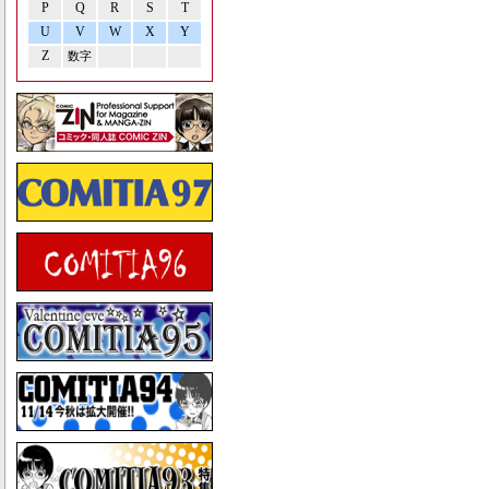
P
Q
R
S
T
U
V
W
X
Y
Z
数字