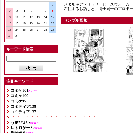
メタルギアソリッド ピースウォーカー
1
左往するお話しと、博士同士のプロポ
2
3
4
5
6
7
8
9
10
11
12
13
14
15
サンプル画像
16
17
18
19
20
21
22
23
24
25
26
27
28
29
30
31
キーワード検索
注目キーワード
コミケ101
NEW!!
コミケ100
コミケ99
コミティア138
コミティア137
・・・・・・・・・・・・・・・・・・・
うまぴょい
NEW!!
レトロゲーム
NEW!!