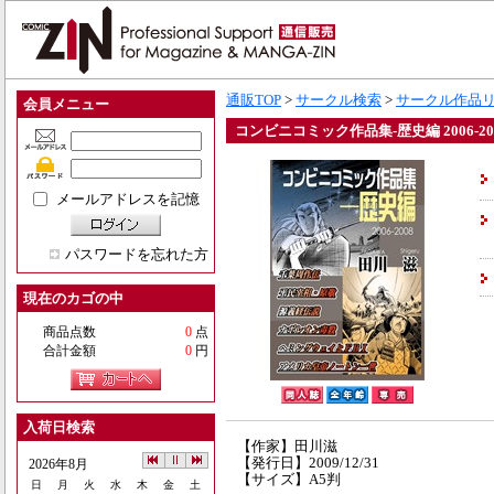
通販TOP
>
サークル検索
>
サークル作品
会員メニュー
コンビニコミック作品集-歴史編 2006-20
メールアドレスを記憶
パスワードを忘れた方
現在のカゴの中
商品点数
0
点
合計金額
0
円
入荷日検索
【作家】田川滋
【発行日】2009/12/31
2026年8月
【サイズ】A5判
日
月
火
水
木
金
土