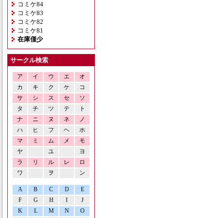
コミケ84
コミケ83
コミケ82
コミケ81
在庫僅少
サークル検索
ア
イ
ウ
エ
オ
カ
キ
ク
ケ
コ
サ
シ
ス
セ
ソ
タ
チ
ツ
テ
ト
ナ
ニ
ヌ
ネ
ノ
ハ
ヒ
フ
ヘ
ホ
マ
ミ
ム
メ
モ
ヤ
ユ
ヨ
ラ
リ
ル
レ
ロ
ワ
ヲ
ン
A
B
C
D
E
F
G
H
I
J
K
L
M
N
O