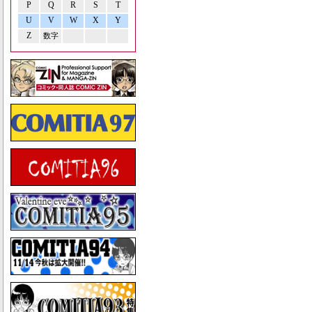
P
Q
R
S
T
U
V
W
X
Y
Z
数字