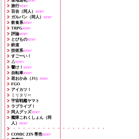
聖地巡礼
NEW!!
旅行
NEW!!
百合（同人）
NEW!!
ガルパン（同人）
NEW!!
飲食系
NEW!!
TRPG
NEW!!
評論
NEW!!
とびもの
NEW!!
鉄道
技術系
NEW!!
すごーい！
△
NEW!!
響け！
NEW!!
自転車
NEW!!
若おかみ（JS）
NEW!!
FGO
アイカツ！
ミリタリー
宇宙戦艦ヤマト
ラブライブ！
同人グッズ
NEW!!
艦隊これくしょん（同
人）
NEW!!
・・・・・・・・・・・・・・・・・・・
COMIC ZIN 専売
NEW!!