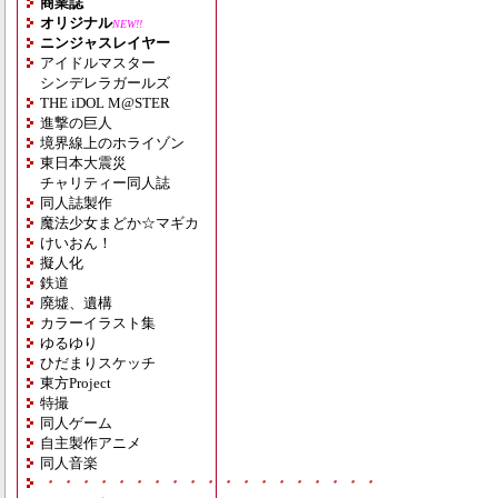
商業誌
オリジナル
NEW!!
ニンジャスレイヤー
アイドルマスター
シンデレラガールズ
THE iDOL M@STER
進撃の巨人
境界線上のホライゾン
東日本大震災
チャリティー同人誌
同人誌製作
魔法少女まどか☆マギカ
けいおん！
擬人化
鉄道
廃墟、遺構
カラーイラスト集
ゆるゆり
ひだまりスケッチ
東方Project
特撮
同人ゲーム
自主製作アニメ
同人音楽
・・・・・・・・・・・・・・・・・・・