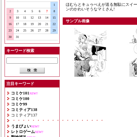
ほむらとキュゥべえが送る無駄にスイーツ
1
ンのかわいそうなマミさん!
2
3
4
5
6
7
8
9
10
11
12
13
14
15
サンプル画像
16
17
18
19
20
21
22
23
24
25
26
27
28
29
30
31
キーワード検索
注目キーワード
コミケ101
NEW!!
コミケ100
コミケ99
コミティア138
コミティア137
・・・・・・・・・・・・・・・・・・・
うまぴょい
NEW!!
レトロゲーム
NEW!!