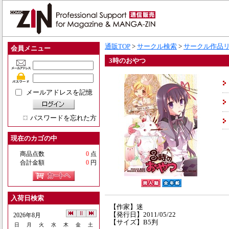
通販TOP
>
サークル検索
>
サークル作品
会員メニュー
3時のおやつ
メールアドレスを記憶
パスワードを忘れた方
現在のカゴの中
商品点数
0
点
合計金額
0
円
入荷日検索
【作家】迷
【発行日】2011/05/22
2026年8月
【サイズ】B5判
日
月
火
水
木
金
土