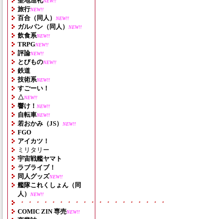
聖地巡礼
NEW!!
旅行
NEW!!
百合（同人）
NEW!!
ガルパン（同人）
NEW!!
飲食系
NEW!!
TRPG
NEW!!
評論
NEW!!
とびもの
NEW!!
鉄道
技術系
NEW!!
すごーい！
△
NEW!!
響け！
NEW!!
自転車
NEW!!
若おかみ（JS）
NEW!!
FGO
アイカツ！
ミリタリー
宇宙戦艦ヤマト
ラブライブ！
同人グッズ
NEW!!
艦隊これくしょん（同
人）
NEW!!
・・・・・・・・・・・・・・・・・・・
COMIC ZIN 専売
NEW!!