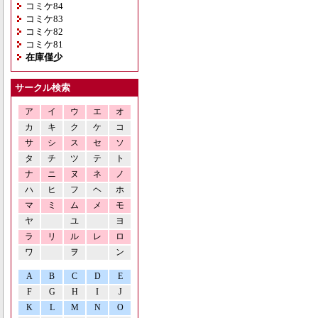
コミケ84
コミケ83
コミケ82
コミケ81
在庫僅少
サークル検索
ア
イ
ウ
エ
オ
カ
キ
ク
ケ
コ
サ
シ
ス
セ
ソ
タ
チ
ツ
テ
ト
ナ
ニ
ヌ
ネ
ノ
ハ
ヒ
フ
ヘ
ホ
マ
ミ
ム
メ
モ
ヤ
ユ
ヨ
ラ
リ
ル
レ
ロ
ワ
ヲ
ン
A
B
C
D
E
F
G
H
I
J
K
L
M
N
O