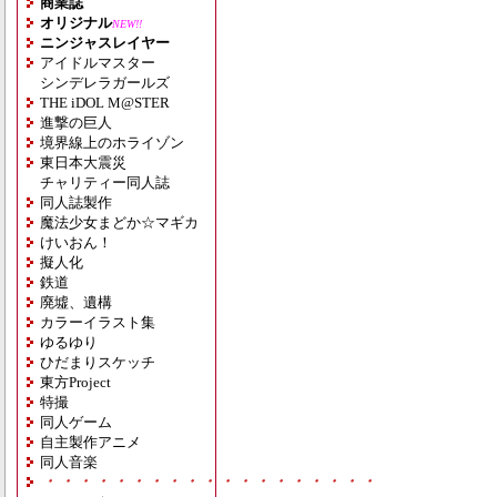
商業誌
オリジナル
NEW!!
ニンジャスレイヤー
アイドルマスター
シンデレラガールズ
THE iDOL M@STER
進撃の巨人
境界線上のホライゾン
東日本大震災
チャリティー同人誌
同人誌製作
魔法少女まどか☆マギカ
けいおん！
擬人化
鉄道
廃墟、遺構
カラーイラスト集
ゆるゆり
ひだまりスケッチ
東方Project
特撮
同人ゲーム
自主製作アニメ
同人音楽
・・・・・・・・・・・・・・・・・・・