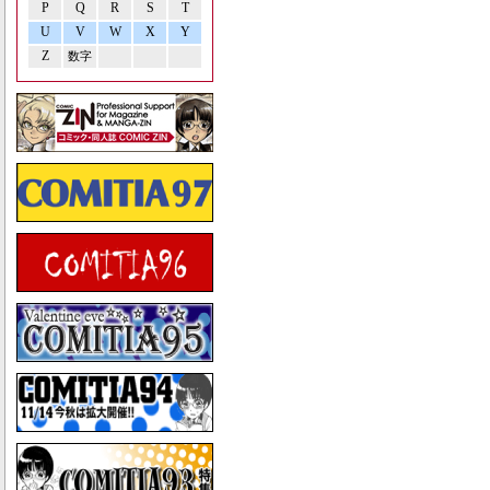
P
Q
R
S
T
U
V
W
X
Y
Z
数字