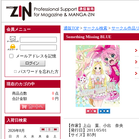
通販TOP
>
サークル検索
>
サークル作品
会員メニュー
Something Missing BLUE
メールアドレスを記憶
パスワードを忘れた方
現在のカゴの中
商品点数
0
点
合計金額
0
円
入荷日検索
【作家】上山 葉、小出 奈央
【発行日】2011/05/01
2026年8月
【サイズ】B5判
日
月
火
水
木
金
土