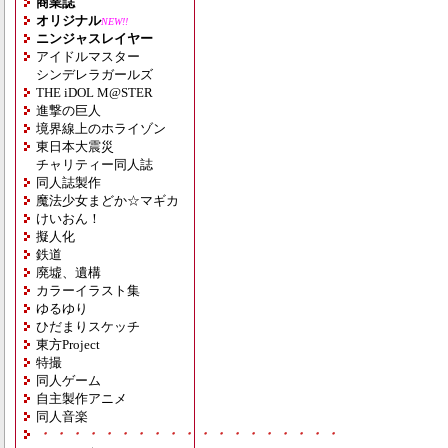
商業誌
オリジナル
NEW!!
ニンジャスレイヤー
アイドルマスター
シンデレラガールズ
THE iDOL M@STER
進撃の巨人
境界線上のホライゾン
東日本大震災
チャリティー同人誌
同人誌製作
魔法少女まどか☆マギカ
けいおん！
擬人化
鉄道
廃墟、遺構
カラーイラスト集
ゆるゆり
ひだまりスケッチ
東方Project
特撮
同人ゲーム
自主製作アニメ
同人音楽
・・・・・・・・・・・・・・・・・・・