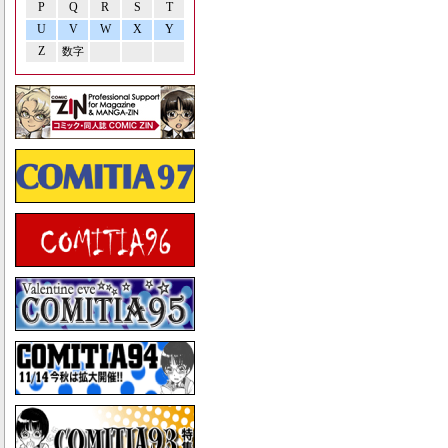
P
Q
R
S
T
U
V
W
X
Y
Z
数字