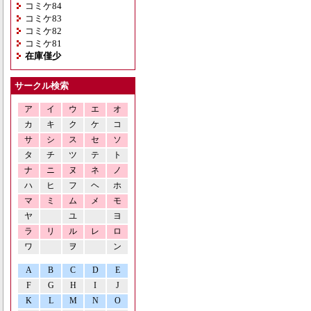
コミケ84
コミケ83
コミケ82
コミケ81
在庫僅少
サークル検索
ア
イ
ウ
エ
オ
カ
キ
ク
ケ
コ
サ
シ
ス
セ
ソ
タ
チ
ツ
テ
ト
ナ
ニ
ヌ
ネ
ノ
ハ
ヒ
フ
ヘ
ホ
マ
ミ
ム
メ
モ
ヤ
ユ
ヨ
ラ
リ
ル
レ
ロ
ワ
ヲ
ン
A
B
C
D
E
F
G
H
I
J
K
L
M
N
O