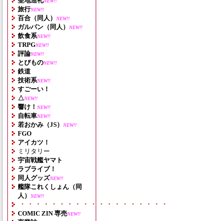
聖地巡礼
NEW!!
旅行
NEW!!
百合（同人）
NEW!!
ガルパン（同人）
NEW!!
飲食系
NEW!!
TRPG
NEW!!
評論
NEW!!
とびもの
NEW!!
鉄道
技術系
NEW!!
すごーい！
△
NEW!!
響け！
NEW!!
自転車
NEW!!
若おかみ（JS）
NEW!!
FGO
アイカツ！
ミリタリー
宇宙戦艦ヤマト
ラブライブ！
同人グッズ
NEW!!
艦隊これくしょん（同
人）
NEW!!
・・・・・・・・・・・・・・・・・・・
COMIC ZIN 専売
NEW!!