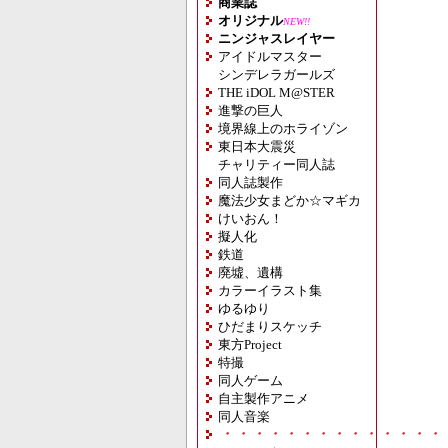
商業誌
オリジナル
NEW!!
ニンジャスレイヤー
アイドルマスター
シンデレラガールズ
THE iDOL M@STER
進撃の巨人
境界線上のホライゾン
東日本大震災
チャリティー同人誌
同人誌製作
魔法少女まどか☆マギカ
けいおん！
擬人化
鉄道
廃墟、遺構
カラーイラスト集
ゆるゆり
ひだまりスケッチ
東方Project
特撮
同人ゲーム
自主製作アニメ
同人音楽
・・・・・・・・・・・・・・