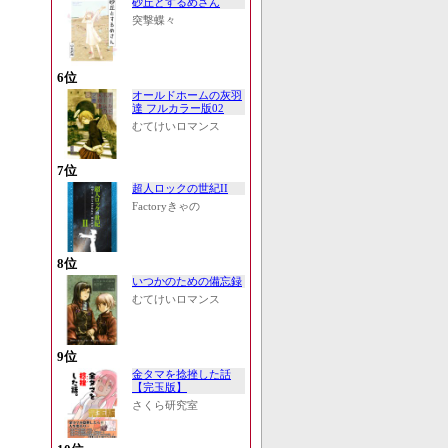
砂丘とするめさん
突撃蝶々
6位
オールドホームの灰羽
達 フルカラー版02
むてけいロマンス
7位
超人ロックの世紀II
Factoryきゃの
8位
いつかのための備忘録
むてけいロマンス
9位
金タマを捻挫した話
【完玉版】
さくら研究室