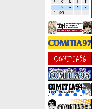
P
Q
R
S
T
U
V
W
X
Y
Z
数字