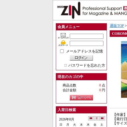
通販TOP
会員メニュー
CORO
メールアドレスを記憶
パスワードを忘れた方
現在のカゴの中
商品点数
0
点
合計金額
0
円
入荷日検索
【作家
【発行日】
2026年8月
【サイズ
日
月
火
水
木
金
土