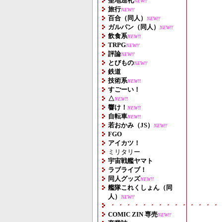
聖地巡礼
NEW!!
旅行
NEW!!
百合（同人）
NEW!!
ガルパン（同人）
NEW!!
飲食系
NEW!!
TRPG
NEW!!
評論
NEW!!
とびもの
NEW!!
鉄道
技術系
NEW!!
すごーい！
△
NEW!!
響け！
NEW!!
自転車
NEW!!
若おかみ（JS）
NEW!!
FGO
アイカツ！
ミリタリー
宇宙戦艦ヤマト
ラブライブ！
同人グッズ
NEW!!
艦隊これくしょん（同
人）
NEW!!
・・・・・・・・・・・・・・
COMIC ZIN 専売
NEW!!