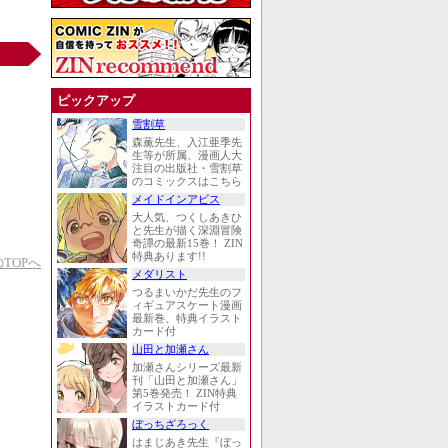
ピックアップ
雪割草
森薫先生、入江亜季先
生等が所属、漫画人大
注目の出版社・雪割草
のコミックスはこちら
メイドインアビス
大人気、つくしあきひ
と先生が描く深淵冒険
奇譚の最新15巻！ ZIN
特典あります!!
TOPへ
メダリスト
つるまいかだ先生のフ
ィギュアスケート漫画
最新巻、特典イラスト
カード付
山田と加瀬さん
加瀬さんシリーズ最新
刊「山田と加瀬さん」
第5巻発売！ ZIN特典
イラストカード付
ぼっちざろっく
はまじあき先生『ぼっ