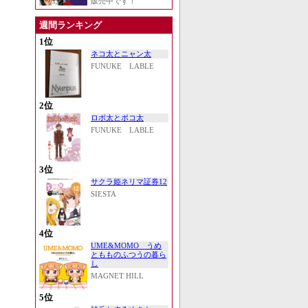
販売中です！
週間ランキング
1位
ネコ太とニャン太
FUNUKE LABLE
2位
ロボ太とポコ太
FUNUKE LABLE
3位
サクラ姫ネリマ証券12
SIESTA
4位
UME&MOMO うめ
ともものふつうの暮ら
し
MAGNET HILL
5位