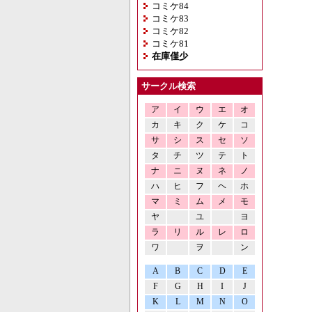
コミケ84
コミケ83
コミケ82
コミケ81
在庫僅少
サークル検索
ア
イ
ウ
エ
オ
カ
キ
ク
ケ
コ
サ
シ
ス
セ
ソ
タ
チ
ツ
テ
ト
ナ
ニ
ヌ
ネ
ノ
ハ
ヒ
フ
ヘ
ホ
マ
ミ
ム
メ
モ
ヤ
ユ
ヨ
ラ
リ
ル
レ
ロ
ワ
ヲ
ン
A
B
C
D
E
F
G
H
I
J
K
L
M
N
O