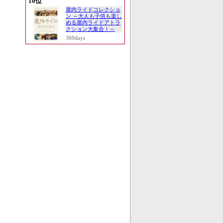
10位
屋内ライドコレクショ
ン ～大人も子供も楽し
める屋内ライドアトラ
クション大集合！～
369days