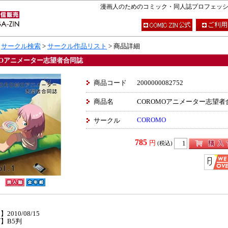
漫画人のためのコミック・同人誌プロフェッショナ
>
サークル検索
>
サークル作品リスト
> 商品詳細
MOアニメーター志望者合同誌
商品コード
2000000082752
商品名
COROMOアニメーター志望者
COROMO
サークル
785
円
(税込)
】
2010/08/15
】B5判