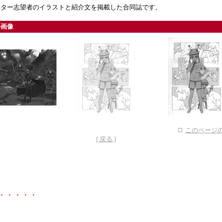
ーター志望者のイラストと紹介文を掲載した合同誌です。
ル画像
このページの
[ 戻る ]
・・・・・