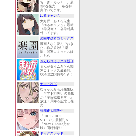
ち・ざ・ろっく！』最
新8巻発売！ 各巻特
典付いてます。
ゆるキャン△
大好評、あｆろ先生
『ゆるキャン△』最新
18巻発売！ 各巻特典
付いてます。
楽園本誌＆コミックス
漫画人なら読んでおき
たい作品多数!「楽
園」関連コミックスは
こちら
きららコミックス新刊
まんがタイムきらら関
連コミックス最新刊、
COMICZIN特典付き！
ヤマト2199
むらかわみちお先生版
「ヤマト2199」の画集
が『宇宙戦艦ヤマト』
放送50周年を記念し発
売！
得能正太郎先生
『IDOL×IDOL
STORY!』最新刊＆
『NEW GAME!完全
版』同時刊行！
ドッグスレッド