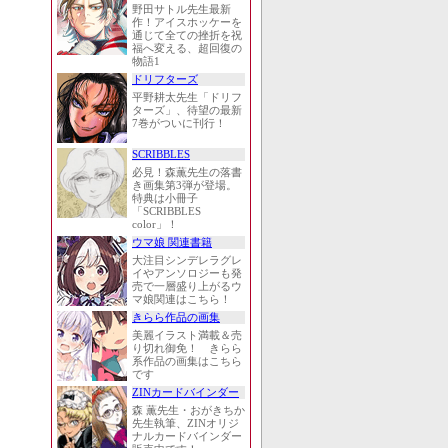
野田サトル先生最新
作！アイスホッケーを
通じて全ての挫折を祝
福へ変える、超回復の
物語1
ドリフターズ
平野耕太先生「ドリフ
ターズ」、待望の最新
7巻がついに刊行！
SCRIBBLES
必見！森薫先生の落書
き画集第3弾が登場。
特典は小冊子
「SCRIBBLES
color」！
ウマ娘 関連書籍
大注目シンデレラグレ
イやアンソロジーも発
売で一層盛り上がるウ
マ娘関連はこちら！
きらら作品の画集
美麗イラスト満載＆売
り切れ御免！ きらら
系作品の画集はこちら
です
ZINカードバインダー
森 薫先生・おがきちか
先生執筆、ZINオリジ
ナルカードバインダー