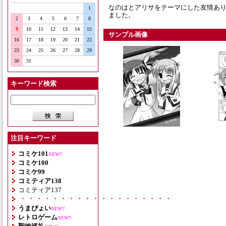
なのはとアリサをテーマにした友情あり
1
ました。
2
3
4
5
6
7
8
9
10
11
12
13
14
15
サンプル画像
16
17
18
19
20
21
22
23
24
25
26
27
28
29
30
31
キーワード検索
注目キーワード
コミケ101
NEW!!
コミケ100
コミケ99
コミティア138
コミティア137
・・・・・・・・・・・・・・・・・・・
うまぴょい
NEW!!
レトロゲーム
NEW!!