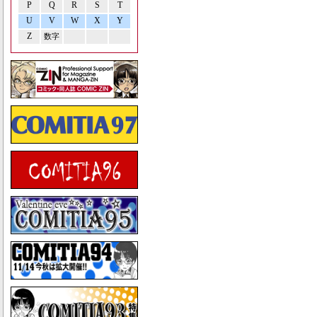
P
Q
R
S
T
U
V
W
X
Y
Z
数字