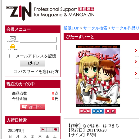
通販TOP
>
サークル検索
>
サークル作品
会員メニュー
びたーすいーと
メールアドレスを記憶
パスワードを忘れた方
現在のカゴの中
商品点数
0
点
合計金額
0
円
入荷日検索
【作家】ながはる、はづきち
【発行日】2011/03/20
2026年8月
【サイズ】B5判
日
月
火
水
木
金
土