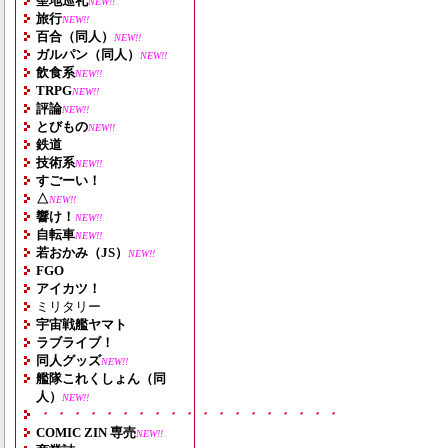
聖地巡礼
NEW!!
旅行
NEW!!
百合（同人）
NEW!!
ガルパン（同人）
NEW!!
飲食系
NEW!!
TRPG
NEW!!
評論
NEW!!
とびもの
NEW!!
鉄道
技術系
NEW!!
すごーい！
△
NEW!!
響け！
NEW!!
自転車
NEW!!
若おかみ（JS）
NEW!!
FGO
アイカツ！
ミリタリー
宇宙戦艦ヤマト
ラブライブ！
同人グッズ
NEW!!
艦隊これくしょん（同
人）
NEW!!
・・・・・・・・・・・・・・・・・・・
COMIC ZIN 専売
NEW!!