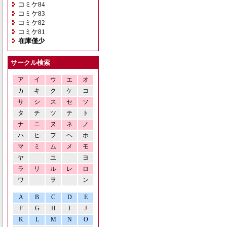
コミケ84
コミケ83
コミケ82
コミケ81
在庫僅少
サークル検索
ア
イ
ウ
エ
オ
カ
キ
ク
ケ
コ
サ
シ
ス
セ
ソ
タ
チ
ツ
テ
ト
ナ
ニ
ヌ
ネ
ノ
ハ
ヒ
フ
ヘ
ホ
マ
ミ
ム
メ
モ
ヤ
ユ
ヨ
ラ
リ
ル
レ
ロ
ワ
ヲ
ン
A
B
C
D
E
F
G
H
I
J
K
L
M
N
O