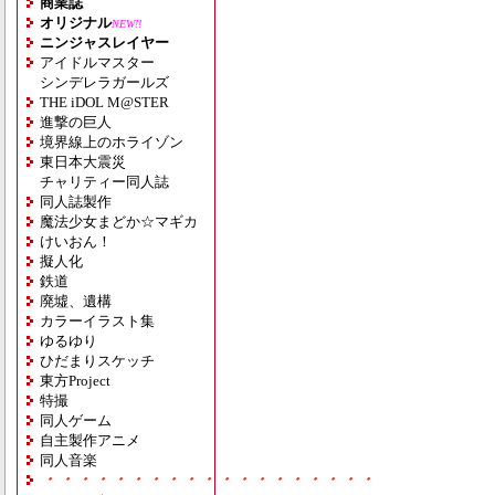
商業誌
オリジナル
NEW!!
ニンジャスレイヤー
アイドルマスター
シンデレラガールズ
THE iDOL M@STER
進撃の巨人
境界線上のホライゾン
東日本大震災
チャリティー同人誌
同人誌製作
魔法少女まどか☆マギカ
けいおん！
擬人化
鉄道
廃墟、遺構
カラーイラスト集
ゆるゆり
ひだまりスケッチ
東方Project
特撮
同人ゲーム
自主製作アニメ
同人音楽
・・・・・・・・・・・・・・・・・・・