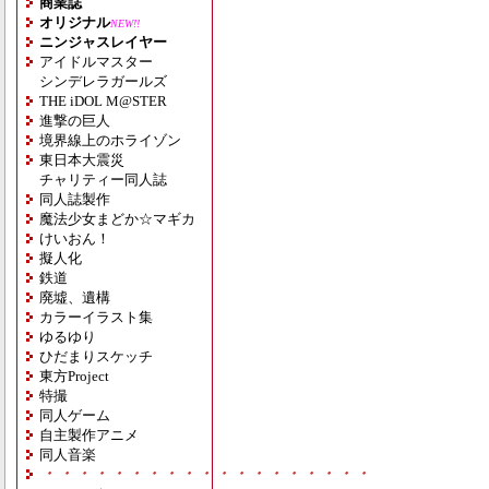
商業誌
オリジナル
NEW!!
ニンジャスレイヤー
アイドルマスター
シンデレラガールズ
THE iDOL M@STER
進撃の巨人
境界線上のホライゾン
東日本大震災
チャリティー同人誌
同人誌製作
魔法少女まどか☆マギカ
けいおん！
擬人化
鉄道
廃墟、遺構
カラーイラスト集
ゆるゆり
ひだまりスケッチ
東方Project
特撮
同人ゲーム
自主製作アニメ
同人音楽
・・・・・・・・・・・・・・・・・・・