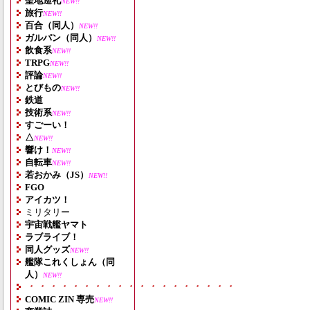
聖地巡礼
NEW!!
旅行
NEW!!
百合（同人）
NEW!!
ガルパン（同人）
NEW!!
飲食系
NEW!!
TRPG
NEW!!
評論
NEW!!
とびもの
NEW!!
鉄道
技術系
NEW!!
すごーい！
△
NEW!!
響け！
NEW!!
自転車
NEW!!
若おかみ（JS）
NEW!!
FGO
アイカツ！
ミリタリー
宇宙戦艦ヤマト
ラブライブ！
同人グッズ
NEW!!
艦隊これくしょん（同
人）
NEW!!
・・・・・・・・・・・・・・・・・・・
COMIC ZIN 専売
NEW!!