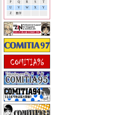
P
Q
R
S
T
U
V
W
X
Y
Z
数字