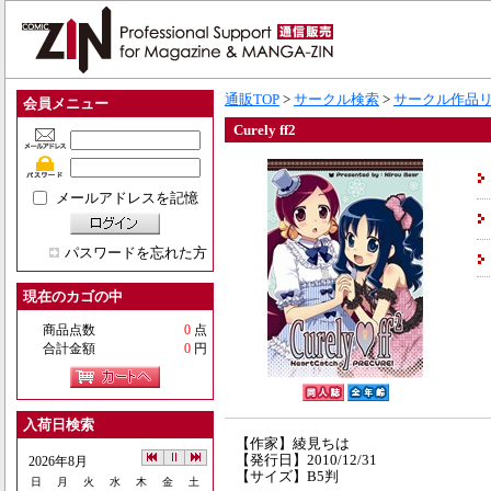
通販TOP
>
サークル検索
>
サークル作品
会員メニュー
Curely ff2
メールアドレスを記憶
パスワードを忘れた方
現在のカゴの中
商品点数
0
点
合計金額
0
円
入荷日検索
【作家】綾見ちは
【発行日】2010/12/31
2026年8月
【サイズ】B5判
日
月
火
水
木
金
土