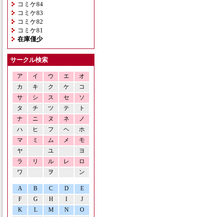
コミケ84
コミケ83
コミケ82
コミケ81
在庫僅少
サークル検索
ア
イ
ウ
エ
オ
カ
キ
ク
ケ
コ
サ
シ
ス
セ
ソ
タ
チ
ツ
テ
ト
ナ
ニ
ヌ
ネ
ノ
ハ
ヒ
フ
ヘ
ホ
マ
ミ
ム
メ
モ
ヤ
ユ
ヨ
ラ
リ
ル
レ
ロ
ワ
ヲ
ン
A
B
C
D
E
F
G
H
I
J
K
L
M
N
O