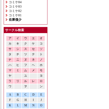
コミケ84
コミケ83
コミケ82
コミケ81
在庫僅少
サークル検索
ア
イ
ウ
エ
オ
カ
キ
ク
ケ
コ
サ
シ
ス
セ
ソ
タ
チ
ツ
テ
ト
ナ
ニ
ヌ
ネ
ノ
ハ
ヒ
フ
ヘ
ホ
マ
ミ
ム
メ
モ
ヤ
ユ
ヨ
ラ
リ
ル
レ
ロ
ワ
ヲ
ン
A
B
C
D
E
F
G
H
I
J
K
L
M
N
O