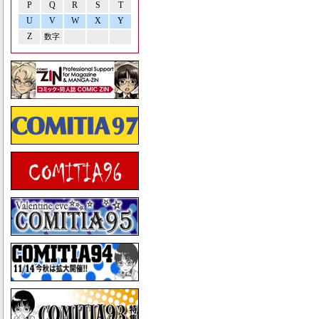
P
Q
R
S
T
U
V
W
X
Y
Z
数字