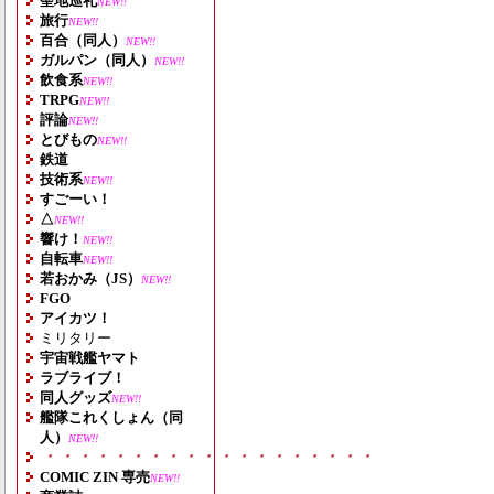
聖地巡礼
NEW!!
旅行
NEW!!
百合（同人）
NEW!!
ガルパン（同人）
NEW!!
飲食系
NEW!!
TRPG
NEW!!
評論
NEW!!
とびもの
NEW!!
鉄道
技術系
NEW!!
すごーい！
△
NEW!!
響け！
NEW!!
自転車
NEW!!
若おかみ（JS）
NEW!!
FGO
アイカツ！
ミリタリー
宇宙戦艦ヤマト
ラブライブ！
同人グッズ
NEW!!
艦隊これくしょん（同
人）
NEW!!
・・・・・・・・・・・・・・・・・・・
COMIC ZIN 専売
NEW!!