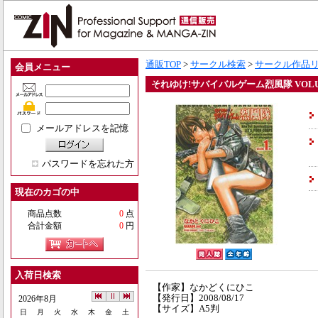
通販TOP
>
サークル検索
>
サークル作品
会員メニュー
それゆけ!サバイバルゲーム烈風隊 VOLUM
メールアドレスを記憶
パスワードを忘れた方
現在のカゴの中
商品点数
0
点
合計金額
0
円
入荷日検索
【作家】なかどくにひこ
【発行日】2008/08/17
2026年8月
【サイズ】A5判
日
月
火
水
木
金
土