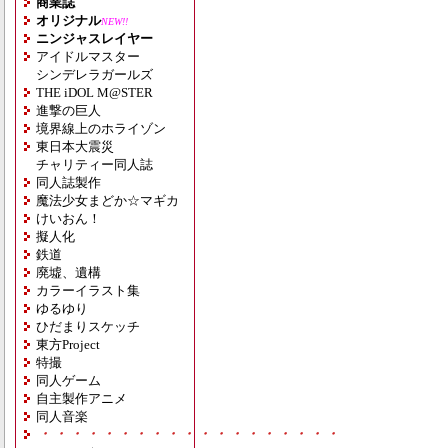
商業誌
オリジナル
NEW!!
ニンジャスレイヤー
アイドルマスター
シンデレラガールズ
THE iDOL M@STER
進撃の巨人
境界線上のホライゾン
東日本大震災
チャリティー同人誌
同人誌製作
魔法少女まどか☆マギカ
けいおん！
擬人化
鉄道
廃墟、遺構
カラーイラスト集
ゆるゆり
ひだまりスケッチ
東方Project
特撮
同人ゲーム
自主製作アニメ
同人音楽
・・・・・・・・・・・・・・・・・・・