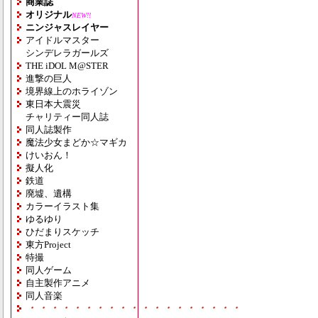
商業誌
オリジナル
NEW!!
ニンジャスレイヤー
アイドルマスター
シンデレラガールズ
THE iDOL M@STER
進撃の巨人
境界線上のホライゾン
東日本大震災
チャリティー同人誌
同人誌製作
魔法少女まどか☆マギカ
けいおん！
擬人化
鉄道
廃墟、遺構
カラーイラスト集
ゆるゆり
ひだまりスケッチ
東方Project
特撮
同人ゲーム
自主製作アニメ
同人音楽
・・・・・・・・・・・・・・・・・・・