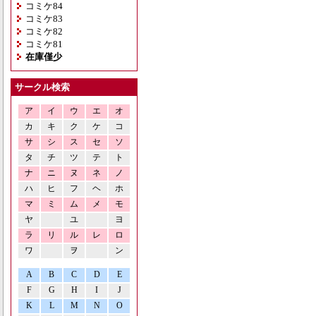
コミケ84
コミケ83
コミケ82
コミケ81
在庫僅少
サークル検索
ア
イ
ウ
エ
オ
カ
キ
ク
ケ
コ
サ
シ
ス
セ
ソ
タ
チ
ツ
テ
ト
ナ
ニ
ヌ
ネ
ノ
ハ
ヒ
フ
ヘ
ホ
マ
ミ
ム
メ
モ
ヤ
ユ
ヨ
ラ
リ
ル
レ
ロ
ワ
ヲ
ン
A
B
C
D
E
F
G
H
I
J
K
L
M
N
O