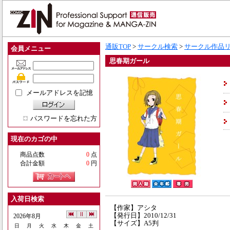
通販TOP
>
サークル検索
>
サークル作品
会員メニュー
思春期ガール
メールアドレスを記憶
パスワードを忘れた方
現在のカゴの中
商品点数
0
点
合計金額
0
円
入荷日検索
【作家】アシタ
【発行日】2010/12/31
2026年8月
【サイズ】A5判
日
月
火
水
木
金
土