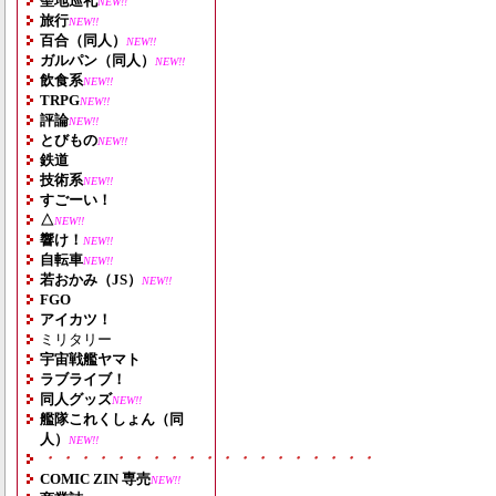
聖地巡礼
NEW!!
旅行
NEW!!
百合（同人）
NEW!!
ガルパン（同人）
NEW!!
飲食系
NEW!!
TRPG
NEW!!
評論
NEW!!
とびもの
NEW!!
鉄道
技術系
NEW!!
すごーい！
△
NEW!!
響け！
NEW!!
自転車
NEW!!
若おかみ（JS）
NEW!!
FGO
アイカツ！
ミリタリー
宇宙戦艦ヤマト
ラブライブ！
同人グッズ
NEW!!
艦隊これくしょん（同
人）
NEW!!
・・・・・・・・・・・・・・・・・・・
COMIC ZIN 専売
NEW!!