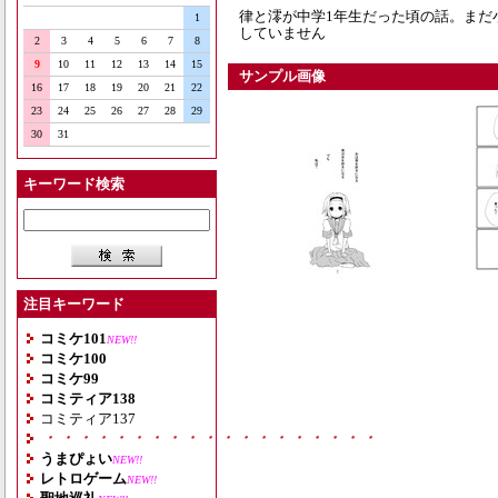
律と澪が中学1年生だった頃の話。まだ
1
していません
2
3
4
5
6
7
8
9
10
11
12
13
14
15
サンプル画像
16
17
18
19
20
21
22
23
24
25
26
27
28
29
30
31
キーワード検索
注目キーワード
コミケ101
NEW!!
コミケ100
コミケ99
コミティア138
コミティア137
・・・・・・・・・・・・・・・・・・・
うまぴょい
NEW!!
レトロゲーム
NEW!!