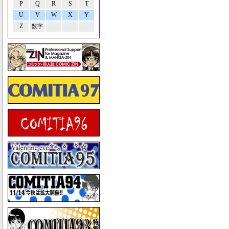
P
Q
R
S
T
U
V
W
X
Y
Z
数字