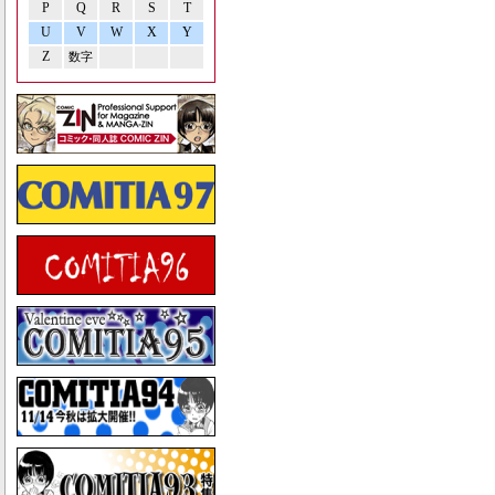
P
Q
R
S
T
U
V
W
X
Y
Z
数字