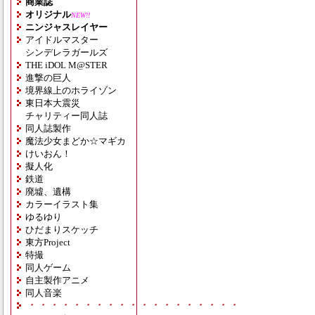
商業誌
オリジナル
NEW!!
ニンジャスレイヤー
アイドルマスター
シンデレラガールズ
THE iDOL M@STER
進撃の巨人
境界線上のホライゾン
東日本大震災
チャリティー同人誌
同人誌製作
魔法少女まどか☆マギカ
けいおん！
擬人化
鉄道
廃墟、遺構
カラーイラスト集
ゆるゆり
ひだまりスケッチ
東方Project
特撮
同人ゲーム
自主製作アニメ
同人音楽
・・・・・・・・・・・・・・・・・・・