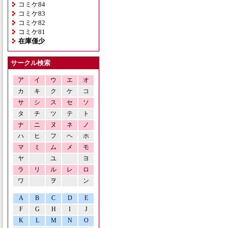
コミケ84
コミケ83
コミケ82
コミケ81
在庫僅少
サークル検索
ア
イ
ウ
エ
オ
カ
キ
ク
ケ
コ
サ
シ
ス
セ
ソ
タ
チ
ツ
テ
ト
ナ
ニ
ヌ
ネ
ノ
ハ
ヒ
フ
ヘ
ホ
マ
ミ
ム
メ
モ
ヤ
ユ
ヨ
ラ
リ
ル
レ
ロ
ワ
ヲ
ン
A
B
C
D
E
F
G
H
I
J
K
L
M
N
O