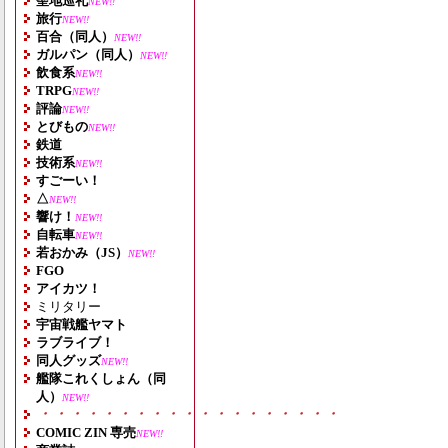
聖地巡礼
NEW!!
旅行
NEW!!
百合（同人）
NEW!!
ガルパン（同人）
NEW!!
飲食系
NEW!!
TRPG
NEW!!
評論
NEW!!
とびもの
NEW!!
鉄道
技術系
NEW!!
すごーい！
△
NEW!!
響け！
NEW!!
自転車
NEW!!
若おかみ（JS）
NEW!!
FGO
アイカツ！
ミリタリー
宇宙戦艦ヤマト
ラブライブ！
同人グッズ
NEW!!
艦隊これくしょん（同
人）
NEW!!
・・・・・・・・・・・・・・・・・・・
COMIC ZIN 専売
NEW!!