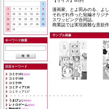
【サイズ】B5判
1
漫画家、とよ田みのる、よ
2
3
4
5
6
7
8
それぞれ作った短編オリジ
9
10
11
12
13
14
15
スワッピング合同誌。
16
17
18
19
20
21
22
商業誌では実現困難な意欲
23
24
25
26
27
28
29
30
31
サンプル画像
キーワード検索
注目キーワード
コミケ101
NEW!!
コミケ100
コミケ99
コミティア138
コミティア137
・・・・・・・・・・・・・・・・・・・
うまぴょい
NEW!!
レトロゲーム
NEW!!