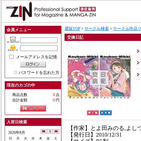
通販TOP
>
サークル検索
>
サークル作品
会員メニュー
交換日記
メールアドレスを記憶
パスワードを忘れた方
現在のカゴの中
商品点数
0
点
合計金額
0
円
入荷日検索
【作家】とよ田みのる,よしづ
2026年8月
【発行日】2010/12/31
日
月
火
水
木
金
土