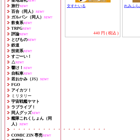
聖地巡礼
NEW!!
旅行
文すたいる
れみふら
NEW!!
百合（同人）
NEW!!
ガルパン（同人）
NEW!!
飲食系
NEW!!
TRPG
NEW!!
440 円 ( 税込 )
評論
NEW!!
とびもの
NEW!!
鉄道
技術系
NEW!!
すごーい！
△
NEW!!
響け！
NEW!!
自転車
NEW!!
若おかみ（JS）
NEW!!
FGO
アイカツ！
ミリタリー
宇宙戦艦ヤマト
ラブライブ！
同人グッズ
NEW!!
艦隊これくしょん（同
人）
NEW!!
・・・・・・・・・・・・・・・・・・・
COMIC ZIN 専売
NEW!!