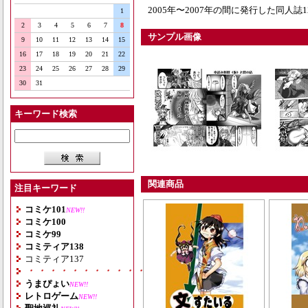
2005年〜2007年の間に発行した同人
1
2
3
4
5
6
7
8
サンプル画像
9
10
11
12
13
14
15
16
17
18
19
20
21
22
23
24
25
26
27
28
29
30
31
キーワード検索
関連商品
注目キーワード
コミケ101
NEW!!
コミケ100
コミケ99
コミティア138
コミティア137
・・・・・・・・・・・・・・・・・・・
うまぴょい
NEW!!
レトロゲーム
NEW!!