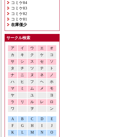
コミケ84
コミケ83
コミケ82
コミケ81
在庫僅少
サークル検索
ア
イ
ウ
エ
オ
カ
キ
ク
ケ
コ
サ
シ
ス
セ
ソ
タ
チ
ツ
テ
ト
ナ
ニ
ヌ
ネ
ノ
ハ
ヒ
フ
ヘ
ホ
マ
ミ
ム
メ
モ
ヤ
ユ
ヨ
ラ
リ
ル
レ
ロ
ワ
ヲ
ン
A
B
C
D
E
F
G
H
I
J
K
L
M
N
O