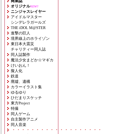
商業誌
オリジナル
NEW!!
ニンジャスレイヤー
アイドルマスター
シンデレラガールズ
THE iDOL M@STER
進撃の巨人
境界線上のホライゾン
東日本大震災
チャリティー同人誌
同人誌製作
魔法少女まどか☆マギカ
けいおん！
擬人化
鉄道
廃墟、遺構
カラーイラスト集
ゆるゆり
ひだまりスケッチ
東方Project
特撮
同人ゲーム
自主製作アニメ
同人音楽
・・・・・・・・・・・・・・・・・・・