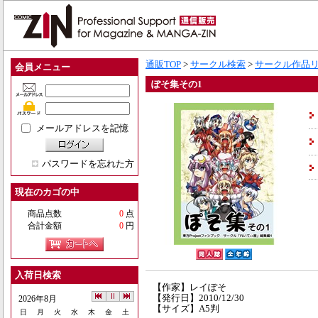
通販TOP
>
サークル検索
>
サークル作品
会員メニュー
ぽそ集その1
メールアドレスを記憶
パスワードを忘れた方
現在のカゴの中
商品点数
0
点
合計金額
0
円
入荷日検索
【作家】レイぽそ
【発行日】2010/12/30
2026年8月
【サイズ】A5判
日
月
火
水
木
金
土