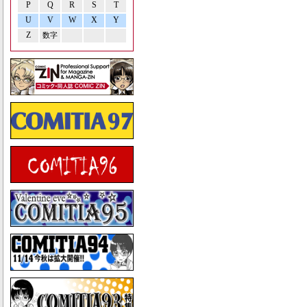
P
Q
R
S
T
U
V
W
X
Y
Z
数字