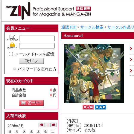
通販TOP
>
サークル検索
>
サークル作品
会員メニュー
Armatura4
メールアドレスを記憶
パスワードを忘れた方
現在のカゴの中
商品点数
0
点
合計金額
0
円
入荷日検索
【作家】
【発行日】2010/11/14
2026年8月
【サイズ】その他
日
月
火
水
木
金
土