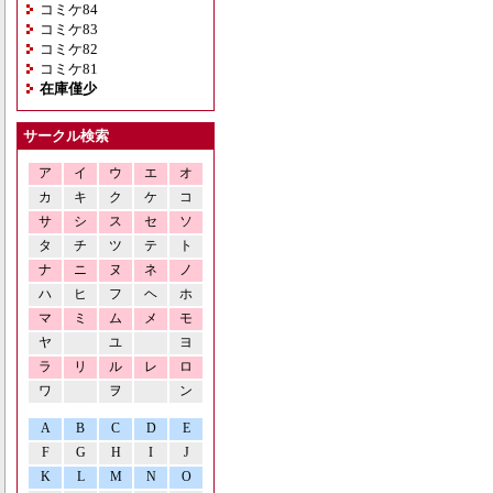
コミケ84
コミケ83
コミケ82
コミケ81
在庫僅少
サークル検索
ア
イ
ウ
エ
オ
カ
キ
ク
ケ
コ
サ
シ
ス
セ
ソ
タ
チ
ツ
テ
ト
ナ
ニ
ヌ
ネ
ノ
ハ
ヒ
フ
ヘ
ホ
マ
ミ
ム
メ
モ
ヤ
ユ
ヨ
ラ
リ
ル
レ
ロ
ワ
ヲ
ン
A
B
C
D
E
F
G
H
I
J
K
L
M
N
O