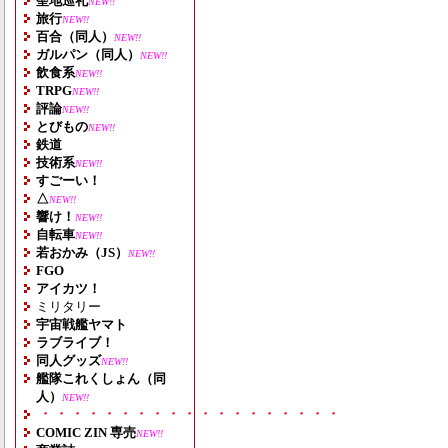
聖地巡礼
NEW!!
旅行
NEW!!
百合（同人）
NEW!!
ガルパン（同人）
NEW!!
飲食系
NEW!!
TRPG
NEW!!
評論
NEW!!
とびもの
NEW!!
鉄道
技術系
NEW!!
すごーい！
△
NEW!!
響け！
NEW!!
自転車
NEW!!
若おかみ（JS）
NEW!!
FGO
アイカツ！
ミリタリー
宇宙戦艦ヤマト
ラブライブ！
同人グッズ
NEW!!
艦隊これくしょん（同
人）
NEW!!
・・・・・・・・・・・・・・・・・・・
COMIC ZIN 専売
NEW!!