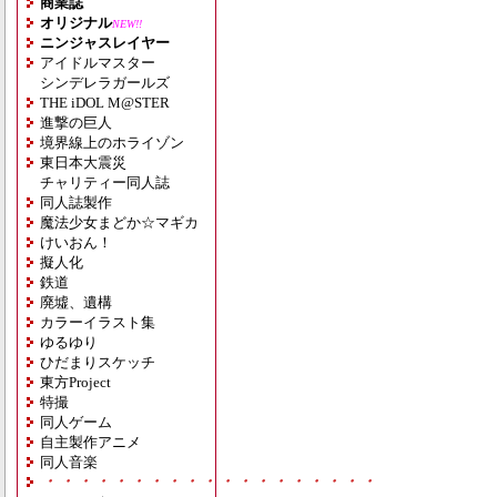
商業誌
オリジナル
NEW!!
ニンジャスレイヤー
アイドルマスター
シンデレラガールズ
THE iDOL M@STER
進撃の巨人
境界線上のホライゾン
東日本大震災
チャリティー同人誌
同人誌製作
魔法少女まどか☆マギカ
けいおん！
擬人化
鉄道
廃墟、遺構
カラーイラスト集
ゆるゆり
ひだまりスケッチ
東方Project
特撮
同人ゲーム
自主製作アニメ
同人音楽
・・・・・・・・・・・・・・・・・・・