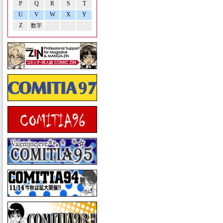
P
Q
R
S
T
U
V
W
X
Y
Z
数字