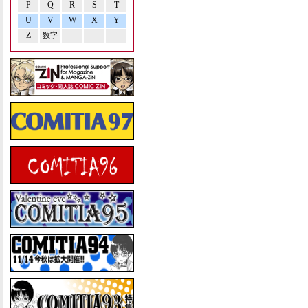
P
Q
R
S
T
U
V
W
X
Y
Z
数字