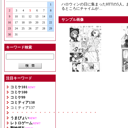
ハロウィンの日に集まったHTTの5人
1
るところにチャイムが…
2
3
4
5
6
7
8
9
10
11
12
13
14
15
サンプル画像
16
17
18
19
20
21
22
23
24
25
26
27
28
29
30
31
キーワード検索
注目キーワード
コミケ101
NEW!!
コミケ100
コミケ99
コミティア138
コミティア137
・・・・・・・・・・・・・・・・・・・
うまぴょい
NEW!!
レトロゲーム
NEW!!