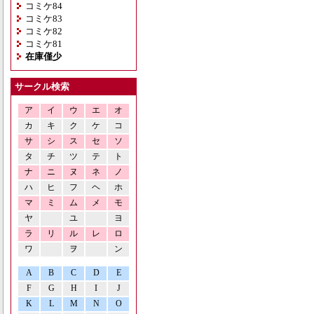
コミケ84
コミケ83
コミケ82
コミケ81
在庫僅少
サークル検索
ア
イ
ウ
エ
オ
カ
キ
ク
ケ
コ
サ
シ
ス
セ
ソ
タ
チ
ツ
テ
ト
ナ
ニ
ヌ
ネ
ノ
ハ
ヒ
フ
ヘ
ホ
マ
ミ
ム
メ
モ
ヤ
ユ
ヨ
ラ
リ
ル
レ
ロ
ワ
ヲ
ン
A
B
C
D
E
F
G
H
I
J
K
L
M
N
O