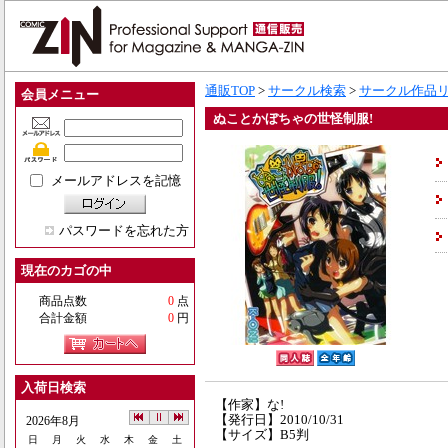
通販TOP
>
サークル検索
>
サークル作品
会員メニュー
ぬことかぼちゃの世怪制服!
メールアドレスを記憶
パスワードを忘れた方
現在のカゴの中
商品点数
0
点
合計金額
0
円
入荷日検索
【作家】な!
【発行日】2010/10/31
2026年8月
【サイズ】B5判
日
月
火
水
木
金
土