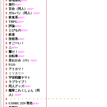
聖地巡礼
NEW!!
旅行
NEW!!
百合（同人）
NEW!!
ガルパン（同人）
NEW!!
飲食系
NEW!!
TRPG
NEW!!
評論
NEW!!
とびもの
NEW!!
鉄道
技術系
NEW!!
すごーい！
△
NEW!!
響け！
NEW!!
自転車
NEW!!
若おかみ（JS）
NEW!!
FGO
アイカツ！
ミリタリー
宇宙戦艦ヤマト
ラブライブ！
同人グッズ
NEW!!
艦隊これくしょん（同
人）
NEW!!
・・・・・・・・・・・・・・・・・・・
COMIC ZIN 専売
NEW!!