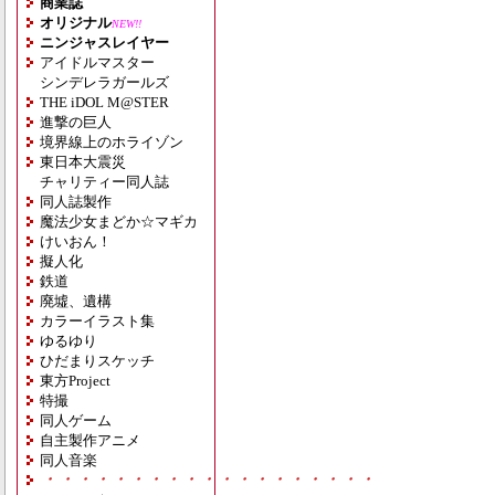
商業誌
オリジナル
NEW!!
ニンジャスレイヤー
アイドルマスター
シンデレラガールズ
THE iDOL M@STER
進撃の巨人
境界線上のホライゾン
東日本大震災
チャリティー同人誌
同人誌製作
魔法少女まどか☆マギカ
けいおん！
擬人化
鉄道
廃墟、遺構
カラーイラスト集
ゆるゆり
ひだまりスケッチ
東方Project
特撮
同人ゲーム
自主製作アニメ
同人音楽
・・・・・・・・・・・・・・・・・・・