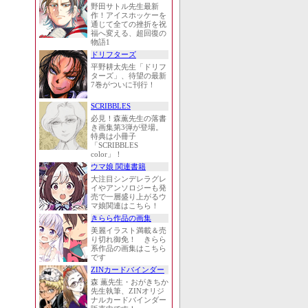
野田サトル先生最新
作！アイスホッケーを
通じて全ての挫折を祝
福へ変える、超回復の
物語1
ドリフターズ
平野耕太先生「ドリフ
ターズ」、待望の最新
7巻がついに刊行！
SCRIBBLES
必見！森薫先生の落書
き画集第3弾が登場。
特典は小冊子
「SCRIBBLES
color」！
ウマ娘 関連書籍
大注目シンデレラグレ
イやアンソロジーも発
売で一層盛り上がるウ
マ娘関連はこちら！
きらら作品の画集
美麗イラスト満載＆売
り切れ御免！ きらら
系作品の画集はこちら
です
ZINカードバインダー
森 薫先生・おがきちか
先生執筆、ZINオリジ
ナルカードバインダー