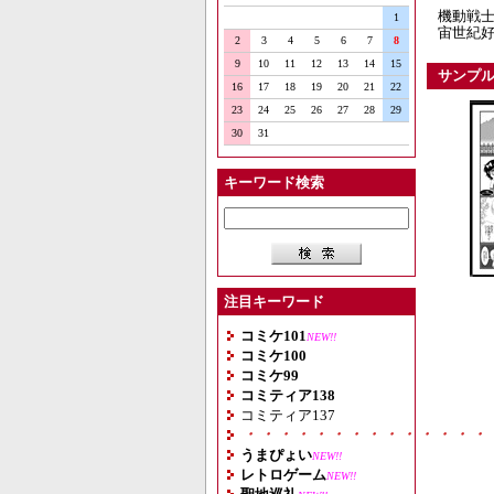
機動戦
1
宙世紀
2
3
4
5
6
7
8
9
10
11
12
13
14
15
サンプ
16
17
18
19
20
21
22
23
24
25
26
27
28
29
30
31
キーワード検索
注目キーワード
コミケ101
NEW!!
コミケ100
コミケ99
コミティア138
コミティア137
・・・・・・・・・・・・・・
うまぴょい
NEW!!
レトロゲーム
NEW!!