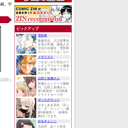
掲載。宇
ピックアップ
雪割草
森薫先生、入江亜季先
生等が所属、漫画人大
注目の出版社・雪割草
のコミックスはこちら
メダリスト
つるまいかだ先生のフ
ィギュアスケート漫画
最新巻、特典イラスト
カード付
山田と加瀬さん
TOPへ
加瀬さんシリーズ最新
刊「山田と加瀬さん」
第5巻発売！ ZIN特典
イラストカード付
ぼっちざろっく
はまじあき先生『ぼっ
ち・ざ・ろっく！』最
新8巻発売！ 各巻特
典付いてます。
ゆるキャン△
大好評、あｆろ先生