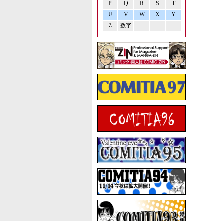
P
Q
R
S
T
U
V
W
X
Y
Z
数字