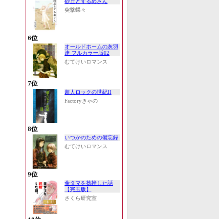
砂丘とするめさん
突撃蝶々
6位
オールドホームの灰羽
達 フルカラー版02
むてけいロマンス
7位
超人ロックの世紀II
Factoryきゃの
8位
いつかのための備忘録
むてけいロマンス
9位
金タマを捻挫した話
【完玉版】
さくら研究室