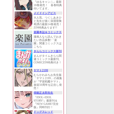
『ゆるキャン△』最新
18巻発売！ 各巻特典
付いてます。
メイドインアビス
大人気、つくしあきひ
と先生が描く深淵冒険
奇譚の最新14巻発売！
ZIN特典あります!!
楽園本誌＆コミックス
漫画人なら読んでおき
たい作品多数!「楽
園」関連コミックスは
こちら
きららコミックス新刊
まんがタイムきらら関
連コミックス最新刊、
COMICZIN特典付き！
ヤマト2199
むらかわみちお先生版
「ヤマト2199」の画集
が『宇宙戦艦ヤマト』
放送50周年を記念し発
売！
得能正太郎先生
『IDOL×IDOL
STORY!』最新刊＆
『NEW GAME!完全
版』同時刊行！
ドッグスレッド