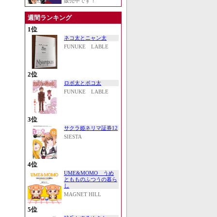
販売中です！
週間ランキング
1位
ネコ太とニャン太
FUNUKE LABLE
2位
ロボ太とポコ太
FUNUKE LABLE
3位
サクラ姫ネリマ証券12
SIESTA
4位
UME&MOMO うめ
ともものふつうの暮ら
し
MAGNET HILL
5位