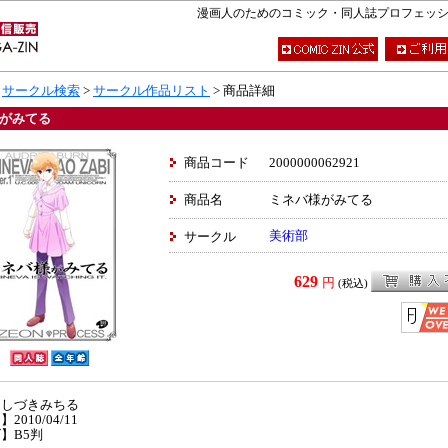
漫画人のためのコミック・同人誌プロフェッショナ
>
サークル検索
>
サークル作品リスト
> 商品詳細
がみてる
商品コード
2000000062921
商品名
ミネバ様がみてる
美術部
サークル
629
円
(税込)
】しづきみちる
2010/04/11
】B5判