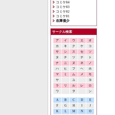
コミケ84
コミケ83
コミケ82
コミケ81
在庫僅少
サークル検索
ア
イ
ウ
エ
オ
カ
キ
ク
ケ
コ
サ
シ
ス
セ
ソ
タ
チ
ツ
テ
ト
ナ
ニ
ヌ
ネ
ノ
ハ
ヒ
フ
ヘ
ホ
マ
ミ
ム
メ
モ
ヤ
ユ
ヨ
ラ
リ
ル
レ
ロ
ワ
ヲ
ン
A
B
C
D
E
F
G
H
I
J
K
L
M
N
O