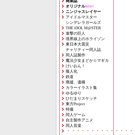
商業誌
オリジナル
NEW!!
ニンジャスレイヤー
アイドルマスター
シンデレラガールズ
THE iDOL M@STER
進撃の巨人
境界線上のホライゾン
東日本大震災
チャリティー同人誌
同人誌製作
魔法少女まどか☆マギカ
けいおん！
擬人化
鉄道
廃墟、遺構
カラーイラスト集
ゆるゆり
ひだまりスケッチ
東方Project
特撮
同人ゲーム
自主製作アニメ
同人音楽
・・・・・・・・・・・・・・