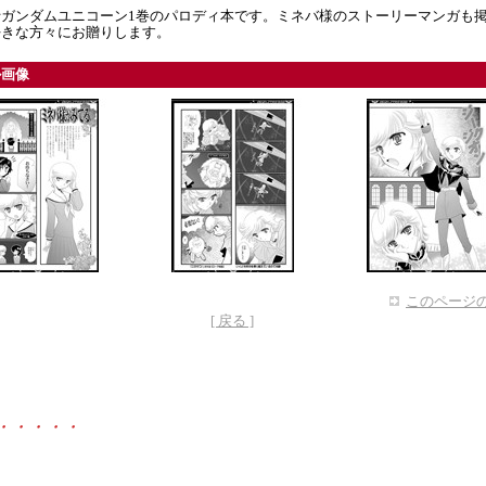
士ガンダムユニコーン1巻のパロディ本です。ミネバ様のストーリーマンガも
好きな方々にお贈りします。
ル画像
このページの
[ 戻る ]
・・・・・