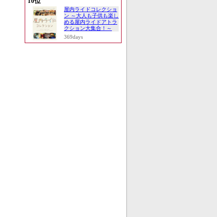
10位
屋内ライドコレクショ
ン ～大人も子供も楽し
める屋内ライドアトラ
クション大集合！～
369days