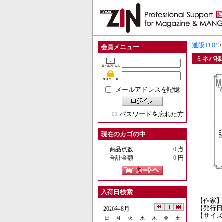
通販TOP
会員メニュー
ミネバ様
メールアドレスを記憶
パスワードを忘れた方
現在のカゴの中
商品点数
0
点
合計金額
0
円
入荷日検索
【作家
【発行日】
2026年8月
【サイズ
日
月
火
水
木
金
土