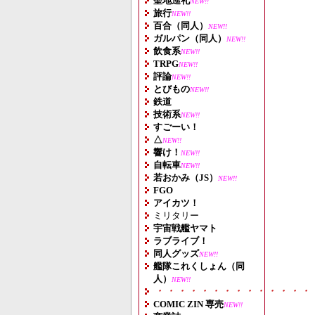
聖地巡礼
NEW!!
旅行
NEW!!
百合（同人）
NEW!!
ガルパン（同人）
NEW!!
飲食系
NEW!!
TRPG
NEW!!
評論
NEW!!
とびもの
NEW!!
鉄道
技術系
NEW!!
すごーい！
△
NEW!!
響け！
NEW!!
自転車
NEW!!
若おかみ（JS）
NEW!!
FGO
アイカツ！
ミリタリー
宇宙戦艦ヤマト
ラブライブ！
同人グッズ
NEW!!
艦隊これくしょん（同
人）
NEW!!
・・・・・・・・・・・・・・
COMIC ZIN 専売
NEW!!