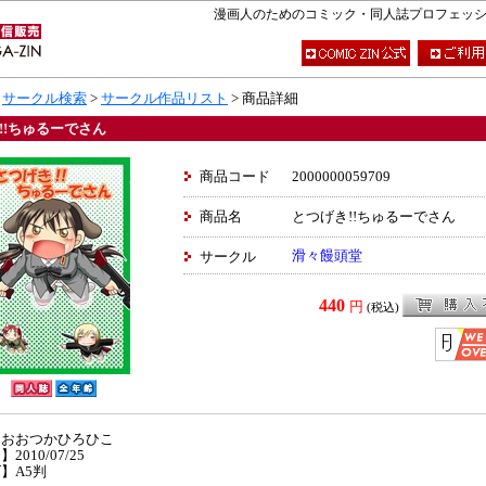
漫画人のためのコミック・同人誌プロフェッショナ
>
サークル検索
>
サークル作品リスト
> 商品詳細
!!ちゅるーでさん
商品コード
2000000059709
商品名
とつげき!!ちゅるーでさん
滑々饅頭堂
サークル
440
円
(税込)
】おおつかひろひこ
2010/07/25
】A5判