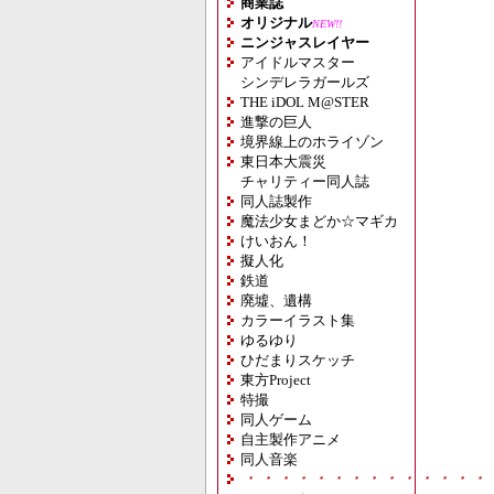
商業誌
オリジナル
NEW!!
ニンジャスレイヤー
アイドルマスター
シンデレラガールズ
THE iDOL M@STER
進撃の巨人
境界線上のホライゾン
東日本大震災
チャリティー同人誌
同人誌製作
魔法少女まどか☆マギカ
けいおん！
擬人化
鉄道
廃墟、遺構
カラーイラスト集
ゆるゆり
ひだまりスケッチ
東方Project
特撮
同人ゲーム
自主製作アニメ
同人音楽
・・・・・・・・・・・・・・