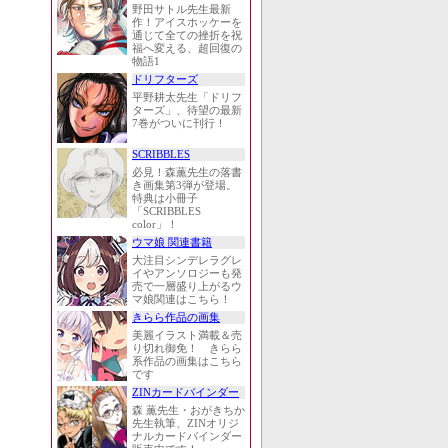
野田サトル先生最新
作！アイスホッケーを
通じて全ての挫折を祝
福へ変える、超回復の
物語1
ドリフターズ
平野耕太先生「ドリフ
ターズ」、待望の最新
7巻がついに刊行！
SCRIBBLES
必見！森薫先生の落書
き画集第3弾が登場。
特典は小冊子
「SCRIBBLES
color」！
ウマ娘 関連書籍
大注目シンデレラグレ
イやアンソロジーも発
売で一層盛り上がるウ
マ娘関連はこちら！
きらら作品の画集
美麗イラスト満載＆売
り切れ御免！ きらら
系作品の画集はこちら
です
ZINカードバインダー
森 薫先生・おがきちか
先生執筆、ZINオリジ
ナルカードバインダー