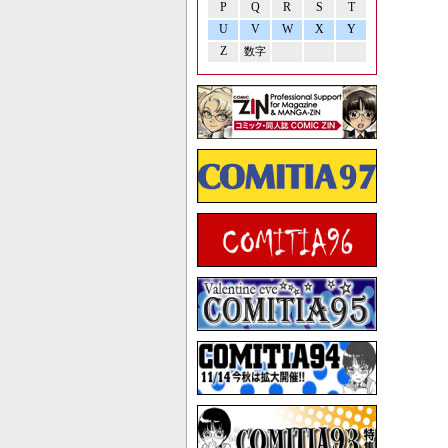
P
Q
R
S
T
U
V
W
X
Y
Z
数字