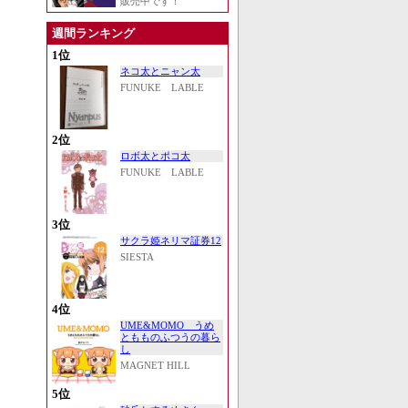
販売中です！
週間ランキング
1位
ネコ太とニャン太
FUNUKE LABLE
2位
ロボ太とポコ太
FUNUKE LABLE
3位
サクラ姫ネリマ証券12
SIESTA
4位
UME&MOMO うめ
ともものふつうの暮ら
し
MAGNET HILL
5位