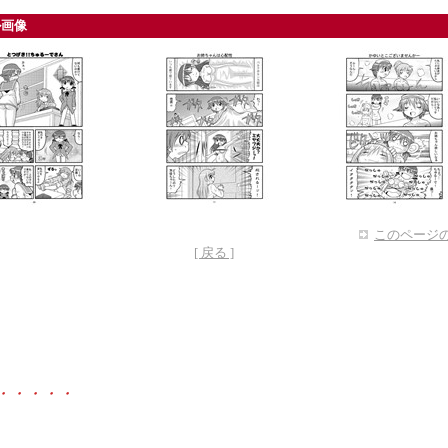
ル画像
このページの
[ 戻る ]
・・・・・