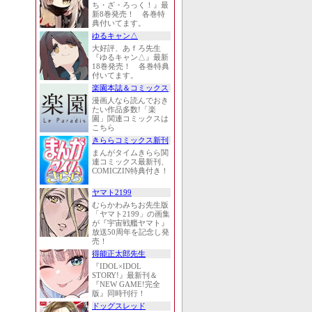
ち・ざ・ろっく！』最
新8巻発売！ 各巻特
典付いてます。
ゆるキャン△
大好評、あｆろ先生
『ゆるキャン△』最新
18巻発売！ 各巻特典
付いてます。
楽園本誌＆コミックス
漫画人なら読んでおき
たい作品多数!「楽
園」関連コミックスは
こちら
きららコミックス新刊
まんがタイムきらら関
連コミックス最新刊、
COMICZIN特典付き！
ヤマト2199
むらかわみちお先生版
「ヤマト2199」の画集
が『宇宙戦艦ヤマト』
放送50周年を記念し発
売！
得能正太郎先生
『IDOL×IDOL
STORY!』最新刊＆
『NEW GAME!完全
版』同時刊行！
ドッグスレッド