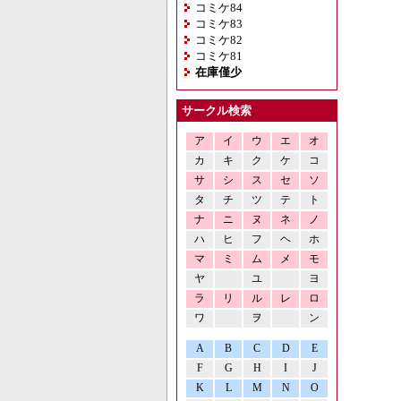
コミケ84
コミケ83
コミケ82
コミケ81
在庫僅少
サークル検索
ア
イ
ウ
エ
オ
カ
キ
ク
ケ
コ
サ
シ
ス
セ
ソ
タ
チ
ツ
テ
ト
ナ
ニ
ヌ
ネ
ノ
ハ
ヒ
フ
ヘ
ホ
マ
ミ
ム
メ
モ
ヤ
ユ
ヨ
ラ
リ
ル
レ
ロ
ワ
ヲ
ン
A
B
C
D
E
F
G
H
I
J
K
L
M
N
O