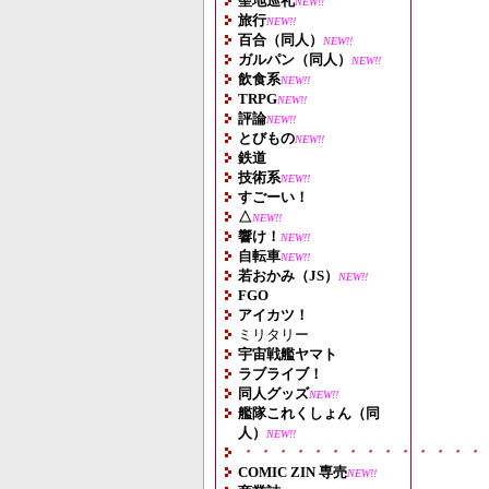
聖地巡礼
NEW!!
旅行
NEW!!
百合（同人）
NEW!!
ガルパン（同人）
NEW!!
飲食系
NEW!!
TRPG
NEW!!
評論
NEW!!
とびもの
NEW!!
鉄道
技術系
NEW!!
すごーい！
△
NEW!!
響け！
NEW!!
自転車
NEW!!
若おかみ（JS）
NEW!!
FGO
アイカツ！
ミリタリー
宇宙戦艦ヤマト
ラブライブ！
同人グッズ
NEW!!
艦隊これくしょん（同
人）
NEW!!
・・・・・・・・・・・・・・
COMIC ZIN 専売
NEW!!