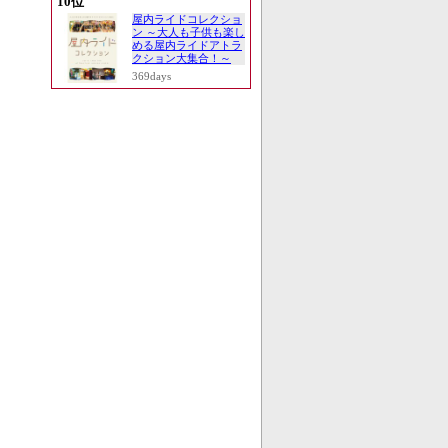
10位
屋内ライドコレクショ
ン ～大人も子供も楽し
める屋内ライドアトラ
クション大集合！～
369days