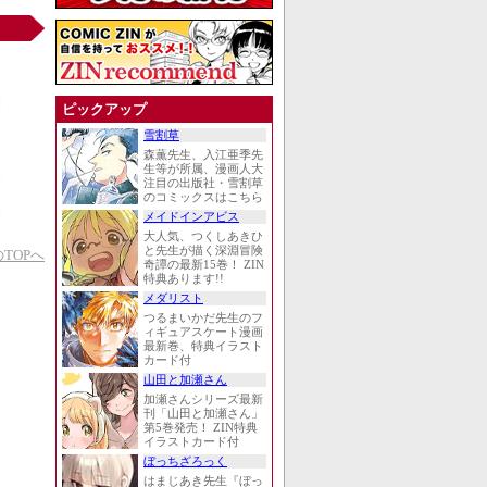
ピックアップ
雪割草
森薫先生、入江亜季先
生等が所属、漫画人大
注目の出版社・雪割草
のコミックスはこちら
メイドインアビス
大人気、つくしあきひ
と先生が描く深淵冒険
TOPへ
奇譚の最新15巻！ ZIN
特典あります!!
メダリスト
つるまいかだ先生のフ
ィギュアスケート漫画
最新巻、特典イラスト
カード付
山田と加瀬さん
加瀬さんシリーズ最新
刊「山田と加瀬さん」
第5巻発売！ ZIN特典
イラストカード付
ぼっちざろっく
はまじあき先生『ぼっ