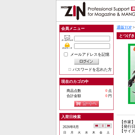
通販TOP
会員メニュー
とつげき
メールアドレスを記憶
パスワードを忘れた方
現在のカゴの中
商品点数
0
点
合計金額
0
円
入荷日検索
【作家
【発行日】
2026年8月
【サイズ
日
月
火
水
木
金
土