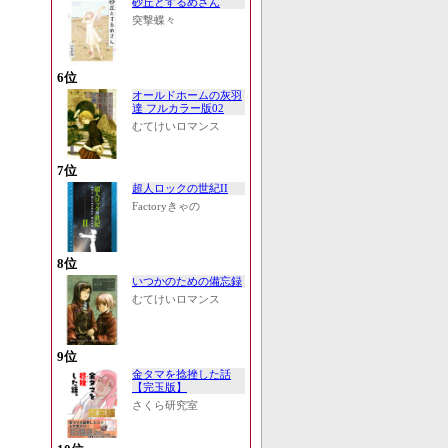
砂丘とするめさん
突撃蝶々
6位
オールドホームの灰羽
達 フルカラー版02
むてけいロマンス
7位
超人ロックの世紀II
Factoryきゃの
8位
いつかのための備忘録
むてけいロマンス
9位
金タマを捻挫した話
【完玉版】
さくら研究室