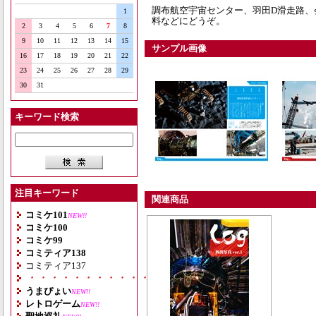
調布航空宇宙センター、羽田D滑走路、
1
料などにどうぞ。
2
3
4
5
6
7
8
9
10
11
12
13
14
15
サンプル画像
16
17
18
19
20
21
22
23
24
25
26
27
28
29
30
31
キーワード検索
注目キーワード
関連商品
コミケ101
NEW!!
コミケ100
コミケ99
コミティア138
コミティア137
・・・・・・・・・・・・・・・・・・・
うまぴょい
NEW!!
レトロゲーム
NEW!!