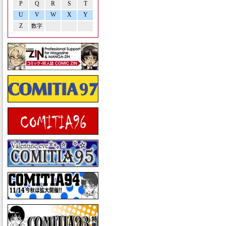
P
Q
R
S
T
U
V
W
X
Y
Z
数字