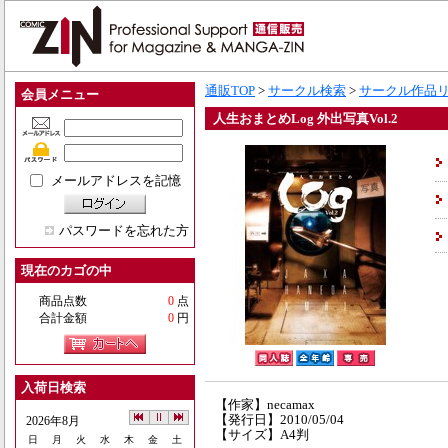
通販TOP
>
サークル検索
>
サークル作品
会員メニュー
人生おまとめLog 外出写真Vol.2
メールアドレスを記憶
パスワードを忘れた方
現在のカゴの中
商品点数
0
点
合計金額
0
円
入荷日検索
【作家】necamax
【発行日】2010/05/04
2026年8月
【サイズ】A4判
日
月
火
水
木
金
土