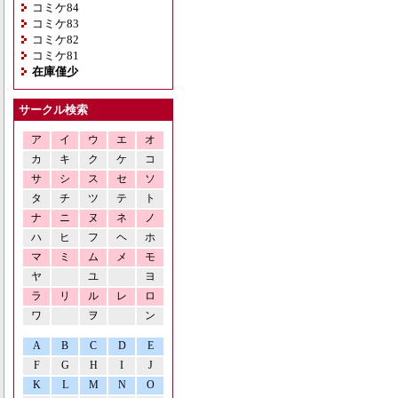
コミケ84
コミケ83
コミケ82
コミケ81
在庫僅少
サークル検索
ア
イ
ウ
エ
オ
カ
キ
ク
ケ
コ
サ
シ
ス
セ
ソ
タ
チ
ツ
テ
ト
ナ
ニ
ヌ
ネ
ノ
ハ
ヒ
フ
ヘ
ホ
マ
ミ
ム
メ
モ
ヤ
ユ
ヨ
ラ
リ
ル
レ
ロ
ワ
ヲ
ン
A
B
C
D
E
F
G
H
I
J
K
L
M
N
O