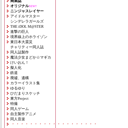
商業誌
オリジナル
NEW!!
ニンジャスレイヤー
アイドルマスター
シンデレラガールズ
THE iDOL M@STER
進撃の巨人
境界線上のホライゾン
東日本大震災
チャリティー同人誌
同人誌製作
魔法少女まどか☆マギカ
けいおん！
擬人化
鉄道
廃墟、遺構
カラーイラスト集
ゆるゆり
ひだまりスケッチ
東方Project
特撮
同人ゲーム
自主製作アニメ
同人音楽
・・・・・・・・・・・・・・・・・・・