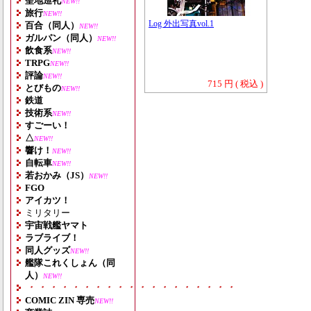
聖地巡礼
NEW!!
旅行
NEW!!
Log 外出写真vol.1
百合（同人）
NEW!!
ガルパン（同人）
NEW!!
飲食系
NEW!!
TRPG
NEW!!
評論
NEW!!
715 円 ( 税込 )
とびもの
NEW!!
鉄道
技術系
NEW!!
すごーい！
△
NEW!!
響け！
NEW!!
自転車
NEW!!
若おかみ（JS）
NEW!!
FGO
アイカツ！
ミリタリー
宇宙戦艦ヤマト
ラブライブ！
同人グッズ
NEW!!
艦隊これくしょん（同
人）
NEW!!
・・・・・・・・・・・・・・・・・・・
COMIC ZIN 専売
NEW!!